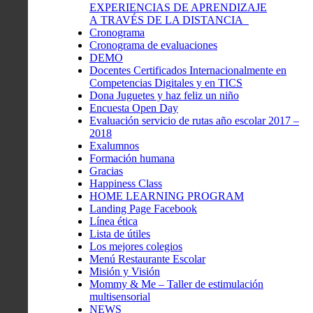
EXPERIENCIAS DE APRENDIZAJE
A TRAVÉS DE LA DISTANCIA
Cronograma
Cronograma de evaluaciones
DEMO
Docentes Certificados Internacionalmente en
Competencias Digitales y en TICS
Dona Juguetes y haz feliz un niño
Encuesta Open Day
Evaluación servicio de rutas año escolar 2017 –
2018
Exalumnos
Formación humana
Gracias
Happiness Class
HOME LEARNING PROGRAM
Landing Page Facebook
Línea ética
Lista de útiles
Los mejores colegios
Menú Restaurante Escolar
Misión y Visión
Mommy & Me – Taller de estimulación
multisensorial
NEWS