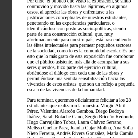
Por ende, el público que visitó la exposición, se sintió
conmovido y movido hasta las lágrimas, en algunos
casos, al apreciar las obras y enfrentarse a las
justificaciones conceptuales de nuestros estudiantes,
penetrando en las experiencias particulares, o
identificándose con posturas socio-políticas, siendo
parte de una construcción cultural, que, muy
afortunadamente para nuestro país, está trascendiendo
las élites intelectuales para permear pequeños sectores
de la sociedad, como lo es la comunidad escolar. Es por
esto que lo más grato de esta exposición fue corroborar
que el público asistente, más allá de acompañar a sus
seres queridos, hizo parte del ejercicio cultural,
abriéndose al diálogo con cada una de las obras y
permitiéndose una sentida sensibilización hacia las
vivencias de estos artistas, que son un reflejo a pequeña
escala de las vivencias de la humanidad.
Para terminar, queremos oficialmente felicitar a los 28
estudiantes que realizaron la muestra: Margie Abril
Pérez, Valentina Alarcón Gamboa, Diego Bedoya
Ibáñez, Sarah Botache Cano, Sergio Briceño Redondo,
Hugo Carvajalino Tobos, Laura Chávez Serrano,
Melissa Cuéllar Paez, Juanita Cujar Molina, Ana Sofía
Nieto Ferreira, Andrés Rivera González, María Camila