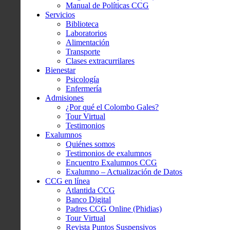
Manual de Políticas CCG
Servicios
Biblioteca
Laboratorios
Alimentación
Transporte
Clases extracurrilares
Bienestar
Psicología
Enfermería
Admisiones
¿Por qué el Colombo Gales?
Tour Virtual
Testimonios
Exalumnos
Quiénes somos
Testimonios de exalumnos
Encuentro Exalumnos CCG
Exalumno – Actualización de Datos
CCG en línea
Atlantida CCG
Banco Digital
Padres CCG Online (Phidias)
Tour Virtual
Revista Puntos Suspensivos