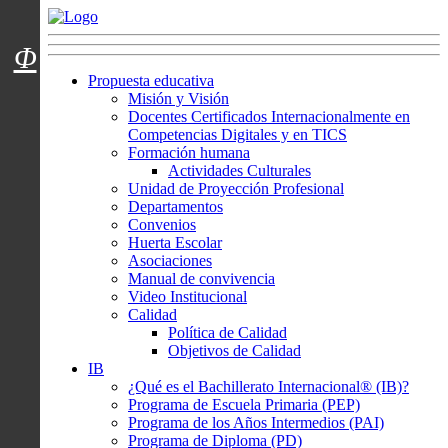
Menú usuarios
Φ
Propuesta educativa
Misión y Visión
Docentes Certificados Internacionalmente en
Competencias Digitales y en TICS
Formación humana
Actividades Culturales
Unidad de Proyección Profesional
Departamentos
Convenios
Huerta Escolar
Asociaciones
Manual de convivencia
Video Institucional
Calidad
Política de Calidad
Objetivos de Calidad
IB
¿Qué es el Bachillerato Internacional® (IB)?
Programa de Escuela Primaria (PEP)
Programa de los Años Intermedios (PAI)
Programa de Diploma (PD)