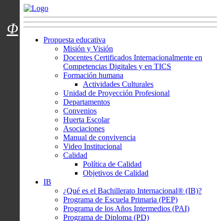
Menú usuarios
Φ
Propuesta educativa
Misión y Visión
Docentes Certificados Internacionalmente en
Competencias Digitales y en TICS
Formación humana
Actividades Culturales
Unidad de Proyección Profesional
Departamentos
Convenios
Huerta Escolar
Asociaciones
Manual de convivencia
Video Institucional
Calidad
Política de Calidad
Objetivos de Calidad
IB
¿Qué es el Bachillerato Internacional® (IB)?
Programa de Escuela Primaria (PEP)
Programa de los Años Intermedios (PAI)
Programa de Diploma (PD)