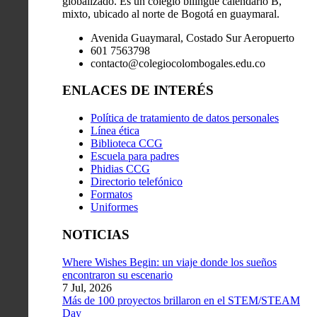
globalizado. Es un colegio bilingüe calendario B,
mixto, ubicado al norte de Bogotá en guaymaral.
Avenida Guaymaral, Costado Sur Aeropuerto
601 7563798
contacto@colegiocolombogales.edu.co
ENLACES DE INTERÉS
Política de tratamiento de datos personales
Línea ética
Biblioteca CCG
Escuela para padres
Phidias CCG
Directorio telefónico
Formatos
Uniformes
NOTICIAS
Where Wishes Begin: un viaje donde los sueños
encontraron su escenario
7 Jul, 2026
Más de 100 proyectos brillaron en el STEM/STEAM
Day