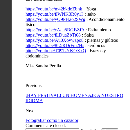
https://youtu.be/m42bkdoZbnk
: Yoga
https://youtu.be/iIWNK3R0y1I
: salto
https://youtu.be/yO9PH2o2SWg
: Acondicionamiento
físico
https://youtu.be/cAcn5BGBZfA
: Estiramiento
https://youtu.be/iLDuaZbTt08
: Salsa
https://youtu.be/Au0Xovwapo8
: piernas y glúteos
https://youtu.be/8L5RDrFm2Hs
: aeróbicos
https://youtu.be/T09T-YKQXxQ
: Brazos y
abdominales.
Miss Sandra Perilla
Previous
¡HAY FESTIVAL! UN HOMENAJE A NUESTRO
IDIOMA
Next
Fotografiar como un cazador
Comments are closed.