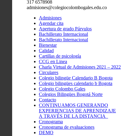
317 6578908
admisiones@colegiocolombogales.edu.co
Admisiones
Agendar cita
Apertura de grado Párvulos
Bachillerato Internacional
Bachillerato Internacional
Bienestar
Calidad
Cartillas de psicología
CCG en Linea
Charla Virtual de Admisiones 2021 – 2022
Circulares
Colegio bilingüe Calendario B Bogota
Colegio bilingües calendario b Bogota
Colegio Colombo Gales
Colegios Bilingües Bogotá Norte
Contacto
CONTINUAMOS GENERANDO
EXPERIENCIAS DE APRENDIZAJE
A TRAVÉS DE LA DISTANCIA
Cronograma
Cronograma de evaluaciones
DEMO