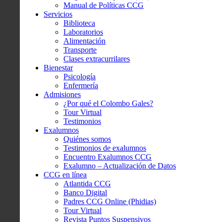
Manual de Políticas CCG
Servicios
Biblioteca
Laboratorios
Alimentación
Transporte
Clases extracurrilares
Bienestar
Psicología
Enfermería
Admisiones
¿Por qué el Colombo Gales?
Tour Virtual
Testimonios
Exalumnos
Quiénes somos
Testimonios de exalumnos
Encuentro Exalumnos CCG
Exalumno – Actualización de Datos
CCG en línea
Atlantida CCG
Banco Digital
Padres CCG Online (Phidias)
Tour Virtual
Revista Puntos Suspensivos