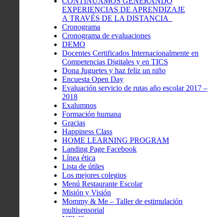
CONTINUAMOS GENERANDO
EXPERIENCIAS DE APRENDIZAJE
A TRAVÉS DE LA DISTANCIA
Cronograma
Cronograma de evaluaciones
DEMO
Docentes Certificados Internacionalmente en
Competencias Digitales y en TICS
Dona Juguetes y haz feliz un niño
Encuesta Open Day
Evaluación servicio de rutas año escolar 2017 –
2018
Exalumnos
Formación humana
Gracias
Happiness Class
HOME LEARNING PROGRAM
Landing Page Facebook
Línea ética
Lista de útiles
Los mejores colegios
Menú Restaurante Escolar
Misión y Visión
Mommy & Me – Taller de estimulación
multisensorial