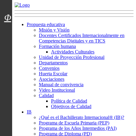
Menú usuarios
Φ
Propuesta educativa
Misión y Visión
Docentes Certificados Internacionalmente en
Competencias Digitales y en TICS
Formación humana
Actividades Culturales
Unidad de Proyección Profesional
Departamentos
Convenios
Huerta Escolar
Asociaciones
Manual de convivencia
Video Institucional
Calidad
Política de Calidad
Objetivos de Calidad
IB
¿Qué es el Bachillerato Internacional® (IB)?
Programa de Escuela Primaria (PEP)
Programa de los Años Intermedios (PAI)
Programa de Diploma (PD)