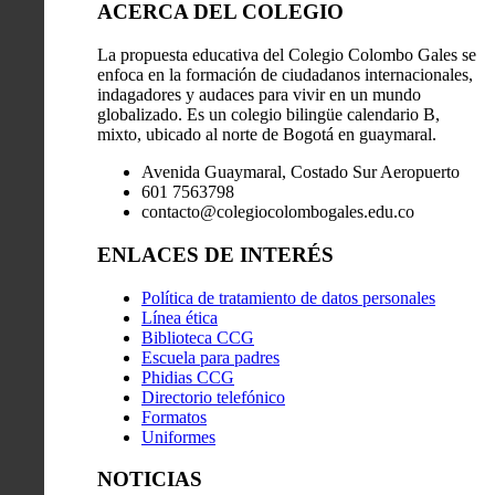
ACERCA DEL COLEGIO
La propuesta educativa del Colegio Colombo Gales se
enfoca en la formación de ciudadanos internacionales,
indagadores y audaces para vivir en un mundo
globalizado. Es un colegio bilingüe calendario B,
mixto, ubicado al norte de Bogotá en guaymaral.
Avenida Guaymaral, Costado Sur Aeropuerto
601 7563798
contacto@colegiocolombogales.edu.co
ENLACES DE INTERÉS
Política de tratamiento de datos personales
Línea ética
Biblioteca CCG
Escuela para padres
Phidias CCG
Directorio telefónico
Formatos
Uniformes
NOTICIAS