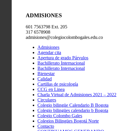
ADMISIONES
601 7563798 Ext. 205
317 6578908
admisiones@colegiocolombogales.edu.co
Admisiones
Agendar cita
Apertura de grado Párvulos
Bachillerato Internacional
Bachillerato Internacional
Bienestar
Calidad
Cartillas de psicología
CCG en Linea
Charla Virtual de Admisiones 2021 – 2022
Circulares
Colegio bilingüe Calendario B Bogota
Colegio bilingües calendario b Bogota
Colegio Colombo Gales
Colegios Bilingües Bogotá Norte
Contacto