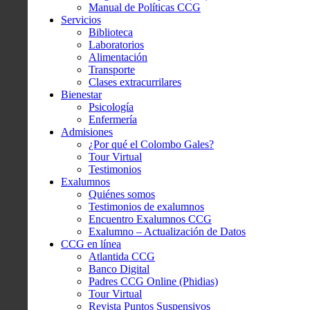
Manual de Políticas CCG
Servicios
Biblioteca
Laboratorios
Alimentación
Transporte
Clases extracurrilares
Bienestar
Psicología
Enfermería
Admisiones
¿Por qué el Colombo Gales?
Tour Virtual
Testimonios
Exalumnos
Quiénes somos
Testimonios de exalumnos
Encuentro Exalumnos CCG
Exalumno – Actualización de Datos
CCG en línea
Atlantida CCG
Banco Digital
Padres CCG Online (Phidias)
Tour Virtual
Revista Puntos Suspensivos