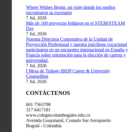
Where Wishes Begin: un viaje donde los sueños
encontraron su escenario
7 Jul, 2026
Más de 100 proyectos brillaron en el STEM/STEAM
Day
7 Jul, 2026
Nuestra Directora Corporativa de la Unidad de
Proyección Profesional y nuestra psicóloga vocacional
participaron en un encuentro internacional en España y
Francia sobre orientación para la elección de carrera y
universidad.
7 Jul, 2026
I Mesa de Trabajo IBDP Career & University
Counselling
7 Jul, 2026
CONTÁCTENOS
601 7563798
317 6417181
www.colegiocolombogales.edu.co
Avenida Guaymaral, Costado Sur Aeropuerto
Bogotá - Colombia