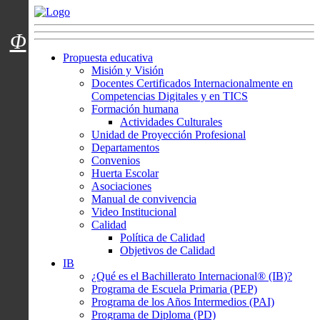
Menú usuarios
Φ
Propuesta educativa
Misión y Visión
Docentes Certificados Internacionalmente en
Competencias Digitales y en TICS
Formación humana
Actividades Culturales
Unidad de Proyección Profesional
Departamentos
Convenios
Huerta Escolar
Asociaciones
Manual de convivencia
Video Institucional
Calidad
Política de Calidad
Objetivos de Calidad
IB
¿Qué es el Bachillerato Internacional® (IB)?
Programa de Escuela Primaria (PEP)
Programa de los Años Intermedios (PAI)
Programa de Diploma (PD)