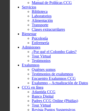
Manual de Políticas CCG
Servicios
Biblioteca
Laboratorios
Alimentación
Transporte
Clases extracurrilares
Bienestar
Psicología
Enfermería
Admisiones
¿Por qué el Colombo Gales?
Tour Virtual
Testimonios
Exalumnos
Quiénes somos
Testimonios de exalumnos
Encuentro Exalumnos CCG
Exalumno – Actualización de Datos
CCG en línea
Atlantida CCG
Banco Digital
Padres CCG Online (Phidias)
Tour Virtual
Revista Puntos Suspensivos