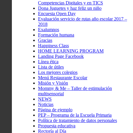
Competencias Digitales y en TICS
Dona Juguetes y haz feliz un niño
Encuesta Open Day
Evaluación servicio de rutas año escolar 2017 –
2018
Exalumnos
Formación humana
Gracias
Happiness Class
HOME LEARNING PROGRAM
Landing Page Facebook
Línea ética
Lista de útiles
Los mejores colegios
Menú Restaurante Escolar
Misión y Visión
Mommy & Me – Taller de estimulación
multisensorial
NEWS
Noticias
Página de ejemplo
PEP – Programa de la Escuela Primaria
Política de tratamiento de datos personales
Propuesta educativa
Rectoría al Día