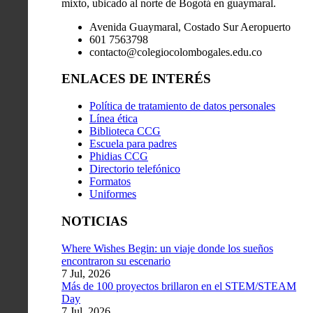
mixto, ubicado al norte de Bogotá en guaymaral.
Avenida Guaymaral, Costado Sur Aeropuerto
601 7563798
contacto@colegiocolombogales.edu.co
ENLACES DE INTERÉS
Política de tratamiento de datos personales
Línea ética
Biblioteca CCG
Escuela para padres
Phidias CCG
Directorio telefónico
Formatos
Uniformes
NOTICIAS
Where Wishes Begin: un viaje donde los sueños
encontraron su escenario
7 Jul, 2026
Más de 100 proyectos brillaron en el STEM/STEAM
Day
7 Jul, 2026