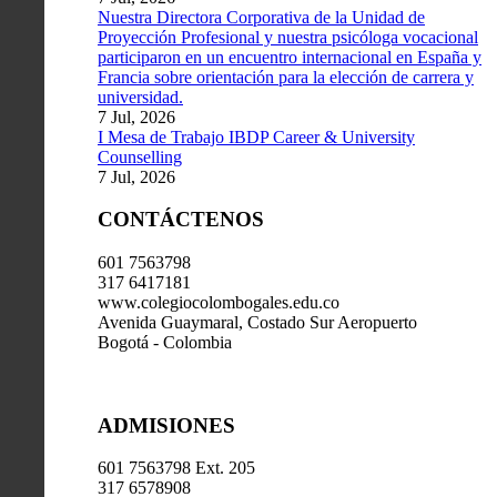
Nuestra Directora Corporativa de la Unidad de
Proyección Profesional y nuestra psicóloga vocacional
participaron en un encuentro internacional en España y
Francia sobre orientación para la elección de carrera y
universidad.
7 Jul, 2026
I Mesa de Trabajo IBDP Career & University
Counselling
7 Jul, 2026
CONTÁCTENOS
601 7563798
317 6417181
www.colegiocolombogales.edu.co
Avenida Guaymaral, Costado Sur Aeropuerto
Bogotá - Colombia
ADMISIONES
601 7563798 Ext. 205
317 6578908