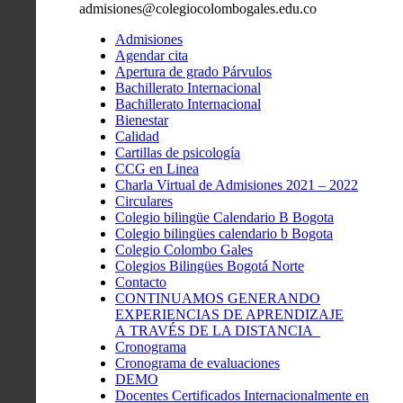
admisiones@colegiocolombogales.edu.co
Admisiones
Agendar cita
Apertura de grado Párvulos
Bachillerato Internacional
Bachillerato Internacional
Bienestar
Calidad
Cartillas de psicología
CCG en Linea
Charla Virtual de Admisiones 2021 – 2022
Circulares
Colegio bilingüe Calendario B Bogota
Colegio bilingües calendario b Bogota
Colegio Colombo Gales
Colegios Bilingües Bogotá Norte
Contacto
CONTINUAMOS GENERANDO
EXPERIENCIAS DE APRENDIZAJE
A TRAVÉS DE LA DISTANCIA
Cronograma
Cronograma de evaluaciones
DEMO
Docentes Certificados Internacionalmente en