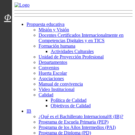
Menú usuarios
Φ
Propuesta educativa
Misión y Visión
Docentes Certificados Internacionalmente en
Competencias Digitales y en TICS
Formación humana
Actividades Culturales
Unidad de Proyección Profesional
Departamentos
Convenios
Huerta Escolar
Asociaciones
Manual de convivencia
Video Institucional
Calidad
Política de Calidad
Objetivos de Calidad
IB
¿Qué es el Bachillerato Internacional® (IB)?
Programa de Escuela Primaria (PEP)
Programa de los Años Intermedios (PAI)
Programa de Diploma (PD)