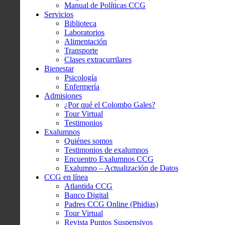
Manual de Políticas CCG
Servicios
Biblioteca
Laboratorios
Alimentación
Transporte
Clases extracurrilares
Bienestar
Psicología
Enfermería
Admisiones
¿Por qué el Colombo Gales?
Tour Virtual
Testimonios
Exalumnos
Quiénes somos
Testimonios de exalumnos
Encuentro Exalumnos CCG
Exalumno – Actualización de Datos
CCG en línea
Atlantida CCG
Banco Digital
Padres CCG Online (Phidias)
Tour Virtual
Revista Puntos Suspensivos