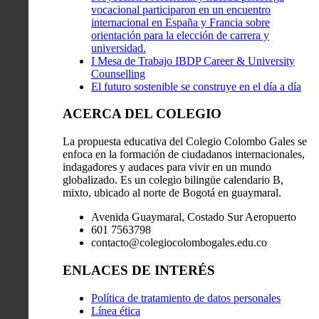
vocacional participaron en un encuentro
internacional en España y Francia sobre
orientación para la elección de carrera y
universidad.
I Mesa de Trabajo IBDP Career & University
Counselling
El futuro sostenible se construye en el día a día
ACERCA DEL COLEGIO
La propuesta educativa del Colegio Colombo Gales se
enfoca en la formación de ciudadanos internacionales,
indagadores y audaces para vivir en un mundo
globalizado. Es un colegio bilingüe calendario B,
mixto, ubicado al norte de Bogotá en guaymaral.
Avenida Guaymaral, Costado Sur Aeropuerto
601 7563798
contacto@colegiocolombogales.edu.co
ENLACES DE INTERÉS
Política de tratamiento de datos personales
Línea ética