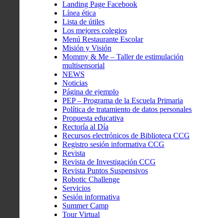
Landing Page Facebook
Línea ética
Lista de útiles
Los mejores colegios
Menú Restaurante Escolar
Misión y Visión
Mommy & Me – Taller de estimulación
multisensorial
NEWS
Noticias
Página de ejemplo
PEP – Programa de la Escuela Primaria
Política de tratamiento de datos personales
Propuesta educativa
Rectoría al Día
Recursos electrónicos de Biblioteca CCG
Registro sesión informativa CCG
Revista
Revista de Investigación CCG
Revista Puntos Suspensivos
Robotic Challenge
Servicios
Sesión informativa
Summer Camp
Tour Virtual