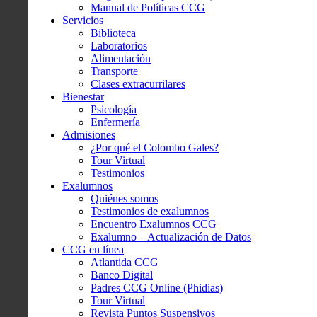
Manual de Políticas CCG
Servicios
Biblioteca
Laboratorios
Alimentación
Transporte
Clases extracurrilares
Bienestar
Psicología
Enfermería
Admisiones
¿Por qué el Colombo Gales?
Tour Virtual
Testimonios
Exalumnos
Quiénes somos
Testimonios de exalumnos
Encuentro Exalumnos CCG
Exalumno – Actualización de Datos
CCG en línea
Atlantida CCG
Banco Digital
Padres CCG Online (Phidias)
Tour Virtual
Revista Puntos Suspensivos