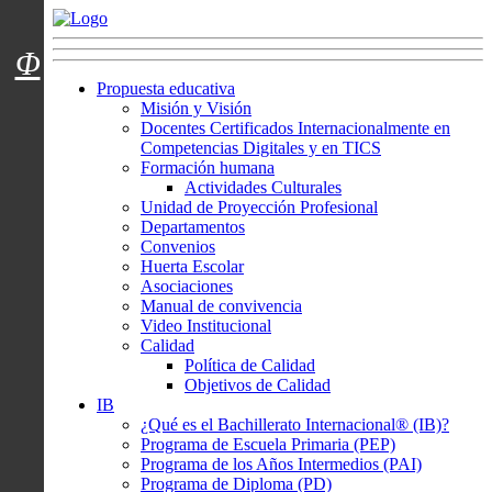
Menú usuarios
Φ
Propuesta educativa
Misión y Visión
Docentes Certificados Internacionalmente en
Competencias Digitales y en TICS
Formación humana
Actividades Culturales
Unidad de Proyección Profesional
Departamentos
Convenios
Huerta Escolar
Asociaciones
Manual de convivencia
Video Institucional
Calidad
Política de Calidad
Objetivos de Calidad
IB
¿Qué es el Bachillerato Internacional® (IB)?
Programa de Escuela Primaria (PEP)
Programa de los Años Intermedios (PAI)
Programa de Diploma (PD)