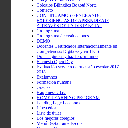
Colegios Bilingües Bogotá Norte
Contacto
CONTINUAMOS GENERANDO
EXPERIENCIAS DE APRENDIZAJE
A TRAVÉS DE LA DISTANCIA
Cronograma
Cronograma de evaluaciones
DEMO
Docentes Certificados Internacionalmente en
Competencias Digitales y en TICS
Dona Juguetes y haz feliz un niño
Encuesta Open Day
Evaluación servicio de rutas año escolar 2017 –
2018
Exalumnos
Formación humana
Gracias
Happiness Class
HOME LEARNING PROGRAM
Landing Page Facebook
Línea ética
Lista de útiles
Los mejores colegios
Menú Restaurante Escolar