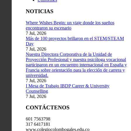
NOTICIAS
Where Wishes Begin: un viaje donde los sueños
encontraron su escenario
7 Jul, 2026
Más de 100 proyectos brillaron en el STEM/STEAM
Day
7 Jul, 2026
Nuestra Directora Corporativa de la Unidad de
Proyección Profesional y nuestra psicóloga vocacional
participaron en un encuentro internacional en España y
Francia sobre orientación para la elección de carrera y
universidad.
7 Jul, 2026
I Mesa de Trabajo IBDP Career & University
Counselling
7 Jul, 2026
CONTÁCTENOS
601 7563798
317 6417181
www.colegiocolombogales.edu.co