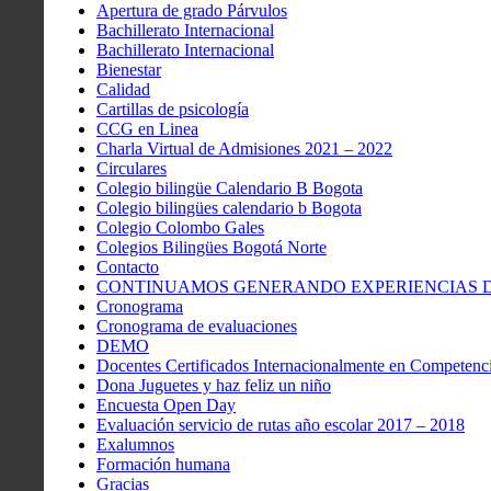
Apertura de grado Párvulos
Bachillerato Internacional
Bachillerato Internacional
Bienestar
Calidad
Cartillas de psicología
CCG en Linea
Charla Virtual de Admisiones 2021 – 2022
Circulares
Colegio bilingüe Calendario B Bogota
Colegio bilingües calendario b Bogota
Colegio Colombo Gales
Colegios Bilingües Bogotá Norte
Contacto
CONTINUAMOS GENERANDO EXPERIENCIAS DE
Cronograma
Cronograma de evaluaciones
DEMO
Docentes Certificados Internacionalmente en Competenci
Dona Juguetes y haz feliz un niño
Encuesta Open Day
Evaluación servicio de rutas año escolar 2017 – 2018
Exalumnos
Formación humana
Gracias