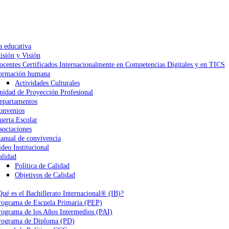
a educativa
isión y Visión
ocentes Certificados Internacionalmente en Competencias Digitales y en TICS
ormación humana
Actividades Culturales
nidad de Proyección Profesional
epartamentos
onvenios
uerta Escolar
sociaciones
anual de convivencia
ideo Institucional
alidad
Política de Calidad
Objetivos de Calidad
Qué es el Bachillerato Internacional® (IB)?
rograma de Escuela Primaria (PEP)
rograma de los Años Intermedios (PAI)
rograma de Diploma (PD)