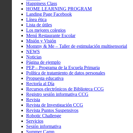
Happiness Class
HOME LEARNING PROGRAM
Landing Page Facebook
Línea ética
Lista de útiles
Los mejores colegios
Menú Restaurante Escolar
Misión y Visión
Mommy & Me – Taller de estimulación multisensorial
NEWS
Noticias
Página de ejemplo
PEP – Programa de la Escuela Primaria
Política de tratamiento de datos personales
Propuesta educativa
Rectoría al Día
Recursos electrónicos de Biblioteca CCG
Registro sesión informativa CCG
Revista
Revista de Investigación CCG
Revista Puntos Suspensivos
Robotic Challenge
Servicios
Sesión informativa
Summer Camp