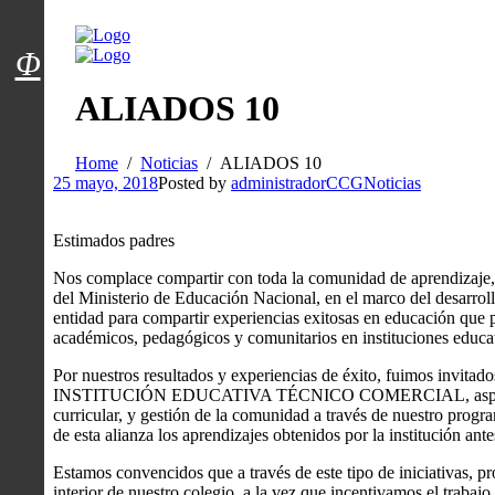
Menú usuarios
Φ
ALIADOS 10
Home
Noticias
ALIADOS 10
25 mayo, 2018
Posted by
administradorCCG
Noticias
Estimados padres
Nos complace compartir con toda la comunidad de aprendizaje, 
del Ministerio de Educación Nacional, en el marco del desarrol
entidad para compartir experiencias exitosas en educación que 
académicos, pedagógicos y comunitarios en instituciones educat
Por nuestros resultados y experiencias de éxito, fuimos invitad
INSTITUCIÓN EDUCATIVA TÉCNICO COMERCIAL, aspectos de 
curricular, y gestión de la comunidad a través de nuestro progr
de esta alianza los aprendizajes obtenidos por la institución an
Estamos convencidos que a través de este tipo de iniciativas, p
interior de nuestro colegio, a la vez que incentivamos el trabajo 