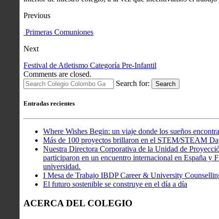
Previous
​ ​Primeras Comuniones
Next
Festival de Atletismo Categoría Pre-Infantil
Comments are closed.
Search for:
Search
Entradas recientes
Where Wishes Begin: un viaje donde los sueños encontra
Más de 100 proyectos brillaron en el STEM/STEAM Da
Nuestra Directora Corporativa de la Unidad de Proyecció
participaron en un encuentro internacional en España y Fr
universidad.
I Mesa de Trabajo IBDP Career & University Counsellin
El futuro sostenible se construye en el día a día
ACERCA DEL COLEGIO