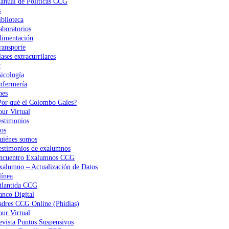
anual de Políticas CCG
s
iblioteca
aboratorios
limentación
ransporte
ases extracurrilares
r
sicología
nfermería
nes
Por qué el Colombo Gales?
our Virtual
estimonios
os
uiénes somos
estimonios de exalumnos
ncuentro Exalumnos CCG
xalumno – Actualización de Datos
ínea
tlantida CCG
anco Digital
adres CCG Online (Phidias)
our Virtual
evista Puntos Suspensivos