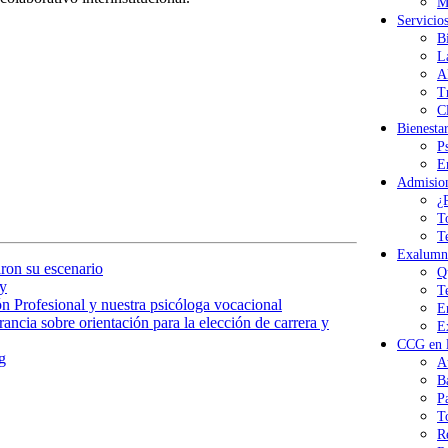
M
Servicio
B
L
A
T
Cl
Bienesta
P
E
Admisio
¿
T
T
Exalumn
ron su escenario
Q
y
T
n Profesional y nuestra psicóloga vocacional
E
ancia sobre orientación para la elección de carrera y
E
CCG en l
g
A
B
P
T
R