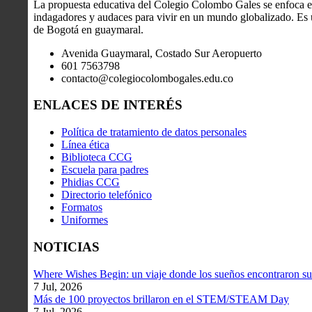
La propuesta educativa del Colegio Colombo Gales se enfoca en
indagadores y audaces para vivir en un mundo globalizado. Es u
de Bogotá en guaymaral.
Avenida Guaymaral, Costado Sur Aeropuerto
601 7563798
contacto@colegiocolombogales.edu.co
ENLACES DE INTERÉS
Política de tratamiento de datos personales
Línea ética
Biblioteca CCG
Escuela para padres
Phidias CCG
Directorio telefónico
Formatos
Uniformes
NOTICIAS
Where Wishes Begin: un viaje donde los sueños encontraron su
7 Jul, 2026
Más de 100 proyectos brillaron en el STEM/STEAM Day
7 Jul, 2026