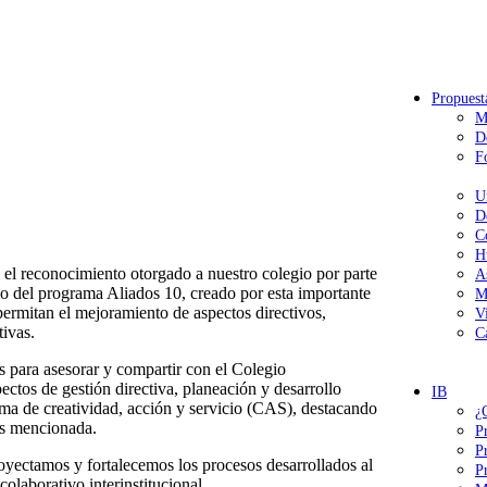
Propuest
M
D
F
U
D
C
H
el reconocimiento otorgado a nuestro colegio por parte
A
lo del programa Aliados 10, creado por esta importante
M
permitan el mejoramiento de aspectos directivos,
V
ivas.
C
os para asesorar y compartir con el Colegio
gestión directiva, planeación y desarrollo
IB
ama de creatividad, acción y servicio (CAS), destacando
¿
tes mencionada.
P
P
royectamos y fortalecemos los procesos desarrollados al
P
colaborativo interinstitucional.