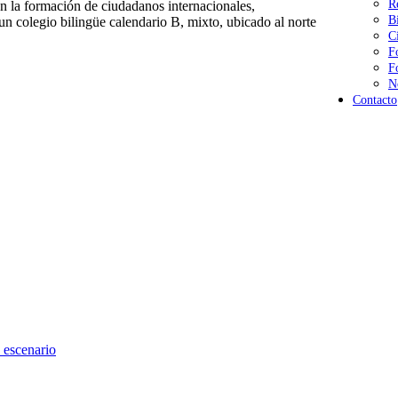
R
 la formación de ciudadanos internacionales,
B
n colegio bilingüe calendario B, mixto, ubicado al norte
C
F
F
N
Contacto
 escenario