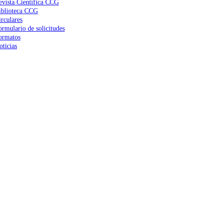
evista Científica CCG
iblioteca CCG
irculares
ormulario de solicitudes
ormatos
oticias