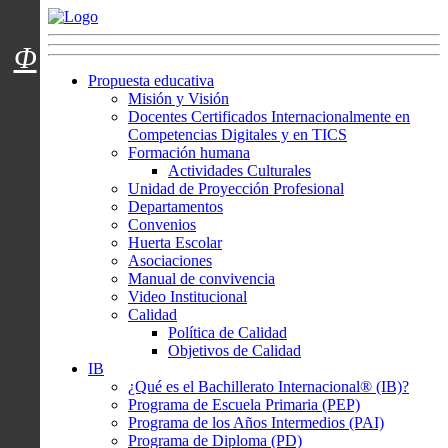
Menú usuarios
Φ
Propuesta educativa
Misión y Visión
Docentes Certificados Internacionalmente en
Competencias Digitales y en TICS
Formación humana
Actividades Culturales
Unidad de Proyección Profesional
Departamentos
Convenios
Huerta Escolar
Asociaciones
Manual de convivencia
Video Institucional
Calidad
Política de Calidad
Objetivos de Calidad
IB
¿Qué es el Bachillerato Internacional® (IB)?
Programa de Escuela Primaria (PEP)
Programa de los Años Intermedios (PAI)
Programa de Diploma (PD)