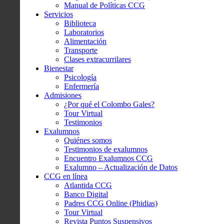
Manual de Políticas CCG
Servicios
Biblioteca
Laboratorios
Alimentación
Transporte
Clases extracurrilares
Bienestar
Psicología
Enfermería
Admisiones
¿Por qué el Colombo Gales?
Tour Virtual
Testimonios
Exalumnos
Quiénes somos
Testimonios de exalumnos
Encuentro Exalumnos CCG
Exalumno – Actualización de Datos
CCG en línea
Atlantida CCG
Banco Digital
Padres CCG Online (Phidias)
Tour Virtual
Revista Puntos Suspensivos