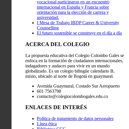
vocacional participaron en un encuentro
internacional en España y Francia sobre
orientación para la elección de carrera y
universidad.
I Mesa de Trabajo IBDP Career & University
Counselling
El futuro sostenible se construye en el día a día
ACERCA DEL COLEGIO
La propuesta educativa del Colegio Colombo Gales se
enfoca en la formación de ciudadanos internacionales,
indagadores y audaces para vivir en un mundo
globalizado. Es un colegio bilingüe calendario B,
mixto, ubicado al norte de Bogotá en guaymaral.
Avenida Guaymaral, Costado Sur Aeropuerto
601 7563798
contacto@colegiocolombogales.edu.co
ENLACES DE INTERÉS
Política de tratamiento de datos personales
Línea ética
Biblioteca CCG