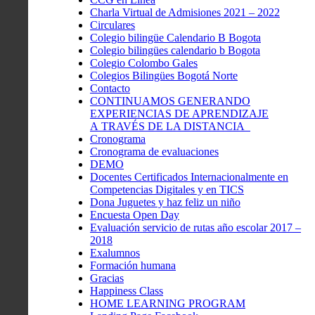
Charla Virtual de Admisiones 2021 – 2022
Circulares
Colegio bilingüe Calendario B Bogota
Colegio bilingües calendario b Bogota
Colegio Colombo Gales
Colegios Bilingües Bogotá Norte
Contacto
CONTINUAMOS GENERANDO
EXPERIENCIAS DE APRENDIZAJE
A TRAVÉS DE LA DISTANCIA
Cronograma
Cronograma de evaluaciones
DEMO
Docentes Certificados Internacionalmente en
Competencias Digitales y en TICS
Dona Juguetes y haz feliz un niño
Encuesta Open Day
Evaluación servicio de rutas año escolar 2017 –
2018
Exalumnos
Formación humana
Gracias
Happiness Class
HOME LEARNING PROGRAM