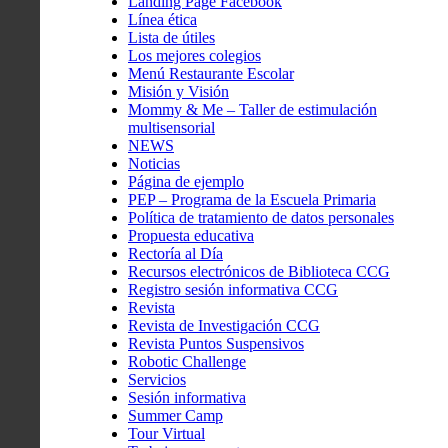
Landing Page Facebook
Línea ética
Lista de útiles
Los mejores colegios
Menú Restaurante Escolar
Misión y Visión
Mommy & Me – Taller de estimulación
multisensorial
NEWS
Noticias
Página de ejemplo
PEP – Programa de la Escuela Primaria
Política de tratamiento de datos personales
Propuesta educativa
Rectoría al Día
Recursos electrónicos de Biblioteca CCG
Registro sesión informativa CCG
Revista
Revista de Investigación CCG
Revista Puntos Suspensivos
Robotic Challenge
Servicios
Sesión informativa
Summer Camp
Tour Virtual