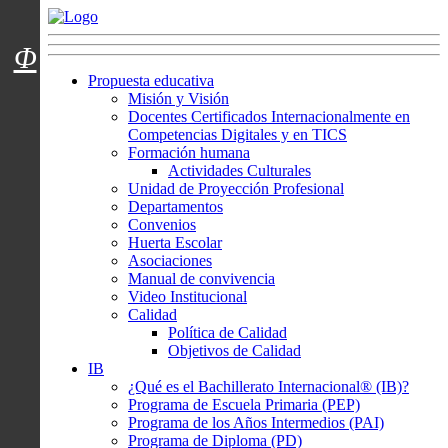
Menú usuarios
Φ
Propuesta educativa
Misión y Visión
Docentes Certificados Internacionalmente en
Competencias Digitales y en TICS
Formación humana
Actividades Culturales
Unidad de Proyección Profesional
Departamentos
Convenios
Huerta Escolar
Asociaciones
Manual de convivencia
Video Institucional
Calidad
Política de Calidad
Objetivos de Calidad
IB
¿Qué es el Bachillerato Internacional® (IB)?
Programa de Escuela Primaria (PEP)
Programa de los Años Intermedios (PAI)
Programa de Diploma (PD)