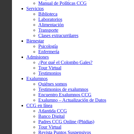
Manual de Políticas CCG
Servicios
Biblioteca
Laboratorios
Alimentación
Transporte
Clases extracurrilares
Bienestar
Psicología
Enfermería
Admisiones
¿Por qué el Colombo Gales?
Tour Virtual
Testimonios
Exalumnos
Quiénes somos
Testimonios de exalumnos
Encuentro Exalumnos CCG
Exalumno – Actualización de Datos
CCG en línea
Atlantida CCG
Banco Digital
Padres CCG Online (Phidias)
Tour Virtual
Revista Puntos Suspensivos