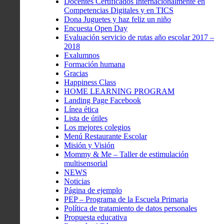
Docentes Certificados Internacionalmente en
Competencias Digitales y en TICS
Dona Juguetes y haz feliz un niño
Encuesta Open Day
Evaluación servicio de rutas año escolar 2017 –
2018
Exalumnos
Formación humana
Gracias
Happiness Class
HOME LEARNING PROGRAM
Landing Page Facebook
Línea ética
Lista de útiles
Los mejores colegios
Menú Restaurante Escolar
Misión y Visión
Mommy & Me – Taller de estimulación
multisensorial
NEWS
Noticias
Página de ejemplo
PEP – Programa de la Escuela Primaria
Política de tratamiento de datos personales
Propuesta educativa