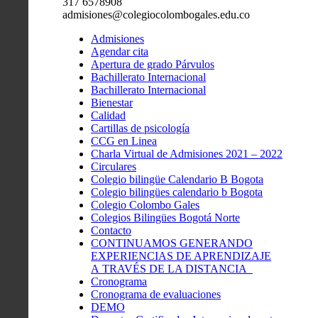
317 6578908
admisiones@colegiocolombogales.edu.co
Admisiones
Agendar cita
Apertura de grado Párvulos
Bachillerato Internacional
Bachillerato Internacional
Bienestar
Calidad
Cartillas de psicología
CCG en Linea
Charla Virtual de Admisiones 2021 – 2022
Circulares
Colegio bilingüe Calendario B Bogota
Colegio bilingües calendario b Bogota
Colegio Colombo Gales
Colegios Bilingües Bogotá Norte
Contacto
CONTINUAMOS GENERANDO
EXPERIENCIAS DE APRENDIZAJE
A TRAVÉS DE LA DISTANCIA
Cronograma
Cronograma de evaluaciones
DEMO