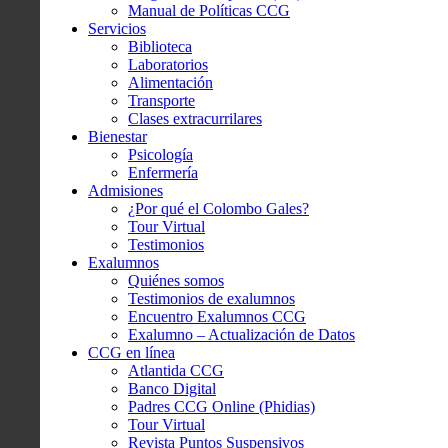
Manual de Políticas CCG
Servicios
Biblioteca
Laboratorios
Alimentación
Transporte
Clases extracurrilares
Bienestar
Psicología
Enfermería
Admisiones
¿Por qué el Colombo Gales?
Tour Virtual
Testimonios
Exalumnos
Quiénes somos
Testimonios de exalumnos
Encuentro Exalumnos CCG
Exalumno – Actualización de Datos
CCG en línea
Atlantida CCG
Banco Digital
Padres CCG Online (Phidias)
Tour Virtual
Revista Puntos Suspensivos