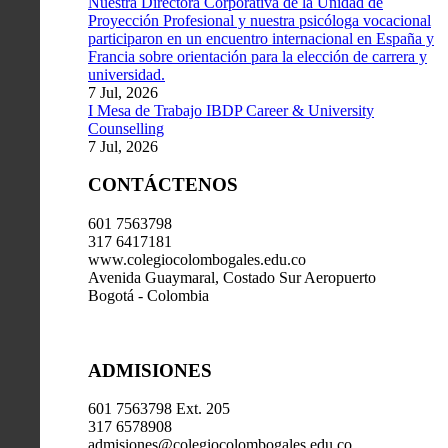
Nuestra Directora Corporativa de la Unidad de
Proyección Profesional y nuestra psicóloga vocacional
participaron en un encuentro internacional en España y
Francia sobre orientación para la elección de carrera y
universidad.
7 Jul, 2026
I Mesa de Trabajo IBDP Career & University
Counselling
7 Jul, 2026
CONTÁCTENOS
601 7563798
317 6417181
www.colegiocolombogales.edu.co
Avenida Guaymaral, Costado Sur Aeropuerto
Bogotá - Colombia
ADMISIONES
601 7563798 Ext. 205
317 6578908
admisiones@colegiocolombogales.edu.co