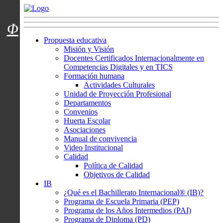
Menú usuarios
Φ
Propuesta educativa
Misión y Visión
Docentes Certificados Internacionalmente en
Competencias Digitales y en TICS
Formación humana
Actividades Culturales
Unidad de Proyección Profesional
Departamentos
Convenios
Huerta Escolar
Asociaciones
Manual de convivencia
Video Institucional
Calidad
Política de Calidad
Objetivos de Calidad
IB
¿Qué es el Bachillerato Internacional® (IB)?
Programa de Escuela Primaria (PEP)
Programa de los Años Intermedios (PAI)
Programa de Diploma (PD)