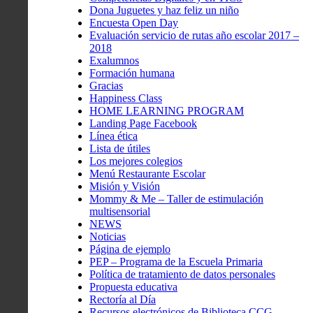
Dona Juguetes y haz feliz un niño
Encuesta Open Day
Evaluación servicio de rutas año escolar 2017 –
2018
Exalumnos
Formación humana
Gracias
Happiness Class
HOME LEARNING PROGRAM
Landing Page Facebook
Línea ética
Lista de útiles
Los mejores colegios
Menú Restaurante Escolar
Misión y Visión
Mommy & Me – Taller de estimulación
multisensorial
NEWS
Noticias
Página de ejemplo
PEP – Programa de la Escuela Primaria
Política de tratamiento de datos personales
Propuesta educativa
Rectoría al Día
Recursos electrónicos de Biblioteca CCG