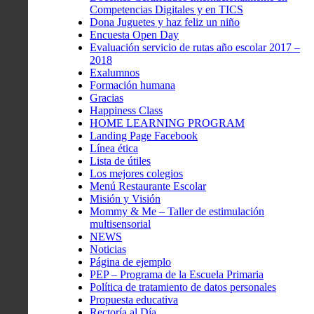
Competencias Digitales y en TICS
Dona Juguetes y haz feliz un niño
Encuesta Open Day
Evaluación servicio de rutas año escolar 2017 –
2018
Exalumnos
Formación humana
Gracias
Happiness Class
HOME LEARNING PROGRAM
Landing Page Facebook
Línea ética
Lista de útiles
Los mejores colegios
Menú Restaurante Escolar
Misión y Visión
Mommy & Me – Taller de estimulación
multisensorial
NEWS
Noticias
Página de ejemplo
PEP – Programa de la Escuela Primaria
Política de tratamiento de datos personales
Propuesta educativa
Rectoría al Día