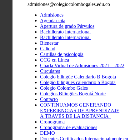
admisiones@colegiocolombogales.edu.co
Admisiones
Agendar cita
Apertura de grado Párvulos
Bachillerato Internacional
Bachillerato Internacional
Bienestar
Calidad
Cartillas de psicología
CCG en Linea
Charla Virtual de Admisiones 2021 – 2022
Circulares
Colegio bilingüe Calendario B Bogota
Colegio bilingües calendario b Bogota
Colegio Colombo Gales
Colegios Bilingües Bogotá Norte
Contacto
CONTINUAMOS GENERANDO
EXPERIENCIAS DE APRENDIZAJE
A TRAVÉS DE LA DISTANCIA
Cronograma
Cronograma de evaluaciones
DEMO
Docentes Certificados Internacionalmente en