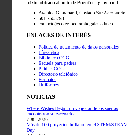
mixto, ubicado al norte de Bogotá en guaymaral.
Avenida Guaymaral, Costado Sur Aeropuerto
601 7563798
contacto@colegiocolombogales.edu.co
ENLACES DE INTERÉS
Política de tratamiento de datos personales
Línea ética
Biblioteca CCG
Escuela para padres
Phidias CCG
Directorio telefónico
Formatos
Uniformes
NOTICIAS
Where Wishes Begin: un viaje donde los sueños
encontraron su escenario
7 Jul, 2026
Más de 100 proyectos brillaron en el STEM/STEAM
Day