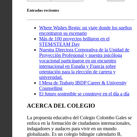
Entradas recientes
Where Wishes Begin: un viaje donde los sueños
encontraron su escenario
Más de 100 proyectos brillaron en el
STEM/STEAM Day
Nuestra Directora Corporativa de la Unidad de
Proyección Profesional y nuestra psicóloga
vocacional participaron en un encuentro
internacional en España y Francia sobre
orientación para la elección de carrera y
universidad.
I Mesa de Trabajo IBDP Career & University
Counselling
El futuro sostenible se construye en el día a día
ACERCA DEL COLEGIO
La propuesta educativa del Colegio Colombo Gales se
enfoca en la formación de ciudadanos internacionales,
indagadores y audaces para vivir en un mundo
globalizado. Es un colegio bilingüe calendario B,