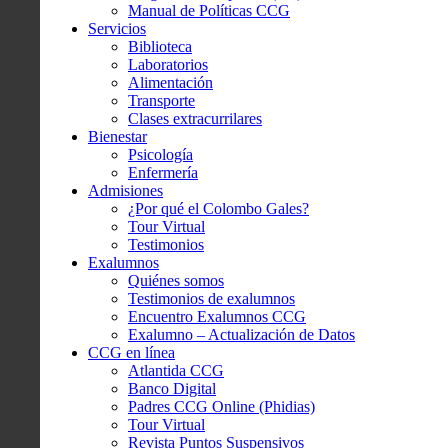
Manual de Políticas CCG
Servicios
Biblioteca
Laboratorios
Alimentación
Transporte
Clases extracurrilares
Bienestar
Psicología
Enfermería
Admisiones
¿Por qué el Colombo Gales?
Tour Virtual
Testimonios
Exalumnos
Quiénes somos
Testimonios de exalumnos
Encuentro Exalumnos CCG
Exalumno – Actualización de Datos
CCG en línea
Atlantida CCG
Banco Digital
Padres CCG Online (Phidias)
Tour Virtual
Revista Puntos Suspensivos