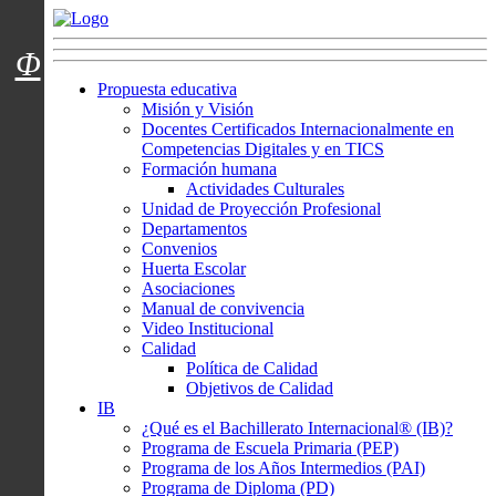
Menú usuarios
Φ
Propuesta educativa
Misión y Visión
Docentes Certificados Internacionalmente en
Competencias Digitales y en TICS
Formación humana
Actividades Culturales
Unidad de Proyección Profesional
Departamentos
Convenios
Huerta Escolar
Asociaciones
Manual de convivencia
Video Institucional
Calidad
Política de Calidad
Objetivos de Calidad
IB
¿Qué es el Bachillerato Internacional® (IB)?
Programa de Escuela Primaria (PEP)
Programa de los Años Intermedios (PAI)
Programa de Diploma (PD)