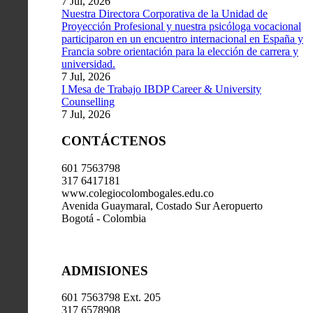
7 Jul, 2026
Nuestra Directora Corporativa de la Unidad de
Proyección Profesional y nuestra psicóloga vocacional
participaron en un encuentro internacional en España y
Francia sobre orientación para la elección de carrera y
universidad.
7 Jul, 2026
I Mesa de Trabajo IBDP Career & University
Counselling
7 Jul, 2026
CONTÁCTENOS
601 7563798
317 6417181
www.colegiocolombogales.edu.co
Avenida Guaymaral, Costado Sur Aeropuerto
Bogotá - Colombia
ADMISIONES
601 7563798 Ext. 205
317 6578908