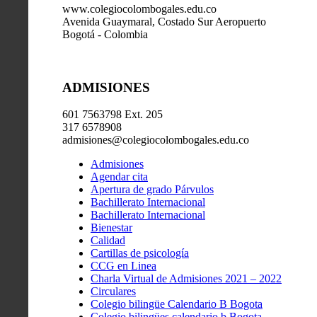
www.colegiocolombogales.edu.co
Avenida Guaymaral, Costado Sur Aeropuerto
Bogotá - Colombia
ADMISIONES
601 7563798 Ext. 205
317 6578908
admisiones@colegiocolombogales.edu.co
Admisiones
Agendar cita
Apertura de grado Párvulos
Bachillerato Internacional
Bachillerato Internacional
Bienestar
Calidad
Cartillas de psicología
CCG en Linea
Charla Virtual de Admisiones 2021 – 2022
Circulares
Colegio bilingüe Calendario B Bogota
Colegio bilingües calendario b Bogota