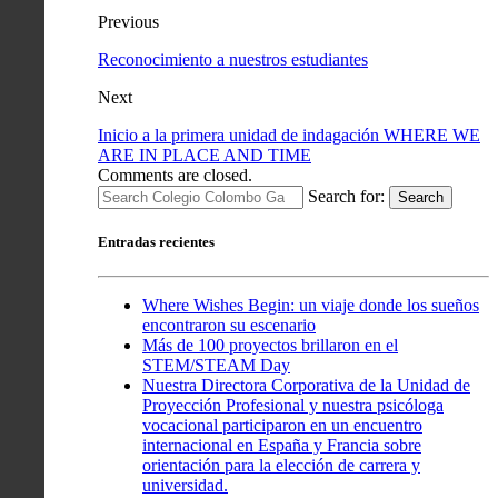
Previous
Reconocimiento a nuestros estudiantes
Next
Inicio a la primera unidad de indagación WHERE WE
ARE IN PLACE AND TIME
Comments are closed.
Search for:
Search
Entradas recientes
Where Wishes Begin: un viaje donde los sueños
encontraron su escenario
Más de 100 proyectos brillaron en el
STEM/STEAM Day
Nuestra Directora Corporativa de la Unidad de
Proyección Profesional y nuestra psicóloga
vocacional participaron en un encuentro
internacional en España y Francia sobre
orientación para la elección de carrera y
universidad.