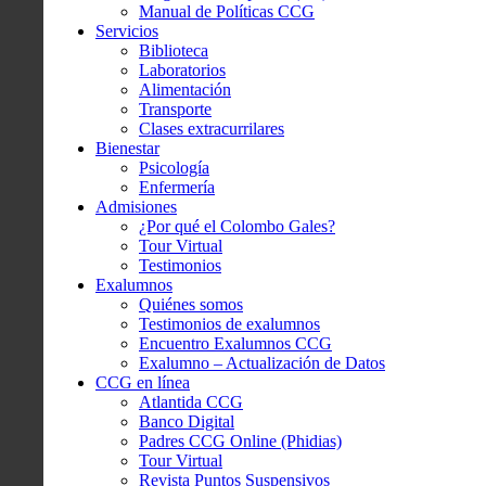
Manual de Políticas CCG
Servicios
Biblioteca
Laboratorios
Alimentación
Transporte
Clases extracurrilares
Bienestar
Psicología
Enfermería
Admisiones
¿Por qué el Colombo Gales?
Tour Virtual
Testimonios
Exalumnos
Quiénes somos
Testimonios de exalumnos
Encuentro Exalumnos CCG
Exalumno – Actualización de Datos
CCG en línea
Atlantida CCG
Banco Digital
Padres CCG Online (Phidias)
Tour Virtual
Revista Puntos Suspensivos