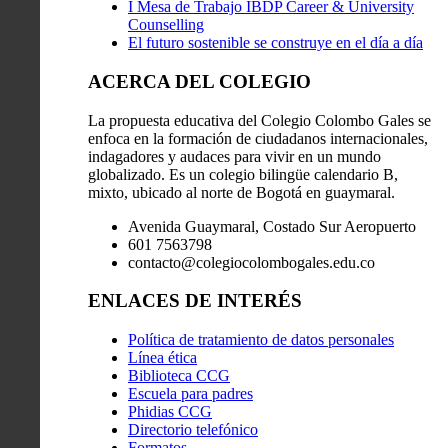
I Mesa de Trabajo IBDP Career & University
Counselling
El futuro sostenible se construye en el día a día
ACERCA DEL COLEGIO
La propuesta educativa del Colegio Colombo Gales se
enfoca en la formación de ciudadanos internacionales,
indagadores y audaces para vivir en un mundo
globalizado. Es un colegio bilingüe calendario B,
mixto, ubicado al norte de Bogotá en guaymaral.
Avenida Guaymaral, Costado Sur Aeropuerto
601 7563798
contacto@colegiocolombogales.edu.co
ENLACES DE INTERÉS
Política de tratamiento de datos personales
Línea ética
Biblioteca CCG
Escuela para padres
Phidias CCG
Directorio telefónico
Formatos