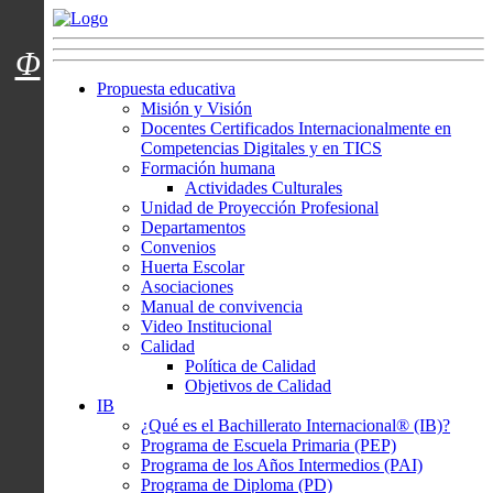
Menú usuarios
Φ
Propuesta educativa
Misión y Visión
Docentes Certificados Internacionalmente en
Competencias Digitales y en TICS
Formación humana
Actividades Culturales
Unidad de Proyección Profesional
Departamentos
Convenios
Huerta Escolar
Asociaciones
Manual de convivencia
Video Institucional
Calidad
Política de Calidad
Objetivos de Calidad
IB
¿Qué es el Bachillerato Internacional® (IB)?
Programa de Escuela Primaria (PEP)
Programa de los Años Intermedios (PAI)
Programa de Diploma (PD)