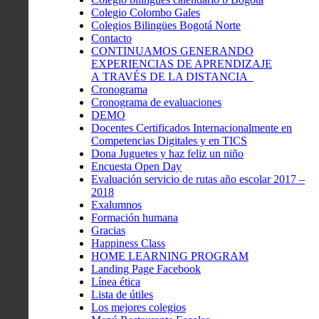
Colegio Colombo Gales
Colegios Bilingües Bogotá Norte
Contacto
CONTINUAMOS GENERANDO
EXPERIENCIAS DE APRENDIZAJE
A TRAVÉS DE LA DISTANCIA
Cronograma
Cronograma de evaluaciones
DEMO
Docentes Certificados Internacionalmente en
Competencias Digitales y en TICS
Dona Juguetes y haz feliz un niño
Encuesta Open Day
Evaluación servicio de rutas año escolar 2017 –
2018
Exalumnos
Formación humana
Gracias
Happiness Class
HOME LEARNING PROGRAM
Landing Page Facebook
Línea ética
Lista de útiles
Los mejores colegios