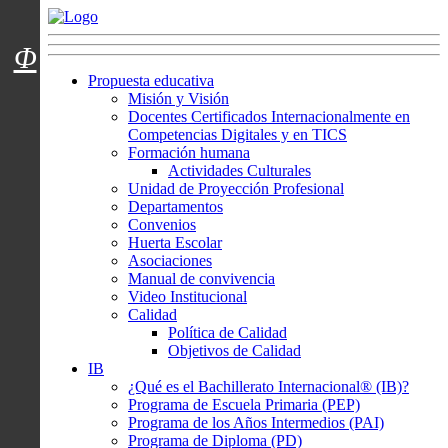
Menú usuarios
Φ
Propuesta educativa
Misión y Visión
Docentes Certificados Internacionalmente en
Competencias Digitales y en TICS
Formación humana
Actividades Culturales
Unidad de Proyección Profesional
Departamentos
Convenios
Huerta Escolar
Asociaciones
Manual de convivencia
Video Institucional
Calidad
Política de Calidad
Objetivos de Calidad
IB
¿Qué es el Bachillerato Internacional® (IB)?
Programa de Escuela Primaria (PEP)
Programa de los Años Intermedios (PAI)
Programa de Diploma (PD)