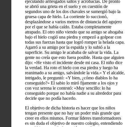
ejecutando arriesgados saltos y acrobacias. De pronto
se abrió una grieta en el suelo y en cuestión de
segundos uno de los dos chavales se sumergió bajo la
gruesa capa de hielo. La corriente lo succionó,
desplazándose a varios metros de distancia del agujero
por el que se había caído. Estaba completamente
atrapado. El otro niño viendo que su amigo se ahogaba
bajo el hielo cogió una piedra y empezó a golpear con
todas sus fuerzas hasta que logró romper la helada capa.
Agarró a su amigo por la espalda y lo subió a la
superficie. Su amigo le acababa de salvar la vida. La
gente no creía que esto fuera posible. Hasta que alguien
dijo: «He visto el incidente desde mi casa. El niño dice
la verdad. Ha roto el hielo con esa piedra y luego ha
reanimado a su amigo, salvándole la vida.» Y el alcalde,
intrigado, le preguntó: «Y bien, ¿cómo diablos lo ha
conseguido?» El sabio lo miró fijamente a los ojos y
con voz serena le contestó: «Muy sencillo: lo ha
conseguido porque no había nadie a su alrededor para
decirle que no podía hacerlo.
El objetivo de dicha historia es hacer que los niños
tengan presente que no hay un poder más grande que
creer en ellos mismos. Formar líderes transformadores
es sin duda el objetivo de nuestro colegio, entendiendo