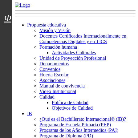
Menú usuarios
Φ
Propuesta educativa
Misión y Visión
Docentes Certificados Internacionalmente en
Competencias Digitales y en TICS
Formación humana
Actividades Culturales
Unidad de Proyección Profesional
Departamentos
Convenios
Huerta Escolar
Asociaciones
Manual de convivencia
Video Institucional
Calidad
Política de Calidad
Objetivos de Calidad
IB
¿Qué es el Bachillerato Internacional® (IB)?
Programa de Escuela Primaria (PEP)
Programa de los Años Intermedios (PAI)
Programa de Diploma (PD)