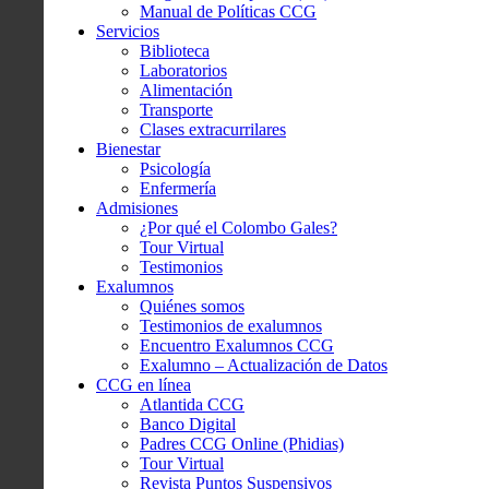
Manual de Políticas CCG
Servicios
Biblioteca
Laboratorios
Alimentación
Transporte
Clases extracurrilares
Bienestar
Psicología
Enfermería
Admisiones
¿Por qué el Colombo Gales?
Tour Virtual
Testimonios
Exalumnos
Quiénes somos
Testimonios de exalumnos
Encuentro Exalumnos CCG
Exalumno – Actualización de Datos
CCG en línea
Atlantida CCG
Banco Digital
Padres CCG Online (Phidias)
Tour Virtual
Revista Puntos Suspensivos