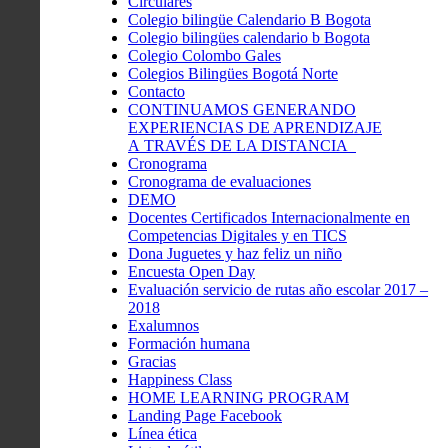
Circulares
Colegio bilingüe Calendario B Bogota
Colegio bilingües calendario b Bogota
Colegio Colombo Gales
Colegios Bilingües Bogotá Norte
Contacto
CONTINUAMOS GENERANDO
EXPERIENCIAS DE APRENDIZAJE
A TRAVÉS DE LA DISTANCIA
Cronograma
Cronograma de evaluaciones
DEMO
Docentes Certificados Internacionalmente en
Competencias Digitales y en TICS
Dona Juguetes y haz feliz un niño
Encuesta Open Day
Evaluación servicio de rutas año escolar 2017 –
2018
Exalumnos
Formación humana
Gracias
Happiness Class
HOME LEARNING PROGRAM
Landing Page Facebook
Línea ética