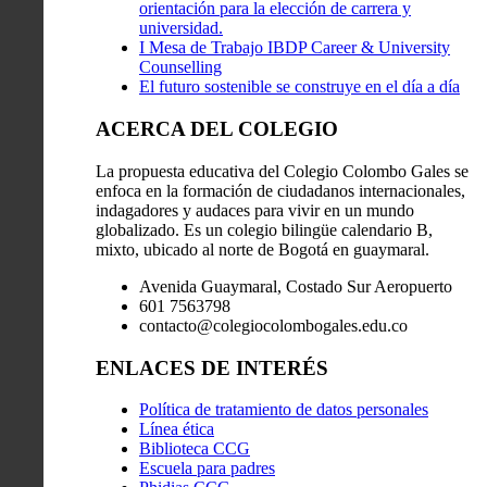
orientación para la elección de carrera y
universidad.
I Mesa de Trabajo IBDP Career & University
Counselling
El futuro sostenible se construye en el día a día
ACERCA DEL COLEGIO
La propuesta educativa del Colegio Colombo Gales se
enfoca en la formación de ciudadanos internacionales,
indagadores y audaces para vivir en un mundo
globalizado. Es un colegio bilingüe calendario B,
mixto, ubicado al norte de Bogotá en guaymaral.
Avenida Guaymaral, Costado Sur Aeropuerto
601 7563798
contacto@colegiocolombogales.edu.co
ENLACES DE INTERÉS
Política de tratamiento de datos personales
Línea ética
Biblioteca CCG
Escuela para padres