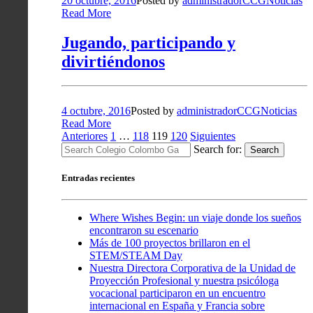
20 octubre, 2016
Posted by
administradorCCG
Noticias
Read More
Jugando, participando y
divirtiéndonos
4 octubre, 2016
Posted by
administradorCCG
Noticias
Read More
Paginación
Anteriores
1
…
118
119
120
Siguientes
Search for:
Search
de
entradas
Entradas recientes
Where Wishes Begin: un viaje donde los sueños
encontraron su escenario
Más de 100 proyectos brillaron en el
STEM/STEAM Day
Nuestra Directora Corporativa de la Unidad de
Proyección Profesional y nuestra psicóloga
vocacional participaron en un encuentro
internacional en España y Francia sobre