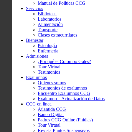
Manual de Políticas CCG
Servicios
Biblioteca
Laboratorios
Alimentación
Transporte
Clases extracurrilares
Bienestar
Psicología
Enfermería
Admisiones
¿Por qué el Colombo Gales?
Tour Virtual
Testimonios
Exalumnos
Quiénes somos
Testimonios de exalumnos
Encuentro Exalumnos CCG
Exalumno – Actualización de Datos
CCG en línea
Atlantida CCG
Banco Digital
Padres CCG Online (Phidias)
Tour Virtual
Revista Puntos Suspensivos