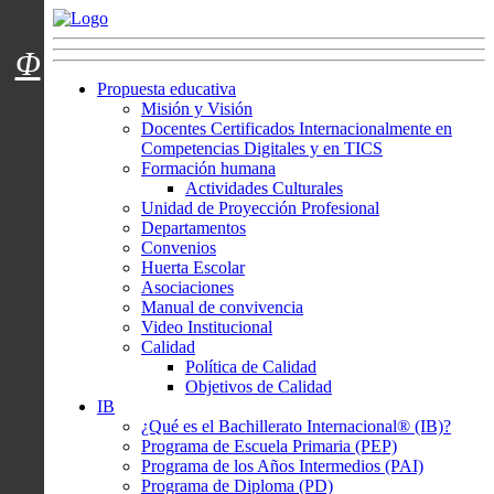
Menú usuarios
Φ
Propuesta educativa
Misión y Visión
Docentes Certificados Internacionalmente en
Competencias Digitales y en TICS
Formación humana
Actividades Culturales
Unidad de Proyección Profesional
Departamentos
Convenios
Huerta Escolar
Asociaciones
Manual de convivencia
Video Institucional
Calidad
Política de Calidad
Objetivos de Calidad
IB
¿Qué es el Bachillerato Internacional® (IB)?
Programa de Escuela Primaria (PEP)
Programa de los Años Intermedios (PAI)
Programa de Diploma (PD)