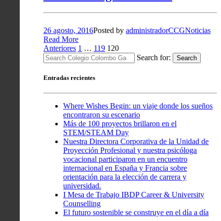
26 agosto, 2016
Posted by
administradorCCG
Noticias
Read More
Paginación
Anteriores
1
…
119
120
Search for:
Search
de
entradas
Entradas recientes
Where Wishes Begin: un viaje donde los sueños
encontraron su escenario
Más de 100 proyectos brillaron en el
STEM/STEAM Day
Nuestra Directora Corporativa de la Unidad de
Proyección Profesional y nuestra psicóloga
vocacional participaron en un encuentro
internacional en España y Francia sobre
orientación para la elección de carrera y
universidad.
I Mesa de Trabajo IBDP Career & University
Counselling
El futuro sostenible se construye en el día a día