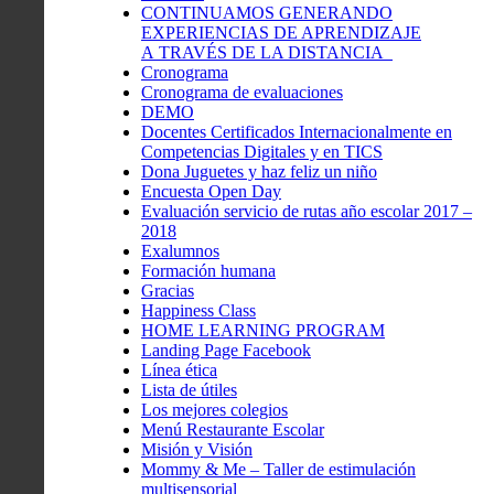
CONTINUAMOS GENERANDO
EXPERIENCIAS DE APRENDIZAJE
A TRAVÉS DE LA DISTANCIA
Cronograma
Cronograma de evaluaciones
DEMO
Docentes Certificados Internacionalmente en
Competencias Digitales y en TICS
Dona Juguetes y haz feliz un niño
Encuesta Open Day
Evaluación servicio de rutas año escolar 2017 –
2018
Exalumnos
Formación humana
Gracias
Happiness Class
HOME LEARNING PROGRAM
Landing Page Facebook
Línea ética
Lista de útiles
Los mejores colegios
Menú Restaurante Escolar
Misión y Visión
Mommy & Me – Taller de estimulación
multisensorial