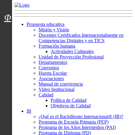
Menú usuarios
Φ
Propuesta educativa
Misión y Visión
Docentes Certificados Internacionalmente en
Competencias Digitales y en TICS
Formación humana
Actividades Culturales
Unidad de Proyección Profesional
Departamentos
Convenios
Huerta Escolar
Asociaciones
Manual de convivencia
Video Institucional
Calidad
Política de Calidad
Objetivos de Calidad
IB
¿Qué es el Bachillerato Internacional® (IB)?
Programa de Escuela Primaria (PEP)
Programa de los Años Intermedios (PAI)
Programa de Diploma (PD)