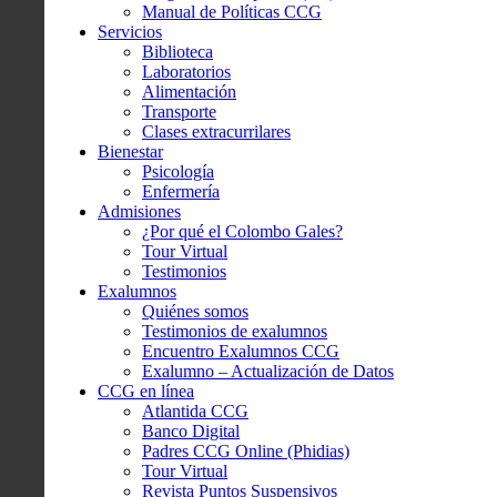
Manual de Políticas CCG
Servicios
Biblioteca
Laboratorios
Alimentación
Transporte
Clases extracurrilares
Bienestar
Psicología
Enfermería
Admisiones
¿Por qué el Colombo Gales?
Tour Virtual
Testimonios
Exalumnos
Quiénes somos
Testimonios de exalumnos
Encuentro Exalumnos CCG
Exalumno – Actualización de Datos
CCG en línea
Atlantida CCG
Banco Digital
Padres CCG Online (Phidias)
Tour Virtual
Revista Puntos Suspensivos