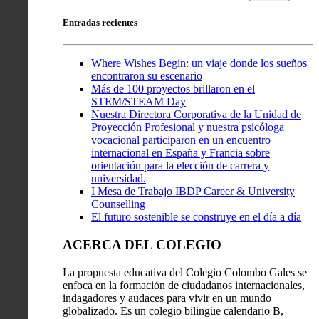
de
entradas
Entradas recientes
Where Wishes Begin: un viaje donde los sueños
encontraron su escenario
Más de 100 proyectos brillaron en el
STEM/STEAM Day
Nuestra Directora Corporativa de la Unidad de
Proyección Profesional y nuestra psicóloga
vocacional participaron en un encuentro
internacional en España y Francia sobre
orientación para la elección de carrera y
universidad.
I Mesa de Trabajo IBDP Career & University
Counselling
El futuro sostenible se construye en el día a día
ACERCA DEL COLEGIO
La propuesta educativa del Colegio Colombo Gales se
enfoca en la formación de ciudadanos internacionales,
indagadores y audaces para vivir en un mundo
globalizado. Es un colegio bilingüe calendario B,