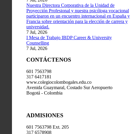
Nuestra Directora Corporativa de la Unidad de
Proyección Profesional y nuestra psicóloga vocacional
participaron en un encuentro internacional en España y
Francia sobre orientación para la elección de carrera y
universidad.
7 Jul, 2026
I Mesa de Trabajo IBDP Career & University
Counselling
7 Jul, 2026
CONTÁCTENOS
601 7563798
317 6417181
www.colegiocolombogales.edu.co
Avenida Guaymaral, Costado Sur Aeropuerto
Bogotá - Colombia
ADMISIONES
601 7563798 Ext. 205
317 6578908