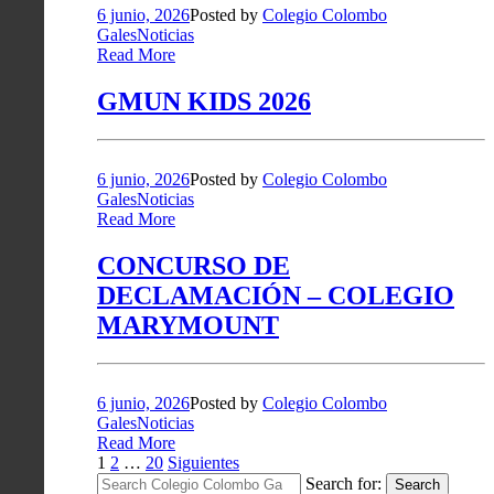
6 junio, 2026
Posted by
Colegio Colombo
Gales
Noticias
Read More
GMUN KIDS 2026
6 junio, 2026
Posted by
Colegio Colombo
Gales
Noticias
Read More
CONCURSO DE
DECLAMACIÓN – COLEGIO
MARYMOUNT
6 junio, 2026
Posted by
Colegio Colombo
Gales
Noticias
Read More
Paginación
1
2
…
20
Siguientes
Search for:
Search