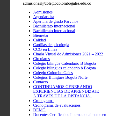
admisiones@colegiocolombogales.edu.co
Admisiones
Agendar cita
Apertura de grado Párvulos
Bachillerato Internacional
Bachillerato Internacional
Bienestar
Calidad
Cartillas de psicología
CCG en Linea
Charla Virtual de Admisiones 2021 – 2022
Circulares
Colegio bilingüe Calendario B Bogota
Colegio bilingües calendario b Bogota
Colegio Colombo Gales
Colegios Bilingües Bogotá Norte
Contacto
CONTINUAMOS GENERANDO
EXPERIENCIAS DE APRENDIZAJE
A TRAVÉS DE LA DISTANCIA
Cronograma
Cronograma de evaluaciones
DEMO
Docentes Certificados Internacionalmente en