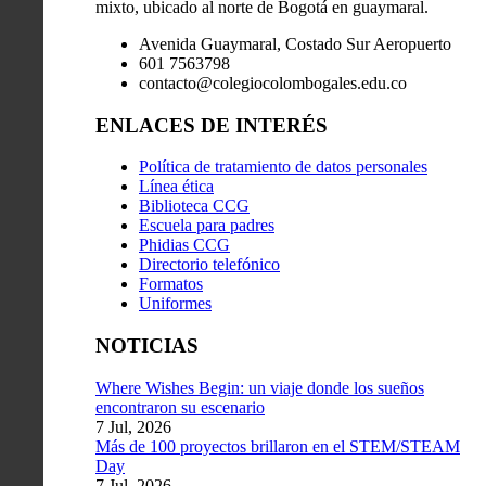
mixto, ubicado al norte de Bogotá en guaymaral.
Avenida Guaymaral, Costado Sur Aeropuerto
601 7563798
contacto@colegiocolombogales.edu.co
ENLACES DE INTERÉS
Política de tratamiento de datos personales
Línea ética
Biblioteca CCG
Escuela para padres
Phidias CCG
Directorio telefónico
Formatos
Uniformes
NOTICIAS
Where Wishes Begin: un viaje donde los sueños
encontraron su escenario
7 Jul, 2026
Más de 100 proyectos brillaron en el STEM/STEAM
Day
7 Jul, 2026