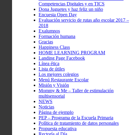
Competencias Digitales y en TICS
Dona Juguetes y haz feliz un niño
Encuesta Open Day
Evaluación servicio de rutas año escolar 2017 –
2018
Exalumnos
Formación humana
Gracias
Happiness Class
HOME LEARNING PROGRAM
Landing Page Facebook
Línea ética
Lista de útiles
Los mejores colegios
Menú Restaurante Escolar
Misión y Visión
Mommy & Me – Taller de estimulación
multisensorial
NEWS
Noticias
Página de ejemplo
PEP – Programa de la Escuela Primaria
Política de tratamiento de datos personales
Propuesta educativa
Rectoría al Día