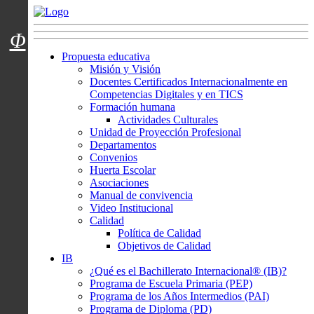
Menú usuarios
Φ
Propuesta educativa
Misión y Visión
Docentes Certificados Internacionalmente en
Competencias Digitales y en TICS
Formación humana
Actividades Culturales
Unidad de Proyección Profesional
Departamentos
Convenios
Huerta Escolar
Asociaciones
Manual de convivencia
Video Institucional
Calidad
Política de Calidad
Objetivos de Calidad
IB
¿Qué es el Bachillerato Internacional® (IB)?
Programa de Escuela Primaria (PEP)
Programa de los Años Intermedios (PAI)
Programa de Diploma (PD)