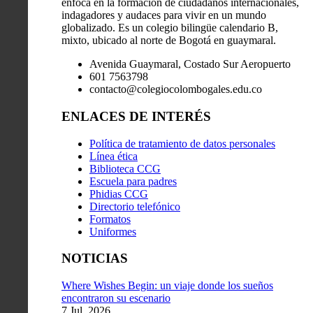
enfoca en la formación de ciudadanos internacionales,
indagadores y audaces para vivir en un mundo
globalizado. Es un colegio bilingüe calendario B,
mixto, ubicado al norte de Bogotá en guaymaral.
Avenida Guaymaral, Costado Sur Aeropuerto
601 7563798
contacto@colegiocolombogales.edu.co
ENLACES DE INTERÉS
Política de tratamiento de datos personales
Línea ética
Biblioteca CCG
Escuela para padres
Phidias CCG
Directorio telefónico
Formatos
Uniformes
NOTICIAS
Where Wishes Begin: un viaje donde los sueños
encontraron su escenario
7 Jul, 2026