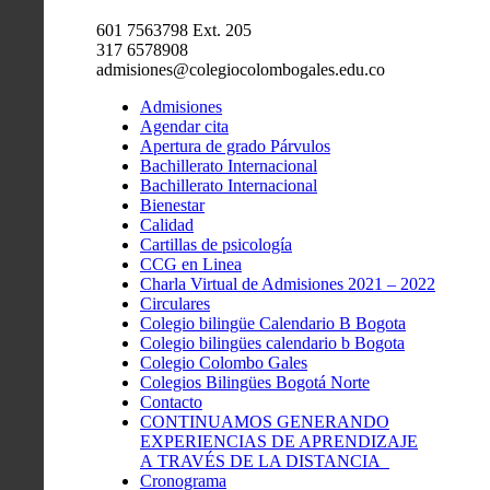
601 7563798 Ext. 205
317 6578908
admisiones@colegiocolombogales.edu.co
Admisiones
Agendar cita
Apertura de grado Párvulos
Bachillerato Internacional
Bachillerato Internacional
Bienestar
Calidad
Cartillas de psicología
CCG en Linea
Charla Virtual de Admisiones 2021 – 2022
Circulares
Colegio bilingüe Calendario B Bogota
Colegio bilingües calendario b Bogota
Colegio Colombo Gales
Colegios Bilingües Bogotá Norte
Contacto
CONTINUAMOS GENERANDO
EXPERIENCIAS DE APRENDIZAJE
A TRAVÉS DE LA DISTANCIA
Cronograma