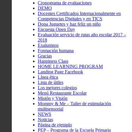
Cronograma de evaluaciones
DEMO
Docentes Certificados Internacionalmente en
Competencias Digitales y en TICS
Dona Juguetes y haz feliz un niño
Encuesta Open Day
Evaluación servicio de rutas año escolar 2017 –
2018
Exalumnos
Formación humana
Gracias
Happiness Class
HOME LEARNING PROGRAM
Landing Page Facebook
Línea ética
Lista de útiles
Los mejores colegios
Menú Restaurante Escolar
Misión y Visión
Mommy & Me – Taller de estimulación
multisensorial
NEWS
Noticias
Página de ejemplo
PEP – Programa de la Escuela Primaria