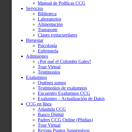
Manual de Políticas CCG
Servicios
Biblioteca
Laboratorios
Alimentación
Transporte
Clases extracurrilares
Bienestar
Psicología
Enfermería
Admisiones
¿Por qué el Colombo Gales?
Tour Virtual
Testimonios
Exalumnos
Quiénes somos
Testimonios de exalumnos
Encuentro Exalumnos CCG
Exalumno – Actualización de Datos
CCG en línea
Atlantida CCG
Banco Digital
Padres CCG Online (Phidias)
Tour Virtual
Revista Puntos Suspensivos