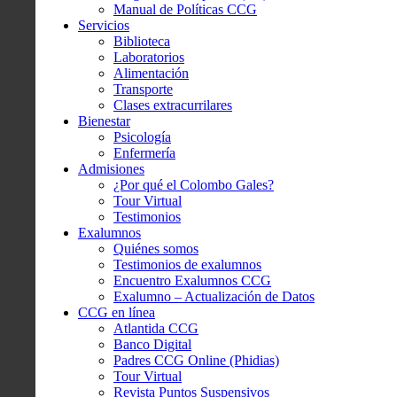
Manual de Políticas CCG
Servicios
Biblioteca
Laboratorios
Alimentación
Transporte
Clases extracurrilares
Bienestar
Psicología
Enfermería
Admisiones
¿Por qué el Colombo Gales?
Tour Virtual
Testimonios
Exalumnos
Quiénes somos
Testimonios de exalumnos
Encuentro Exalumnos CCG
Exalumno – Actualización de Datos
CCG en línea
Atlantida CCG
Banco Digital
Padres CCG Online (Phidias)
Tour Virtual
Revista Puntos Suspensivos