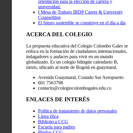
orientación para la elección de carrera y
universidad.
I Mesa de Trabajo IBDP Career & University
Counselling
El futuro sostenible se construye en el día a día
ACERCA DEL COLEGIO
La propuesta educativa del Colegio Colombo Gales se
enfoca en la formación de ciudadanos internacionales,
indagadores y audaces para vivir en un mundo
globalizado. Es un colegio bilingüe calendario B,
mixto, ubicado al norte de Bogotá en guaymaral.
Avenida Guaymaral, Costado Sur Aeropuerto
601 7563798
contacto@colegiocolombogales.edu.co
ENLACES DE INTERÉS
Política de tratamiento de datos personales
Línea ética
Biblioteca CCG
Escuela para padres
Phidias CCG