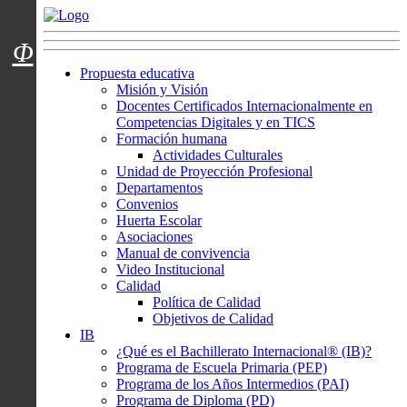
Menú usuarios
Φ
Propuesta educativa
Misión y Visión
Docentes Certificados Internacionalmente en
Competencias Digitales y en TICS
Formación humana
Actividades Culturales
Unidad de Proyección Profesional
Departamentos
Convenios
Huerta Escolar
Asociaciones
Manual de convivencia
Video Institucional
Calidad
Política de Calidad
Objetivos de Calidad
IB
¿Qué es el Bachillerato Internacional® (IB)?
Programa de Escuela Primaria (PEP)
Programa de los Años Intermedios (PAI)
Programa de Diploma (PD)