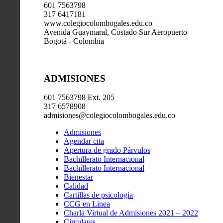
601 7563798
317 6417181
www.colegiocolombogales.edu.co
Avenida Guaymaral, Costado Sur Aeropuerto
Bogotá - Colombia
ADMISIONES
601 7563798 Ext. 205
317 6578908
admisiones@colegiocolombogales.edu.co
Admisiones
Agendar cita
Apertura de grado Párvulos
Bachillerato Internacional
Bachillerato Internacional
Bienestar
Calidad
Cartillas de psicología
CCG en Linea
Charla Virtual de Admisiones 2021 – 2022
Circulares