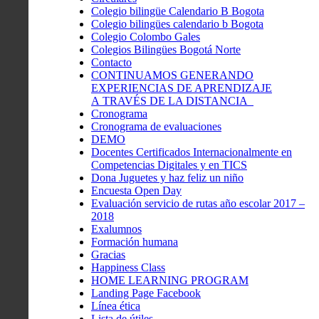
Colegio bilingüe Calendario B Bogota
Colegio bilingües calendario b Bogota
Colegio Colombo Gales
Colegios Bilingües Bogotá Norte
Contacto
CONTINUAMOS GENERANDO
EXPERIENCIAS DE APRENDIZAJE
A TRAVÉS DE LA DISTANCIA
Cronograma
Cronograma de evaluaciones
DEMO
Docentes Certificados Internacionalmente en
Competencias Digitales y en TICS
Dona Juguetes y haz feliz un niño
Encuesta Open Day
Evaluación servicio de rutas año escolar 2017 –
2018
Exalumnos
Formación humana
Gracias
Happiness Class
HOME LEARNING PROGRAM
Landing Page Facebook
Línea ética
Lista de útiles