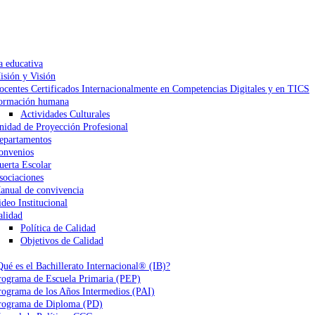
a educativa
isión y Visión
ocentes Certificados Internacionalmente en Competencias Digitales y en TICS
ormación humana
Actividades Culturales
nidad de Proyección Profesional
epartamentos
onvenios
uerta Escolar
sociaciones
anual de convivencia
ideo Institucional
alidad
Política de Calidad
Objetivos de Calidad
Qué es el Bachillerato Internacional® (IB)?
rograma de Escuela Primaria (PEP)
rograma de los Años Intermedios (PAI)
rograma de Diploma (PD)