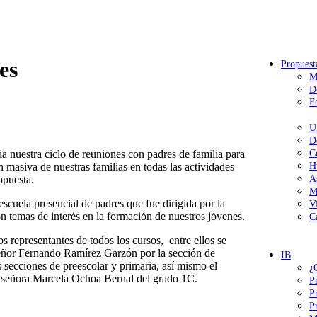
es
Propuest
M
D
F
U
D
ia nuestra ciclo de reuniones con padres de familia para
C
n masiva de nuestras familias en todas las actividades
H
opuesta.
A
M
scuela presencial de padres que fue dirigida por la
V
 temas de interés en la formación de nuestros jóvenes.
C
s representantes de todos los cursos, entre ellos se
 señor Fernando Ramírez Garzón por la sección de
IB
s secciones de preescolar y primaria, así mismo el
¿
la señora Marcela Ochoa Bernal del grado 1C.
P
P
P