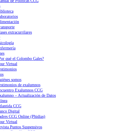
anual de Políticas CCG
s
iblioteca
aboratorios
limentación
ransporte
ases extracurrilares
r
sicología
nfermería
nes
Por qué el Colombo Gales?
our Virtual
estimonios
os
uiénes somos
estimonios de exalumnos
ncuentro Exalumnos CCG
xalumno – Actualización de Datos
ínea
tlantida CCG
anco Digital
adres CCG Online (Phidias)
our Virtual
evista Puntos Suspensivos