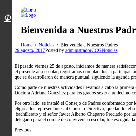
Menú usuarios
Φ
Bienvenida a Nuestros Padr
Home
Noticias
Bienvenida a Nuestros Padres
29 agosto, 2017
Posted by
administradorCCG
Noticias
El pasado viernes 25 de agosto, iniciamos de manera satisfactor
el presente año escolar; registramos complacidos la participació
que se desarrollaron de manera puntual, siguiendo la agenda pr
Como parte de nuestras actividades llevamos a cabo la primera e
Doctora Adriana González para los grados sexto a undécimo con
Por otro lado, se instaló el Consejo de Padres conformado por lo
eligió a los representantes al Consejo Directivo, quedando el
bachillerato y el señor Javier Alberto Chaparro Preciado por la
delegado para el comité de convivencia escolar, fue escogida 
Previous