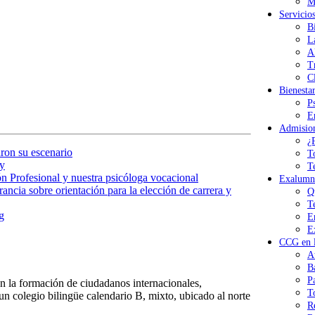
M
Servicio
B
L
A
T
Cl
Bienesta
P
E
Admisio
¿
ron su escenario
T
y
T
n Profesional y nuestra psicóloga vocacional
Exalumn
ancia sobre orientación para la elección de carrera y
Q
T
g
E
E
CCG en l
A
B
P
 la formación de ciudadanos internacionales,
T
n colegio bilingüe calendario B, mixto, ubicado al norte
R