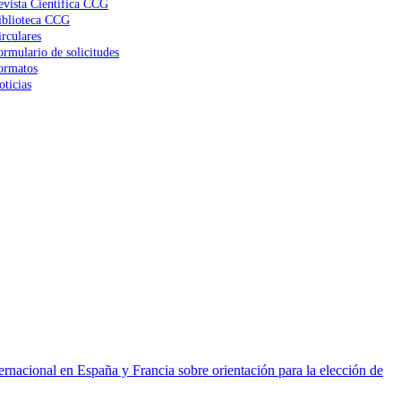
evista Científica CCG
iblioteca CCG
irculares
ormulario de solicitudes
ormatos
oticias
ernacional en España y Francia sobre orientación para la elección de