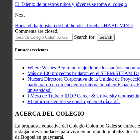
El Talento de nuestros niños y jóvenes se toma el colegio
Next
Hacia el diagnóstico de habilidades: Pruebas HABILMIND
Comments are closed.
Search for:
Search
Entradas recientes
Where Wishes Begin: un viaje donde los sueños encontra
Más de 100 proyectos brillaron en el STEM/STEAM Da
Nuestra Directora Corporativa de la Unidad de Proyecció
participaron en un encuentro internacional en España y Fr
universidad.
I Mesa de Trabajo IBDP Career & University Counsellin
El futuro sostenible se construye en el día a día
ACERCA DEL COLEGIO
La propuesta educativa del Colegio Colombo Gales se enfoca en
indagadores y audaces para vivir en un mundo globalizado. Es u
de Bogotá en guaymaral.