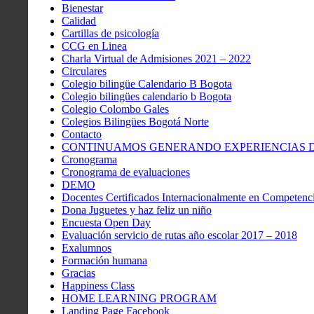
Bienestar
Calidad
Cartillas de psicología
CCG en Linea
Charla Virtual de Admisiones 2021 – 2022
Circulares
Colegio bilingüe Calendario B Bogota
Colegio bilingües calendario b Bogota
Colegio Colombo Gales
Colegios Bilingües Bogotá Norte
Contacto
CONTINUAMOS GENERANDO EXPERIENCIAS DE
Cronograma
Cronograma de evaluaciones
DEMO
Docentes Certificados Internacionalmente en Competenci
Dona Juguetes y haz feliz un niño
Encuesta Open Day
Evaluación servicio de rutas año escolar 2017 – 2018
Exalumnos
Formación humana
Gracias
Happiness Class
HOME LEARNING PROGRAM
Landing Page Facebook