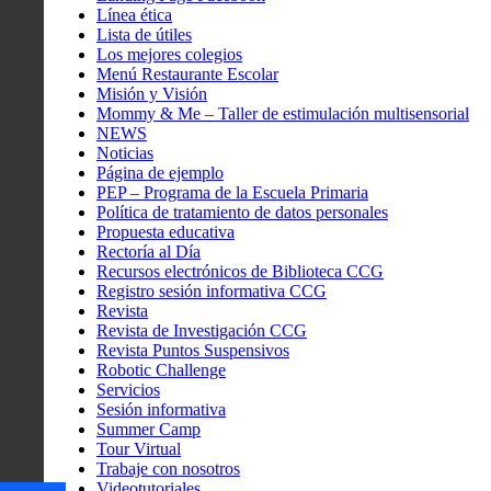
Línea ética
Lista de útiles
Los mejores colegios
Menú Restaurante Escolar
Misión y Visión
Mommy & Me – Taller de estimulación multisensorial
NEWS
Noticias
Página de ejemplo
PEP – Programa de la Escuela Primaria
Política de tratamiento de datos personales
Propuesta educativa
Rectoría al Día
Recursos electrónicos de Biblioteca CCG
Registro sesión informativa CCG
Revista
Revista de Investigación CCG
Revista Puntos Suspensivos
Robotic Challenge
Servicios
Sesión informativa
Summer Camp
Tour Virtual
Trabaje con nosotros
Videotutoriales