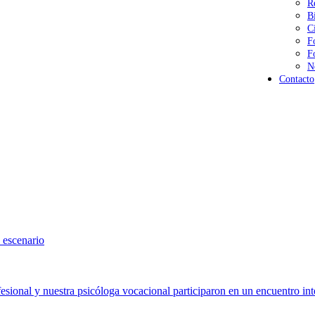
R
B
C
F
F
N
Contacto
 escenario
sional y nuestra psicóloga vocacional participaron en un encuentro int