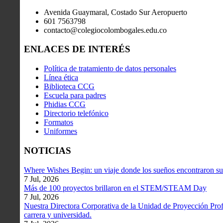
Avenida Guaymaral, Costado Sur Aeropuerto
601 7563798
contacto@colegiocolombogales.edu.co
ENLACES DE INTERÉS
Política de tratamiento de datos personales
Línea ética
Biblioteca CCG
Escuela para padres
Phidias CCG
Directorio telefónico
Formatos
Uniformes
NOTICIAS
Where Wishes Begin: un viaje donde los sueños encontraron su
7 Jul, 2026
Más de 100 proyectos brillaron en el STEM/STEAM Day
7 Jul, 2026
Nuestra Directora Corporativa de la Unidad de Proyección Profe
carrera y universidad.