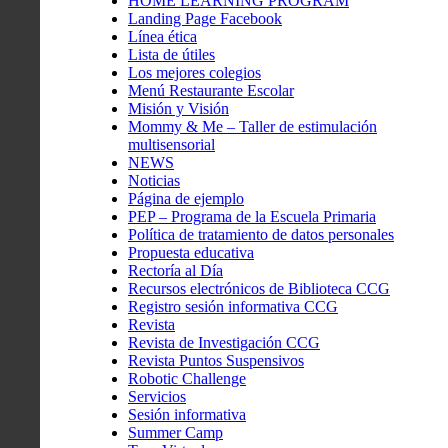
HOME LEARNING PROGRAM
Landing Page Facebook
Línea ética
Lista de útiles
Los mejores colegios
Menú Restaurante Escolar
Misión y Visión
Mommy & Me – Taller de estimulación
multisensorial
NEWS
Noticias
Página de ejemplo
PEP – Programa de la Escuela Primaria
Política de tratamiento de datos personales
Propuesta educativa
Rectoría al Día
Recursos electrónicos de Biblioteca CCG
Registro sesión informativa CCG
Revista
Revista de Investigación CCG
Revista Puntos Suspensivos
Robotic Challenge
Servicios
Sesión informativa
Summer Camp