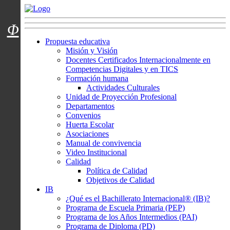
Menú usuarios
Φ
Propuesta educativa
Misión y Visión
Docentes Certificados Internacionalmente en
Competencias Digitales y en TICS
Formación humana
Actividades Culturales
Unidad de Proyección Profesional
Departamentos
Convenios
Huerta Escolar
Asociaciones
Manual de convivencia
Video Institucional
Calidad
Política de Calidad
Objetivos de Calidad
IB
¿Qué es el Bachillerato Internacional® (IB)?
Programa de Escuela Primaria (PEP)
Programa de los Años Intermedios (PAI)
Programa de Diploma (PD)