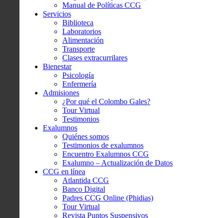
Manual de Políticas CCG
Servicios
Biblioteca
Laboratorios
Alimentación
Transporte
Clases extracurrilares
Bienestar
Psicología
Enfermería
Admisiones
¿Por qué el Colombo Gales?
Tour Virtual
Testimonios
Exalumnos
Quiénes somos
Testimonios de exalumnos
Encuentro Exalumnos CCG
Exalumno – Actualización de Datos
CCG en línea
Atlantida CCG
Banco Digital
Padres CCG Online (Phidias)
Tour Virtual
Revista Puntos Suspensivos