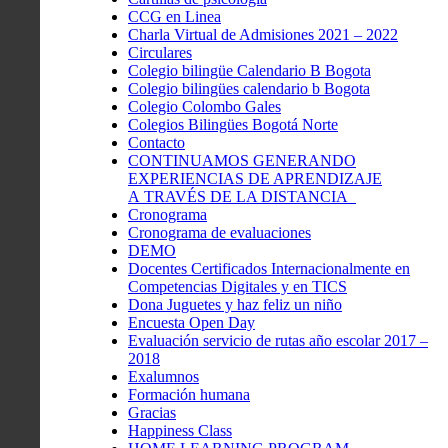
CCG en Linea
Charla Virtual de Admisiones 2021 – 2022
Circulares
Colegio bilingüe Calendario B Bogota
Colegio bilingües calendario b Bogota
Colegio Colombo Gales
Colegios Bilingües Bogotá Norte
Contacto
CONTINUAMOS GENERANDO
EXPERIENCIAS DE APRENDIZAJE
A TRAVÉS DE LA DISTANCIA
Cronograma
Cronograma de evaluaciones
DEMO
Docentes Certificados Internacionalmente en
Competencias Digitales y en TICS
Dona Juguetes y haz feliz un niño
Encuesta Open Day
Evaluación servicio de rutas año escolar 2017 –
2018
Exalumnos
Formación humana
Gracias
Happiness Class