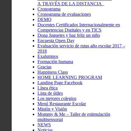
A TRAVÉS DE LA DISTANCIA
Cronograma
Cronograma de evaluaciones
DEMO
Docentes Certificados Internacionalmente en
Competencias Digitales y en TICS
Dona Juguetes y haz feliz un niño
Encuesta Open Day
Evaluación servicio de rutas año escolar 2017 –
2018
Exalumnos
Formación humana
Gracias
Happiness Class
HOME LEARNING PROGRAM
Landing Page Facebook
Línea ética
Lista de útiles
Los mejores colegios
Menú Restaurante Escolar
Misión y Visión
Mommy & Me – Taller de estimulación
multisensorial
NEWS
Noticias