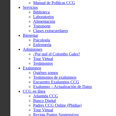
Manual de Políticas CCG
Servicios
Biblioteca
Laboratorios
Alimentación
Transporte
Clases extracurrilares
Bienestar
Psicología
Enfermería
Admisiones
¿Por qué el Colombo Gales?
Tour Virtual
Testimonios
Exalumnos
Quiénes somos
Testimonios de exalumnos
Encuentro Exalumnos CCG
Exalumno – Actualización de Datos
CCG en línea
Atlantida CCG
Banco Digital
Padres CCG Online (Phidias)
Tour Virtual
Revista Puntos Suspensivos