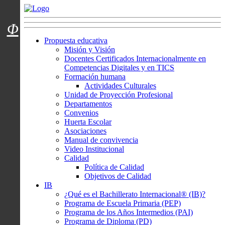
Menú usuarios
Φ
Propuesta educativa
Misión y Visión
Docentes Certificados Internacionalmente en
Competencias Digitales y en TICS
Formación humana
Actividades Culturales
Unidad de Proyección Profesional
Departamentos
Convenios
Huerta Escolar
Asociaciones
Manual de convivencia
Video Institucional
Calidad
Política de Calidad
Objetivos de Calidad
IB
¿Qué es el Bachillerato Internacional® (IB)?
Programa de Escuela Primaria (PEP)
Programa de los Años Intermedios (PAI)
Programa de Diploma (PD)