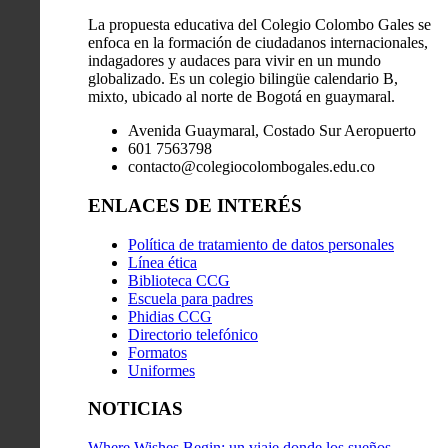
La propuesta educativa del Colegio Colombo Gales se
enfoca en la formación de ciudadanos internacionales,
indagadores y audaces para vivir en un mundo
globalizado. Es un colegio bilingüe calendario B,
mixto, ubicado al norte de Bogotá en guaymaral.
Avenida Guaymaral, Costado Sur Aeropuerto
601 7563798
contacto@colegiocolombogales.edu.co
ENLACES DE INTERÉS
Política de tratamiento de datos personales
Línea ética
Biblioteca CCG
Escuela para padres
Phidias CCG
Directorio telefónico
Formatos
Uniformes
NOTICIAS
Where Wishes Begin: un viaje donde los sueños