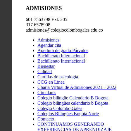
ADMISIONES
601 7563798 Ext. 205
317 6578908
admisiones@colegiocolombogales.edu.co
Admisiones
Agendar cita
Apertura de grado Párvulos
Bachillerato Internacional
Bachillerato Internacional
Bienestar
Calidad
Cartillas de psicología
CCG en Linea
Charla Virtual de Admisiones 2021 – 2022
Circulares
Colegio bilingüe Calendario B Bogota
Colegio bilingües calendario b Bogota
Colegio Colombo Gales
Colegios Bilingües Bogotá Norte
Contacto
CONTINUAMOS GENERANDO
EXPERIENCIAS DE APRENDIZAJE