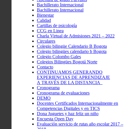
Bachillerato Internacional
Bachillerato Internacional
Bienestar
Calidad
Cartillas de psicología
CCG en Linea
Charla Virtual de Admisiones 2021 – 2022
Circulares
Colegio bilingüe Calendario B Bogota
Colegio bilingües calendario b Bogota
Colegio Colombo Gales
Colegios Bilingües Bogotá Norte
Contacto
CONTINUAMOS GENERANDO
EXPERIENCIAS DE APRENDIZAJE
A TRAVÉS DE LA DISTANCIA
Cronograma
Cronograma de evaluaciones
DEMO
Docentes Certificados Internacionalmente en
Competencias Digitales y en TICS
Dona Juguetes y haz feliz un niño
Encuesta Open Day
Evaluación servicio de rutas año escolar 2017 –