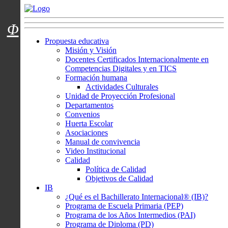
Menú usuarios
Φ
Propuesta educativa
Misión y Visión
Docentes Certificados Internacionalmente en
Competencias Digitales y en TICS
Formación humana
Actividades Culturales
Unidad de Proyección Profesional
Departamentos
Convenios
Huerta Escolar
Asociaciones
Manual de convivencia
Video Institucional
Calidad
Política de Calidad
Objetivos de Calidad
IB
¿Qué es el Bachillerato Internacional® (IB)?
Programa de Escuela Primaria (PEP)
Programa de los Años Intermedios (PAI)
Programa de Diploma (PD)