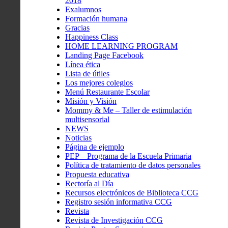
2018
Exalumnos
Formación humana
Gracias
Happiness Class
HOME LEARNING PROGRAM
Landing Page Facebook
Línea ética
Lista de útiles
Los mejores colegios
Menú Restaurante Escolar
Misión y Visión
Mommy & Me – Taller de estimulación
multisensorial
NEWS
Noticias
Página de ejemplo
PEP – Programa de la Escuela Primaria
Política de tratamiento de datos personales
Propuesta educativa
Rectoría al Día
Recursos electrónicos de Biblioteca CCG
Registro sesión informativa CCG
Revista
Revista de Investigación CCG