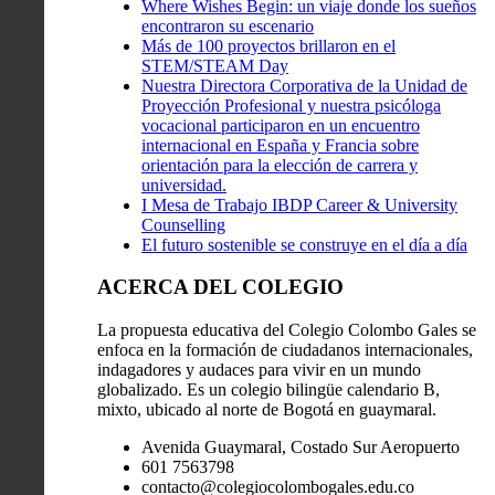
Where Wishes Begin: un viaje donde los sueños
encontraron su escenario
Más de 100 proyectos brillaron en el
STEM/STEAM Day
Nuestra Directora Corporativa de la Unidad de
Proyección Profesional y nuestra psicóloga
vocacional participaron en un encuentro
internacional en España y Francia sobre
orientación para la elección de carrera y
universidad.
I Mesa de Trabajo IBDP Career & University
Counselling
El futuro sostenible se construye en el día a día
ACERCA DEL COLEGIO
La propuesta educativa del Colegio Colombo Gales se
enfoca en la formación de ciudadanos internacionales,
indagadores y audaces para vivir en un mundo
globalizado. Es un colegio bilingüe calendario B,
mixto, ubicado al norte de Bogotá en guaymaral.
Avenida Guaymaral, Costado Sur Aeropuerto
601 7563798
contacto@colegiocolombogales.edu.co