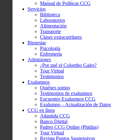
Manual de Políticas CCG
Servicios
Biblioteca
Laboratorios
Alimentación
Transporte
Clases extracurrilares
Bienestar
Psicología
Enfermería
Admisiones
¿Por qué el Colombo Gales?
Tour Virtual
Testimonios
Exalumnos
Quiénes somos
Testimonios de exalumnos
Encuentro Exalumnos CCG
Exalumno – Actualización de Datos
CCG en línea
Atlantida CCG
Banco Digital
Padres CCG Online (Phidias)
Tour Virtual
Revista Puntos Suspensivos