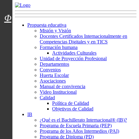
Menú usuarios
Φ
Propuesta educativa
Misión y Visión
Docentes Certificados Internacionalmente en
Competencias Digitales y en TICS
Formación humana
Actividades Culturales
Unidad de Proyección Profesional
Departamentos
Convenios
Huerta Escolar
Asociaciones
Manual de convivencia
Video Institucional
Calidad
Política de Calidad
Objetivos de Calidad
IB
¿Qué es el Bachillerato Internacional® (IB)?
Programa de Escuela Primaria (PEP)
Programa de los Años Intermedios (PAI)
Programa de Diploma (PD)