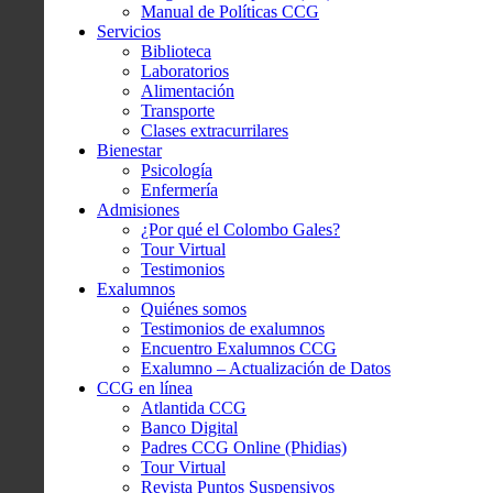
Manual de Políticas CCG
Servicios
Biblioteca
Laboratorios
Alimentación
Transporte
Clases extracurrilares
Bienestar
Psicología
Enfermería
Admisiones
¿Por qué el Colombo Gales?
Tour Virtual
Testimonios
Exalumnos
Quiénes somos
Testimonios de exalumnos
Encuentro Exalumnos CCG
Exalumno – Actualización de Datos
CCG en línea
Atlantida CCG
Banco Digital
Padres CCG Online (Phidias)
Tour Virtual
Revista Puntos Suspensivos