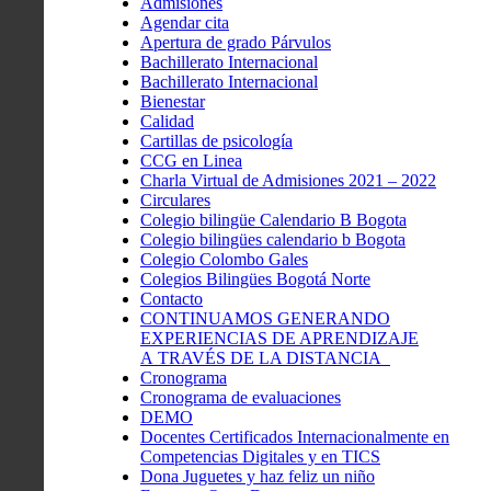
Admisiones
Agendar cita
Apertura de grado Párvulos
Bachillerato Internacional
Bachillerato Internacional
Bienestar
Calidad
Cartillas de psicología
CCG en Linea
Charla Virtual de Admisiones 2021 – 2022
Circulares
Colegio bilingüe Calendario B Bogota
Colegio bilingües calendario b Bogota
Colegio Colombo Gales
Colegios Bilingües Bogotá Norte
Contacto
CONTINUAMOS GENERANDO
EXPERIENCIAS DE APRENDIZAJE
A TRAVÉS DE LA DISTANCIA
Cronograma
Cronograma de evaluaciones
DEMO
Docentes Certificados Internacionalmente en
Competencias Digitales y en TICS
Dona Juguetes y haz feliz un niño