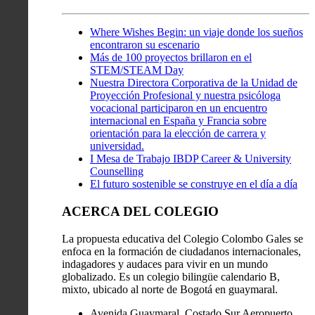
Where Wishes Begin: un viaje donde los sueños
encontraron su escenario
Más de 100 proyectos brillaron en el
STEM/STEAM Day
Nuestra Directora Corporativa de la Unidad de
Proyección Profesional y nuestra psicóloga
vocacional participaron en un encuentro
internacional en España y Francia sobre
orientación para la elección de carrera y
universidad.
I Mesa de Trabajo IBDP Career & University
Counselling
El futuro sostenible se construye en el día a día
ACERCA DEL COLEGIO
La propuesta educativa del Colegio Colombo Gales se
enfoca en la formación de ciudadanos internacionales,
indagadores y audaces para vivir en un mundo
globalizado. Es un colegio bilingüe calendario B,
mixto, ubicado al norte de Bogotá en guaymaral.
Avenida Guaymaral, Costado Sur Aeropuerto