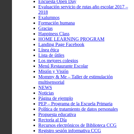
Encuesta Open Day
Evaluación servicio de rutas año escolar 2017 –
2018
Exalumnos
Formación humana
Gracias
Happiness Class
HOME LEARNING PROGRAM
Landing Page Facebook
Línea ética
Lista de útiles
Los mejores colegios
Menú Restaurante Escolar
Misión y Visión
Mommy & Me – Taller de estimulación
multisensorial
NEWS
Noticias
Página de ejemplo
PEP – Programa de la Escuela Primaria
Política de tratamiento de datos personales
Propuesta educativa
Rectoría al Día
Recursos electrónicos de Biblioteca CCG
Registro sesión informativa CCG