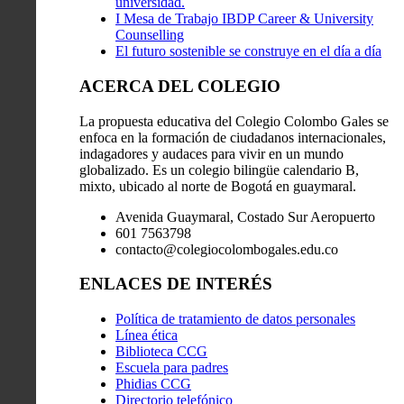
universidad.
I Mesa de Trabajo IBDP Career & University
Counselling
El futuro sostenible se construye en el día a día
ACERCA DEL COLEGIO
La propuesta educativa del Colegio Colombo Gales se
enfoca en la formación de ciudadanos internacionales,
indagadores y audaces para vivir en un mundo
globalizado. Es un colegio bilingüe calendario B,
mixto, ubicado al norte de Bogotá en guaymaral.
Avenida Guaymaral, Costado Sur Aeropuerto
601 7563798
contacto@colegiocolombogales.edu.co
ENLACES DE INTERÉS
Política de tratamiento de datos personales
Línea ética
Biblioteca CCG
Escuela para padres
Phidias CCG
Directorio telefónico