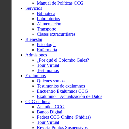
Manual de Políticas CCG
Servicios
Biblioteca
Laboratorios
Alimentación
Transporte
Clases extracurrilares
Bienestar
Psicología
Enfermería
Admisiones
¿Por qué el Colombo Gales?
Tour Virtual
Testimonios
Exalumnos
Quiénes somos
Testimonios de exalumnos
Encuentro Exalumnos CCG
Exalumno – Actualización de Datos
CCG en línea
Atlantida CCG
Banco Digital
Padres CCG Online (Phidias)
Tour Virtual
Revista Puntos Suspensivos