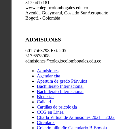
317 6417181
www.colegiocolombogales.edu.co
Avenida Guaymaral, Costado Sur Aeropuerto
Bogotá - Colombia
ADMISIONES
601 7563798 Ext. 205
317 6578908
admisiones@colegiocolombogales.edu.co
Admisiones
Agendar cita
Apertura de grado Párvulos
Bachillerato Internacional
Bachillerato Internacional
Bienestar
Calidad
Cartillas de psicología
CCG en Linea
Charla Virtual de Admisiones 2021 – 2022
Circulares
Colegio bilingüe Calendario B Bogota