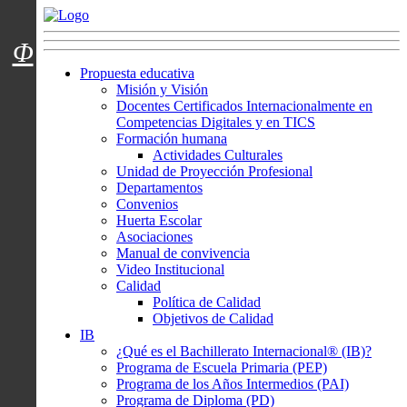
Menú usuarios
Φ
Propuesta educativa
Misión y Visión
Docentes Certificados Internacionalmente en
Competencias Digitales y en TICS
Formación humana
Actividades Culturales
Unidad de Proyección Profesional
Departamentos
Convenios
Huerta Escolar
Asociaciones
Manual de convivencia
Video Institucional
Calidad
Política de Calidad
Objetivos de Calidad
IB
¿Qué es el Bachillerato Internacional® (IB)?
Programa de Escuela Primaria (PEP)
Programa de los Años Intermedios (PAI)
Programa de Diploma (PD)