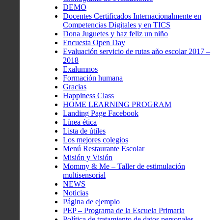
DEMO
Docentes Certificados Internacionalmente en
Competencias Digitales y en TICS
Dona Juguetes y haz feliz un niño
Encuesta Open Day
Evaluación servicio de rutas año escolar 2017 –
2018
Exalumnos
Formación humana
Gracias
Happiness Class
HOME LEARNING PROGRAM
Landing Page Facebook
Línea ética
Lista de útiles
Los mejores colegios
Menú Restaurante Escolar
Misión y Visión
Mommy & Me – Taller de estimulación
multisensorial
NEWS
Noticias
Página de ejemplo
PEP – Programa de la Escuela Primaria
Política de tratamiento de datos personales