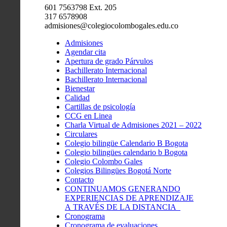
601 7563798 Ext. 205
317 6578908
admisiones@colegiocolombogales.edu.co
Admisiones
Agendar cita
Apertura de grado Párvulos
Bachillerato Internacional
Bachillerato Internacional
Bienestar
Calidad
Cartillas de psicología
CCG en Linea
Charla Virtual de Admisiones 2021 – 2022
Circulares
Colegio bilingüe Calendario B Bogota
Colegio bilingües calendario b Bogota
Colegio Colombo Gales
Colegios Bilingües Bogotá Norte
Contacto
CONTINUAMOS GENERANDO
EXPERIENCIAS DE APRENDIZAJE
A TRAVÉS DE LA DISTANCIA
Cronograma
Cronograma de evaluaciones