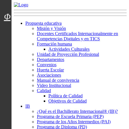
Menú usuarios
Φ
Propuesta educativa
Misión y Visión
Docentes Certificados Internacionalmente en
Competencias Digitales y en TICS
Formación humana
Actividades Culturales
Unidad de Proyección Profesional
Departamentos
Convenios
Huerta Escolar
Asociaciones
Manual de convivencia
Video Institucional
Calidad
Política de Calidad
Objetivos de Calidad
IB
¿Qué es el Bachillerato Internacional® (IB)?
Programa de Escuela Primaria (PEP)
Programa de los Años Intermedios (PAI)
Programa de Diploma (PD)