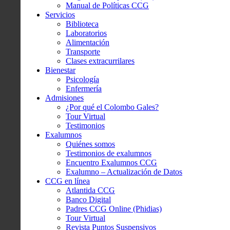
Manual de Políticas CCG
Servicios
Biblioteca
Laboratorios
Alimentación
Transporte
Clases extracurrilares
Bienestar
Psicología
Enfermería
Admisiones
¿Por qué el Colombo Gales?
Tour Virtual
Testimonios
Exalumnos
Quiénes somos
Testimonios de exalumnos
Encuentro Exalumnos CCG
Exalumno – Actualización de Datos
CCG en línea
Atlantida CCG
Banco Digital
Padres CCG Online (Phidias)
Tour Virtual
Revista Puntos Suspensivos