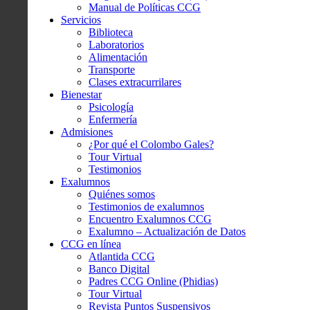
Manual de Políticas CCG
Servicios
Biblioteca
Laboratorios
Alimentación
Transporte
Clases extracurrilares
Bienestar
Psicología
Enfermería
Admisiones
¿Por qué el Colombo Gales?
Tour Virtual
Testimonios
Exalumnos
Quiénes somos
Testimonios de exalumnos
Encuentro Exalumnos CCG
Exalumno – Actualización de Datos
CCG en línea
Atlantida CCG
Banco Digital
Padres CCG Online (Phidias)
Tour Virtual
Revista Puntos Suspensivos