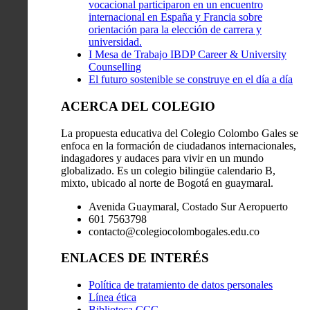
vocacional participaron en un encuentro
internacional en España y Francia sobre
orientación para la elección de carrera y
universidad.
I Mesa de Trabajo IBDP Career & University
Counselling
El futuro sostenible se construye en el día a día
ACERCA DEL COLEGIO
La propuesta educativa del Colegio Colombo Gales se
enfoca en la formación de ciudadanos internacionales,
indagadores y audaces para vivir en un mundo
globalizado. Es un colegio bilingüe calendario B,
mixto, ubicado al norte de Bogotá en guaymaral.
Avenida Guaymaral, Costado Sur Aeropuerto
601 7563798
contacto@colegiocolombogales.edu.co
ENLACES DE INTERÉS
Política de tratamiento de datos personales
Línea ética
Biblioteca CCG