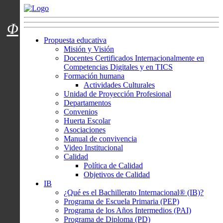
Menú usuarios
Φ
Propuesta educativa
Misión y Visión
Docentes Certificados Internacionalmente en
Competencias Digitales y en TICS
Formación humana
Actividades Culturales
Unidad de Proyección Profesional
Departamentos
Convenios
Huerta Escolar
Asociaciones
Manual de convivencia
Video Institucional
Calidad
Política de Calidad
Objetivos de Calidad
IB
¿Qué es el Bachillerato Internacional® (IB)?
Programa de Escuela Primaria (PEP)
Programa de los Años Intermedios (PAI)
Programa de Diploma (PD)