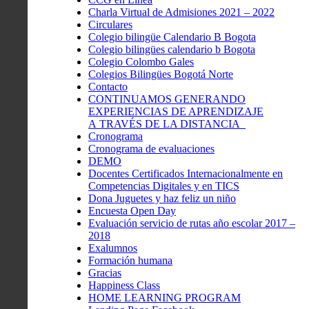
Charla Virtual de Admisiones 2021 – 2022
Circulares
Colegio bilingüe Calendario B Bogota
Colegio bilingües calendario b Bogota
Colegio Colombo Gales
Colegios Bilingües Bogotá Norte
Contacto
CONTINUAMOS GENERANDO
EXPERIENCIAS DE APRENDIZAJE
A TRAVÉS DE LA DISTANCIA
Cronograma
Cronograma de evaluaciones
DEMO
Docentes Certificados Internacionalmente en
Competencias Digitales y en TICS
Dona Juguetes y haz feliz un niño
Encuesta Open Day
Evaluación servicio de rutas año escolar 2017 –
2018
Exalumnos
Formación humana
Gracias
Happiness Class
HOME LEARNING PROGRAM