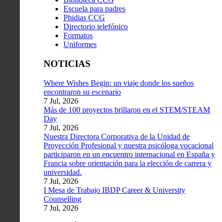
Escuela para padres
Phidias CCG
Directorio telefónico
Formatos
Uniformes
NOTICIAS
Where Wishes Begin: un viaje donde los sueños
encontraron su escenario
7 Jul, 2026
Más de 100 proyectos brillaron en el STEM/STEAM
Day
7 Jul, 2026
Nuestra Directora Corporativa de la Unidad de
Proyección Profesional y nuestra psicóloga vocacional
participaron en un encuentro internacional en España y
Francia sobre orientación para la elección de carrera y
universidad.
7 Jul, 2026
I Mesa de Trabajo IBDP Career & University
Counselling
7 Jul, 2026