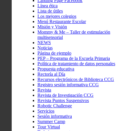
Landing Page Facebook
Línea ética
Lista de útiles
Los mejores colegios
Menú Restaurante Escolar
Misión y Visión
Mommy & Me – Taller de estimulación
multisensorial
NEWS
Noticias
Página de ejemplo
PEP – Programa de la Escuela Primaria
Política de tratamiento de datos personales
Propuesta educativa
Rectoría al Día
Recursos electrónicos de Biblioteca CCG
Registro sesión informativa CCG
Revista
Revista de Investigación CCG
Revista Puntos Suspensivos
Robotic Challenge
Servicios
Sesión informativa
Summer Camp
Tour Virtual