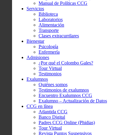
Manual de Políticas CCG
Servicios
Biblioteca
Laboratorios
Alimentación
Transporte
Clases extracurrilares
Bienestar
Psicología
Enfermería
Admisiones
¿Por qué el Colombo Gales?
Tour Virtual
Testimonios
Exalumnos
Quiénes somos
Testimonios de exalumnos
Encuentro Exalumnos CCG
Exalumno – Actualización de Datos
CCG en línea
Atlantida CCG
Banco Digital
Padres CCG Online (Phidias)
Tour Virtual
Revista Puntos Suspensivos