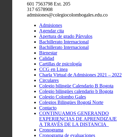
601 7563798 Ext. 205
317 6578908
admisiones@colegiocolombogales.edu.co
Admisiones
Agendar cita
Apertura de grado Párvulos
Bachillerato Internacional
Bachillerato Internacional
Bienestar
Calidad
Cartillas de psicología
CCG en Linea
Charla Virtual de Admisiones 2021 – 2022
Circulares
Colegio bilingüe Calendario B Bogota
Colegio bilingües calendario b Bogota
Colegio Colombo Gales
Colegios Bilingües Bogotá Norte
Contacto
CONTINUAMOS GENERANDO
EXPERIENCIAS DE APRENDIZAJE
A TRAVÉS DE LA DISTANCIA
Cronograma
Cronograma de evaluaciones