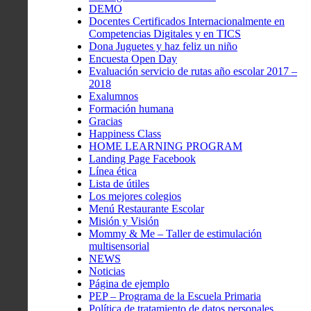
DEMO
Docentes Certificados Internacionalmente en
Competencias Digitales y en TICS
Dona Juguetes y haz feliz un niño
Encuesta Open Day
Evaluación servicio de rutas año escolar 2017 –
2018
Exalumnos
Formación humana
Gracias
Happiness Class
HOME LEARNING PROGRAM
Landing Page Facebook
Línea ética
Lista de útiles
Los mejores colegios
Menú Restaurante Escolar
Misión y Visión
Mommy & Me – Taller de estimulación
multisensorial
NEWS
Noticias
Página de ejemplo
PEP – Programa de la Escuela Primaria
Política de tratamiento de datos personales