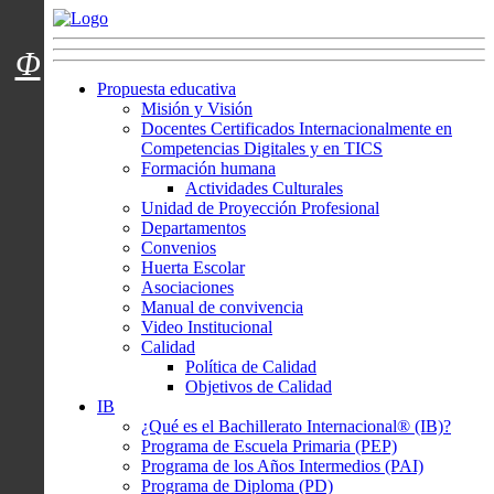
Menú usuarios
Φ
Propuesta educativa
Misión y Visión
Docentes Certificados Internacionalmente en
Competencias Digitales y en TICS
Formación humana
Actividades Culturales
Unidad de Proyección Profesional
Departamentos
Convenios
Huerta Escolar
Asociaciones
Manual de convivencia
Video Institucional
Calidad
Política de Calidad
Objetivos de Calidad
IB
¿Qué es el Bachillerato Internacional® (IB)?
Programa de Escuela Primaria (PEP)
Programa de los Años Intermedios (PAI)
Programa de Diploma (PD)