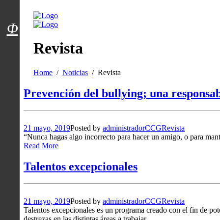
Menú usuarios
Φ
Revista
Home
Noticias
Revista
Prevención del bullying; una responsab
21 mayo, 2019
Posted by
administradorCCG
Revista
“Nunca hagas algo incorrecto para hacer un amigo, o para man
Read More
Talentos excepcionales
21 mayo, 2019
Posted by
administradorCCG
Revista
Talentos excepcionales es un programa creado con el fin de pote
destrezas en las distintas áreas a trabajar.