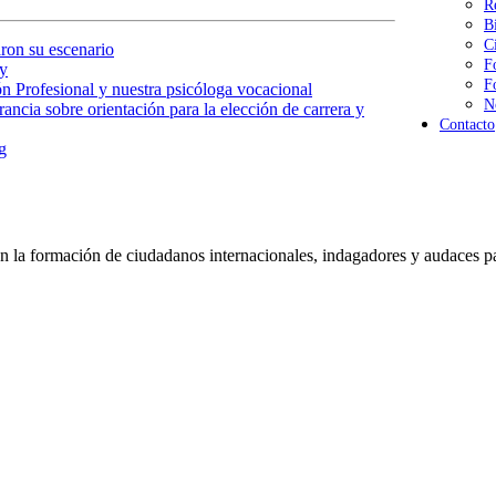
R
B
C
ron su escenario
F
y
F
n Profesional y nuestra psicóloga vocacional
N
ancia sobre orientación para la elección de carrera y
Contacto
g
 la formación de ciudadanos internacionales, indagadores y audaces pa