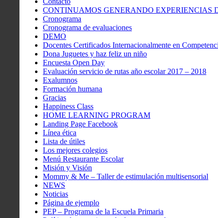
Contacto
CONTINUAMOS GENERANDO EXPERIENCIAS DE
Cronograma
Cronograma de evaluaciones
DEMO
Docentes Certificados Internacionalmente en Competenci
Dona Juguetes y haz feliz un niño
Encuesta Open Day
Evaluación servicio de rutas año escolar 2017 – 2018
Exalumnos
Formación humana
Gracias
Happiness Class
HOME LEARNING PROGRAM
Landing Page Facebook
Línea ética
Lista de útiles
Los mejores colegios
Menú Restaurante Escolar
Misión y Visión
Mommy & Me – Taller de estimulación multisensorial
NEWS
Noticias
Página de ejemplo
PEP – Programa de la Escuela Primaria