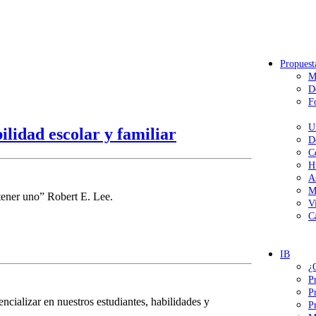
Propuest
M
D
F
U
ilidad escolar y familiar
D
C
H
A
M
tener uno” Robert E. Lee.
V
C
IB
¿
P
P
ncializar en nuestros estudiantes, habilidades y
P