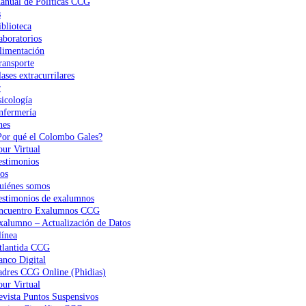
anual de Políticas CCG
s
iblioteca
aboratorios
limentación
ransporte
ases extracurrilares
r
sicología
nfermería
nes
Por qué el Colombo Gales?
our Virtual
estimonios
os
uiénes somos
estimonios de exalumnos
ncuentro Exalumnos CCG
xalumno – Actualización de Datos
ínea
tlantida CCG
anco Digital
adres CCG Online (Phidias)
our Virtual
evista Puntos Suspensivos