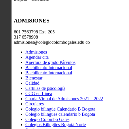
ADMISIONES
601 7563798 Ext. 205
317 6578908
admisiones@colegiocolombogales.edu.co
Admisiones
Agendar cita
Apertura de grado Párvulos
Bachillerato Internacional
Bachillerato Internacional
Bienestar
Calidad
Cartillas de psicología
CCG en Linea
Charla Virtual de Admisiones 2021 – 2022
Circulares
Colegio bilingüe Calendario B Bogota
Colegio bilingües calendario b Bogota
Colegio Colombo Gales
Colegios Bilingües Bogotá Norte