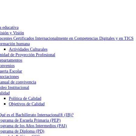
a educativa
isión y Visión
ocentes Certificados Internacionalmente en Competencias Digitales y en TICS
ormación humana
Actividades Culturales
nidad de Proyección Profesional
epartamentos
onvenios
uerta Escolar
sociaciones
anual de convivencia
ideo Institucional
alidad
Política de Calidad
Objetivos de Calidad
Qué es el Bachillerato Internacional® (IB)?
rograma de Escuela Primaria (PEP)
rograma de los Años Intermedios (PAI)
rograma de Diploma (PD)