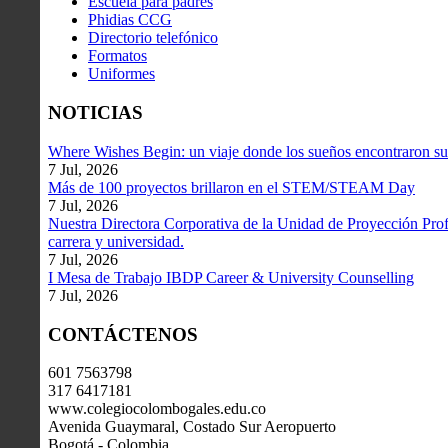
Escuela para padres
Phidias CCG
Directorio telefónico
Formatos
Uniformes
NOTICIAS
Where Wishes Begin: un viaje donde los sueños encontraron su
7 Jul, 2026
Más de 100 proyectos brillaron en el STEM/STEAM Day
7 Jul, 2026
Nuestra Directora Corporativa de la Unidad de Proyección Profe
carrera y universidad.
7 Jul, 2026
I Mesa de Trabajo IBDP Career & University Counselling
7 Jul, 2026
CONTÁCTENOS
601 7563798
317 6417181
www.colegiocolombogales.edu.co
Avenida Guaymaral, Costado Sur Aeropuerto
Bogotá - Colombia