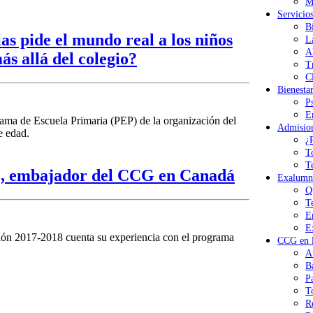
M
Servicio
B
s pide el mundo real a los niños
L
A
ás allá del colegio?
T
Cl
Bienesta
P
E
rama de Escuela Primaria (PEP) de la organización del
Admisio
e edad.
¿
T
T
o, embajador del CCG en Canadá
Exalumn
Q
T
E
E
ión 2017-2018 cuenta su experiencia con el programa
CCG en l
A
B
P
T
R