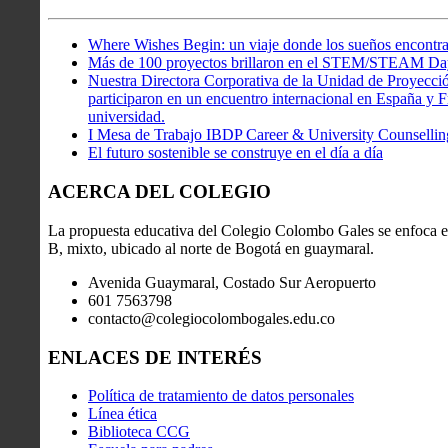
Where Wishes Begin: un viaje donde los sueños encontra
Más de 100 proyectos brillaron en el STEM/STEAM Da
Nuestra Directora Corporativa de la Unidad de Proyecció
participaron en un encuentro internacional en España y Fr
universidad.
I Mesa de Trabajo IBDP Career & University Counsellin
El futuro sostenible se construye en el día a día
ACERCA DEL COLEGIO
La propuesta educativa del Colegio Colombo Gales se enfoca en
B, mixto, ubicado al norte de Bogotá en guaymaral.
Avenida Guaymaral, Costado Sur Aeropuerto
601 7563798
contacto@colegiocolombogales.edu.co
ENLACES DE INTERÉS
Política de tratamiento de datos personales
Línea ética
Biblioteca CCG