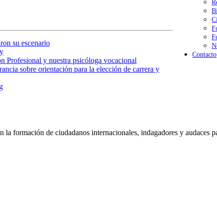
R
B
C
F
F
ron su escenario
N
y
Contacto
n Profesional y nuestra psicóloga vocacional
ancia sobre orientación para la elección de carrera y
g
 la formación de ciudadanos internacionales, indagadores y audaces pa