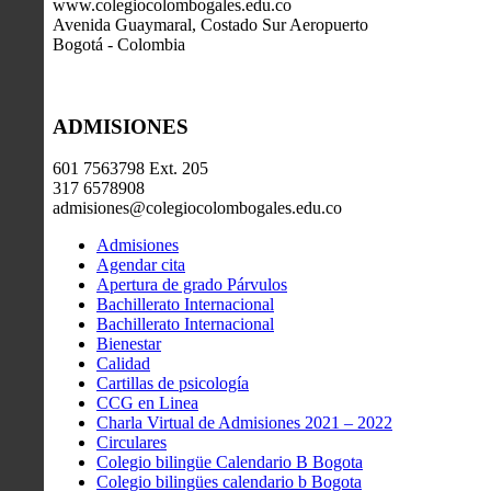
www.colegiocolombogales.edu.co
Avenida Guaymaral, Costado Sur Aeropuerto
Bogotá - Colombia
ADMISIONES
601 7563798 Ext. 205
317 6578908
admisiones@colegiocolombogales.edu.co
Admisiones
Agendar cita
Apertura de grado Párvulos
Bachillerato Internacional
Bachillerato Internacional
Bienestar
Calidad
Cartillas de psicología
CCG en Linea
Charla Virtual de Admisiones 2021 – 2022
Circulares
Colegio bilingüe Calendario B Bogota
Colegio bilingües calendario b Bogota