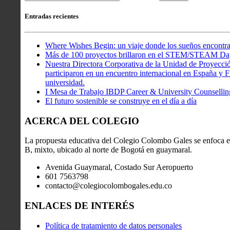
Entradas recientes
Where Wishes Begin: un viaje donde los sueños encontra
Más de 100 proyectos brillaron en el STEM/STEAM Da
Nuestra Directora Corporativa de la Unidad de Proyecció
participaron en un encuentro internacional en España y Fr
universidad.
I Mesa de Trabajo IBDP Career & University Counsellin
El futuro sostenible se construye en el día a día
ACERCA DEL COLEGIO
La propuesta educativa del Colegio Colombo Gales se enfoca en
B, mixto, ubicado al norte de Bogotá en guaymaral.
Avenida Guaymaral, Costado Sur Aeropuerto
601 7563798
contacto@colegiocolombogales.edu.co
ENLACES DE INTERÉS
Política de tratamiento de datos personales