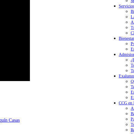
M
Servicio
B
L
A
T
Cl
Bienesta
P
E
Admisio
¿
T
T
Exalumn
Q
T
E
E
CCG en l
A
B
P
quín Casas
T
R