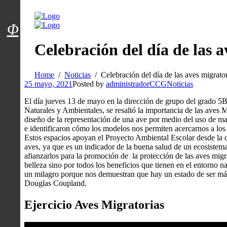
Menú usuarios
Φ
Celebración del día de las 
Home
Noticias
Celebración del día de las aves migrato
25 mayo, 2021
Posted by
administradorCCG
Noticias
El día jueves 13 de mayo en la dirección de grupo del grado 5B
Naturales y Ambientales, se resaltó la importancia de las aves M
diseño de la representación de una ave por medio del uso de mate
e identificaron cómo los modelos nos permiten acercarnos a los 
Estos espacios apoyan el Proyecto Ambiental Escolar desde la co
aves, ya que es un indicador de la buena salud de un ecosistema
afianzarlos para la promoción de la protección de las aves migra
belleza sino por todos los beneficios que tienen en el entorno n
un milagro porque nos demuestran que hay un estado de ser má
Douglas Coupland.
Ejercicio Aves Migratorias