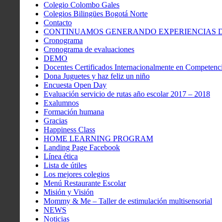
Colegio Colombo Gales
Colegios Bilingües Bogotá Norte
Contacto
CONTINUAMOS GENERANDO EXPERIENCIAS DE
Cronograma
Cronograma de evaluaciones
DEMO
Docentes Certificados Internacionalmente en Competenci
Dona Juguetes y haz feliz un niño
Encuesta Open Day
Evaluación servicio de rutas año escolar 2017 – 2018
Exalumnos
Formación humana
Gracias
Happiness Class
HOME LEARNING PROGRAM
Landing Page Facebook
Línea ética
Lista de útiles
Los mejores colegios
Menú Restaurante Escolar
Misión y Visión
Mommy & Me – Taller de estimulación multisensorial
NEWS
Noticias