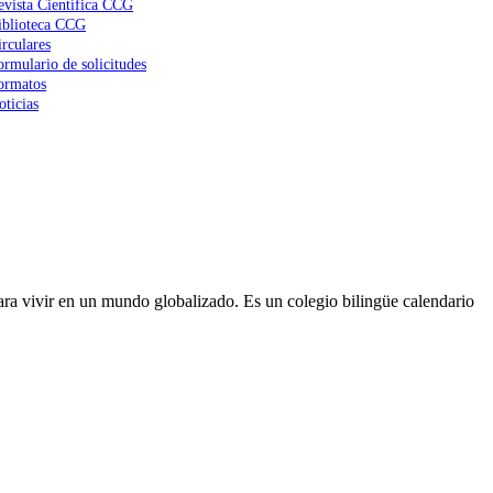
evista Científica CCG
iblioteca CCG
irculares
ormulario de solicitudes
ormatos
oticias
ra vivir en un mundo globalizado. Es un colegio bilingüe calendario