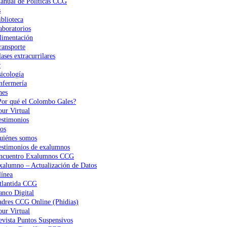
anual de Políticas CCG
s
iblioteca
aboratorios
limentación
ransporte
ases extracurrilares
r
sicología
nfermería
nes
Por qué el Colombo Gales?
our Virtual
estimonios
os
uiénes somos
estimonios de exalumnos
ncuentro Exalumnos CCG
xalumno – Actualización de Datos
ínea
tlantida CCG
anco Digital
adres CCG Online (Phidias)
our Virtual
evista Puntos Suspensivos