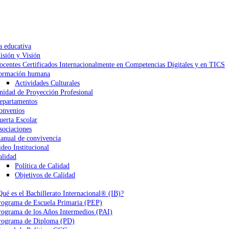
a educativa
isión y Visión
ocentes Certificados Internacionalmente en Competencias Digitales y en TICS
ormación humana
Actividades Culturales
nidad de Proyección Profesional
epartamentos
onvenios
uerta Escolar
sociaciones
anual de convivencia
ideo Institucional
alidad
Política de Calidad
Objetivos de Calidad
Qué es el Bachillerato Internacional® (IB)?
rograma de Escuela Primaria (PEP)
rograma de los Años Intermedios (PAI)
rograma de Diploma (PD)