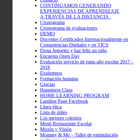
CONTINUAMOS GENERANDO
EXPERIENCIAS DE APRENDIZAJE
A TRAVÉS DE LA DISTANCIA
Cronograma
Cronograma de evaluaciones
DEMO
Docentes Certificados Internacionalmente en
Competencias Digitales y en TICS
Dona Juguetes y haz feliz un niño
Encuesta Open Day
Evaluación servicio de rutas año escolar 2017 –
2018
Exalumnos
Formación humana
Gracias
Happiness Class
HOME LEARNING PROGRAM
Landing Page Facebook
Línea ética
Lista de útiles
Los mejores colegios
Menú Restaurante Escolar
Misión y Visión
Mommy & Me – Taller de estimulación