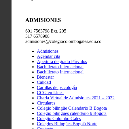
ADMISIONES
601 7563798 Ext. 205
317 6578908
admisiones@colegiocolombogales.edu.co
Admisiones
Agendar cita
Apertura de grado Párvulos
Bachillerato Internacional
Bachillerato Internacional
Bienestar
Calidad
Cartillas de psicología
CCG en Linea
Charla Virtual de Admisiones 2021 – 2022
Circulares
Colegio bilingüe Calendario B Bogota
Colegio bilingües calendario b Bogota
Colegio Colombo Gales
Colegios Bilingües Bogotá Norte
Contacto