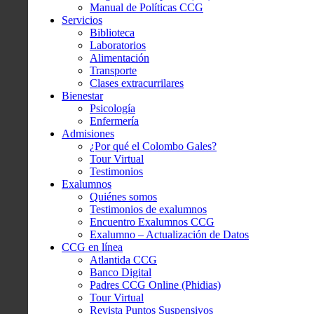
Manual de Políticas CCG
Servicios
Biblioteca
Laboratorios
Alimentación
Transporte
Clases extracurrilares
Bienestar
Psicología
Enfermería
Admisiones
¿Por qué el Colombo Gales?
Tour Virtual
Testimonios
Exalumnos
Quiénes somos
Testimonios de exalumnos
Encuentro Exalumnos CCG
Exalumno – Actualización de Datos
CCG en línea
Atlantida CCG
Banco Digital
Padres CCG Online (Phidias)
Tour Virtual
Revista Puntos Suspensivos