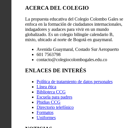
ACERCA DEL COLEGIO
La propuesta educativa del Colegio Colombo Gales se
enfoca en la formación de ciudadanos internacionales,
indagadores y audaces para vivir en un mundo
globalizado. Es un colegio bilingüe calendario B,
mixto, ubicado al norte de Bogotá en guaymaral.
Avenida Guaymaral, Costado Sur Aeropuerto
601 7563798
contacto@colegiocolombogales.edu.co
ENLACES DE INTERÉS
Política de tratamiento de datos personales
Línea ética
Biblioteca CCG
Escuela para padres
Phidias CCG
Directorio telefónico
Formatos
Uniformes