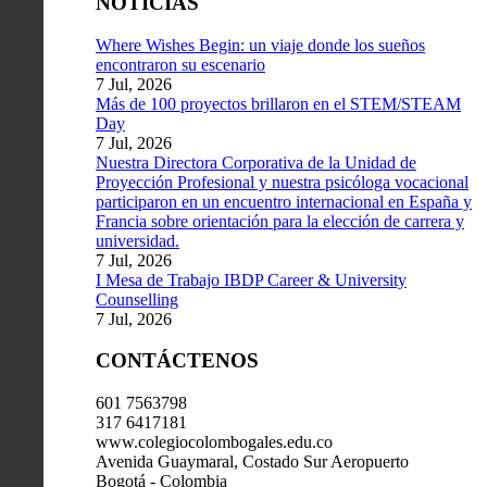
NOTICIAS
Where Wishes Begin: un viaje donde los sueños
encontraron su escenario
7 Jul, 2026
Más de 100 proyectos brillaron en el STEM/STEAM
Day
7 Jul, 2026
Nuestra Directora Corporativa de la Unidad de
Proyección Profesional y nuestra psicóloga vocacional
participaron en un encuentro internacional en España y
Francia sobre orientación para la elección de carrera y
universidad.
7 Jul, 2026
I Mesa de Trabajo IBDP Career & University
Counselling
7 Jul, 2026
CONTÁCTENOS
601 7563798
317 6417181
www.colegiocolombogales.edu.co
Avenida Guaymaral, Costado Sur Aeropuerto
Bogotá - Colombia