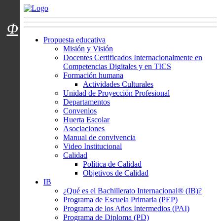
Menú usuarios
Φ
Propuesta educativa
Misión y Visión
Docentes Certificados Internacionalmente en
Competencias Digitales y en TICS
Formación humana
Actividades Culturales
Unidad de Proyección Profesional
Departamentos
Convenios
Huerta Escolar
Asociaciones
Manual de convivencia
Video Institucional
Calidad
Política de Calidad
Objetivos de Calidad
IB
¿Qué es el Bachillerato Internacional® (IB)?
Programa de Escuela Primaria (PEP)
Programa de los Años Intermedios (PAI)
Programa de Diploma (PD)