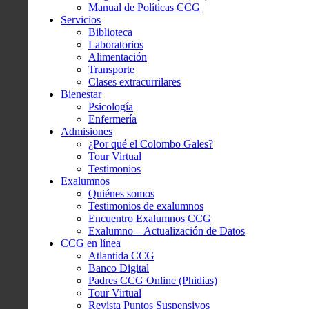
Manual de Políticas CCG
Servicios
Biblioteca
Laboratorios
Alimentación
Transporte
Clases extracurrilares
Bienestar
Psicología
Enfermería
Admisiones
¿Por qué el Colombo Gales?
Tour Virtual
Testimonios
Exalumnos
Quiénes somos
Testimonios de exalumnos
Encuentro Exalumnos CCG
Exalumno – Actualización de Datos
CCG en línea
Atlantida CCG
Banco Digital
Padres CCG Online (Phidias)
Tour Virtual
Revista Puntos Suspensivos