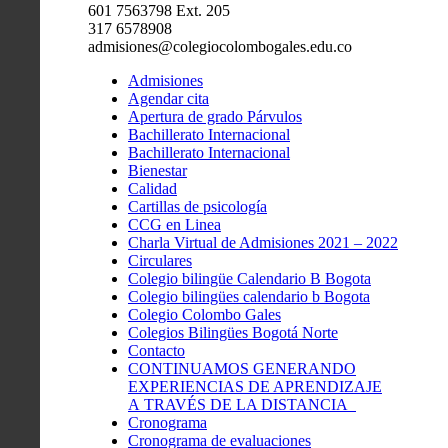
601 7563798 Ext. 205
317 6578908
admisiones@colegiocolombogales.edu.co
Admisiones
Agendar cita
Apertura de grado Párvulos
Bachillerato Internacional
Bachillerato Internacional
Bienestar
Calidad
Cartillas de psicología
CCG en Linea
Charla Virtual de Admisiones 2021 – 2022
Circulares
Colegio bilingüe Calendario B Bogota
Colegio bilingües calendario b Bogota
Colegio Colombo Gales
Colegios Bilingües Bogotá Norte
Contacto
CONTINUAMOS GENERANDO
EXPERIENCIAS DE APRENDIZAJE
A TRAVÉS DE LA DISTANCIA
Cronograma
Cronograma de evaluaciones