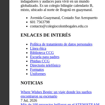
indagadores y audaces para vivir en un mundo
globalizado. Es un colegio bilingüe calendario B,
mixto, ubicado al norte de Bogotá en guaymaral.
Avenida Guaymaral, Costado Sur Aeropuerto
601 7563798
contacto@colegiocolombogales.edu.co
ENLACES DE INTERÉS
Política de tratamiento de datos personales
Línea ética
Biblioteca CCG
Escuela para padres
Phidias CCG
Directorio telefónico
Formatos
Uniformes
NOTICIAS
Where Wishes Begin: un viaje donde los sueños
encontraron su escenario
7 Jul, 2026
Más de 100 proyectos brillaron en el STEM/STEAM