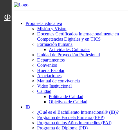
Menú usuarios
Φ
Propuesta educativa
Misión y Visión
Docentes Certificados Internacionalmente en
Competencias Digitales y en TICS
Formación humana
Actividades Culturales
Unidad de Proyección Profesional
Departamentos
Convenios
Huerta Escolar
Asociaciones
Manual de convivencia
Video Institucional
Calidad
Política de Calidad
Objetivos de Calidad
IB
¿Qué es el Bachillerato Internacional® (IB)?
Programa de Escuela Primaria (PEP)
Programa de los Años Intermedios (PAI)
Programa de Diploma (PD)