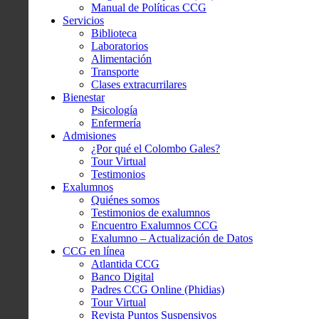
Manual de Políticas CCG
Servicios
Biblioteca
Laboratorios
Alimentación
Transporte
Clases extracurrilares
Bienestar
Psicología
Enfermería
Admisiones
¿Por qué el Colombo Gales?
Tour Virtual
Testimonios
Exalumnos
Quiénes somos
Testimonios de exalumnos
Encuentro Exalumnos CCG
Exalumno – Actualización de Datos
CCG en línea
Atlantida CCG
Banco Digital
Padres CCG Online (Phidias)
Tour Virtual
Revista Puntos Suspensivos