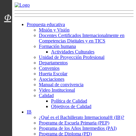
Menú usuarios
Φ
Propuesta educativa
Misión y Visión
Docentes Certificados Internacionalmente en
Competencias Digitales y en TICS
Formación humana
Actividades Culturales
Unidad de Proyección Profesional
Departamentos
Convenios
Huerta Escolar
Asociaciones
Manual de convivencia
Video Institucional
Calidad
Política de Calidad
Objetivos de Calidad
IB
¿Qué es el Bachillerato Internacional® (IB)?
Programa de Escuela Primaria (PEP)
Programa de los Años Intermedios (PAI)
Programa de Diploma (PD)