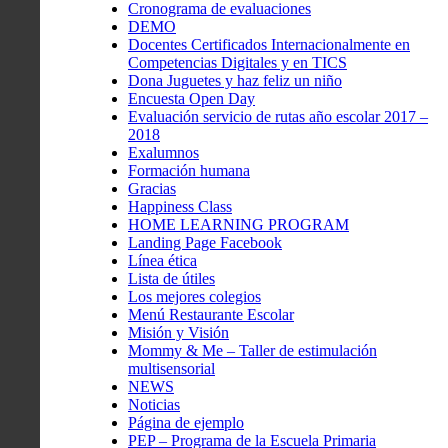
Cronograma de evaluaciones
DEMO
Docentes Certificados Internacionalmente en
Competencias Digitales y en TICS
Dona Juguetes y haz feliz un niño
Encuesta Open Day
Evaluación servicio de rutas año escolar 2017 –
2018
Exalumnos
Formación humana
Gracias
Happiness Class
HOME LEARNING PROGRAM
Landing Page Facebook
Línea ética
Lista de útiles
Los mejores colegios
Menú Restaurante Escolar
Misión y Visión
Mommy & Me – Taller de estimulación
multisensorial
NEWS
Noticias
Página de ejemplo
PEP – Programa de la Escuela Primaria