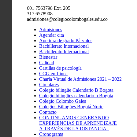
601 7563798 Ext. 205
317 6578908
admisiones@colegiocolombogales.edu.co
Admisiones
Agendar cita
Apertura de grado Párvulos
Bachillerato Internacional
Bachillerato Internacional
Bienestar
Calidad
Cartillas de psicología
CCG en Linea
Charla Virtual de Admisiones 2021 – 2022
Circulares
Colegio bilingüe Calendario B Bogota
Colegio bilingües calendario b Bogota
Colegio Colombo Gales
Colegios Bilingües Bogotá Norte
Contacto
CONTINUAMOS GENERANDO
EXPERIENCIAS DE APRENDIZAJE
A TRAVÉS DE LA DISTANCIA
Cronograma