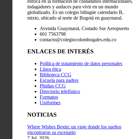
enfoca en la formación de ciudadanos internacionales,
indagadores y audaces para vivir en un mundo
globalizado. Es un colegio bilingüe calendario B,
mixto, ubicado al norte de Bogotá en guaymaral.
Avenida Guaymaral, Costado Sur Aeropuerto
601 7563798
contacto@colegiocolombogales.edu.co
ENLACES DE INTERÉS
Política de tratamiento de datos personales
Línea ética
Biblioteca CCG
Escuela para padres
Phidias CCG
Directorio telefónico
Formatos
Uniformes
NOTICIAS
Where Wishes Begin: un viaje donde los sueños
encontraron su escenario
7 Jul, 2026