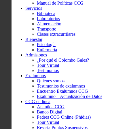
Manual de Políticas CCG
Servicios
Biblioteca
Laboratorios
Alimentación
Transporte
Clases extracurrilares
Bienestar
Psicología
Enfermería
Admisiones
¿Por qué el Colombo Gales?
Tour Virtual
Testimonios
Exalumnos
Quiénes somos
Testimonios de exalumnos
Encuentro Exalumnos CCG
Exalumno – Actualización de Datos
CCG en línea
Atlantida CCG
Banco Digital
Padres CCG Online (Phidias)
Tour Virtual
Revista Puntos Suspensivos