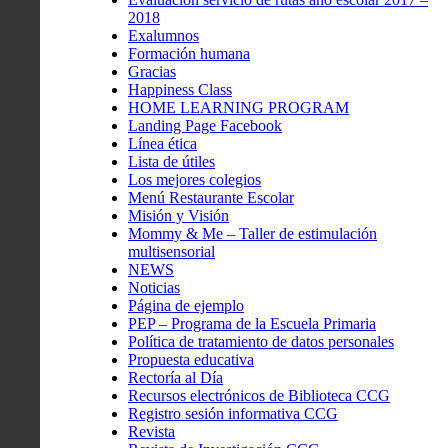
2018
Exalumnos
Formación humana
Gracias
Happiness Class
HOME LEARNING PROGRAM
Landing Page Facebook
Línea ética
Lista de útiles
Los mejores colegios
Menú Restaurante Escolar
Misión y Visión
Mommy & Me – Taller de estimulación
multisensorial
NEWS
Noticias
Página de ejemplo
PEP – Programa de la Escuela Primaria
Política de tratamiento de datos personales
Propuesta educativa
Rectoría al Día
Recursos electrónicos de Biblioteca CCG
Registro sesión informativa CCG
Revista