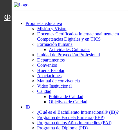
Menú usuarios
Φ
Propuesta educativa
Misión y Visión
Docentes Certificados Internacionalmente en
Competencias Digitales y en TICS
Formación humana
Actividades Culturales
Unidad de Proyección Profesional
Departamentos
Convenios
Huerta Escolar
Asociaciones
Manual de convivencia
Video Institucional
Calidad
Política de Calidad
Objetivos de Calidad
IB
¿Qué es el Bachillerato Internacional® (IB)?
Programa de Escuela Primaria (PEP)
Programa de los Años Intermedios (PAI)
Programa de Diploma (PD)