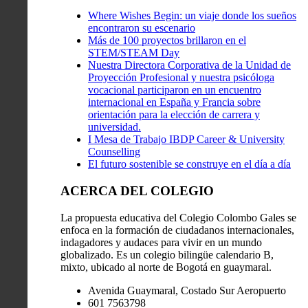
Where Wishes Begin: un viaje donde los sueños
encontraron su escenario
Más de 100 proyectos brillaron en el
STEM/STEAM Day
Nuestra Directora Corporativa de la Unidad de
Proyección Profesional y nuestra psicóloga
vocacional participaron en un encuentro
internacional en España y Francia sobre
orientación para la elección de carrera y
universidad.
I Mesa de Trabajo IBDP Career & University
Counselling
El futuro sostenible se construye en el día a día
ACERCA DEL COLEGIO
La propuesta educativa del Colegio Colombo Gales se
enfoca en la formación de ciudadanos internacionales,
indagadores y audaces para vivir en un mundo
globalizado. Es un colegio bilingüe calendario B,
mixto, ubicado al norte de Bogotá en guaymaral.
Avenida Guaymaral, Costado Sur Aeropuerto
601 7563798