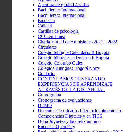
Apertura de grado Párvulos
Bachillerato Internacional
Bachillerato Internacional
Bienestar
Calidad
Cartillas de psicología
CCG en Linea
Charla Virtual de Admisiones 2021 – 2022
Circulares
Colegio bilingüe Calendario B Bogota
Colegio bilingües calendario b Bogota
Colegio Colombo Gales
Colegios Bilingües Bogotá Norte
Contacto
CONTINUAMOS GENERANDO
EXPERIENCIAS DE APRENDIZAJE
A TRAVÉS DE LA DISTANCIA
Cronograma
Cronograma de evaluaciones
DEMO
Docentes Certificados Internacionalmente en
Competencias Digitales y en TICS
Dona Juguetes y haz feliz un niño
Encuesta Open Day
Evaluación servicio de rutas año escolar 2017 –