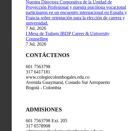
Nuestra Directora Corporativa de la Unidad de
Proyección Profesional y nuestra psicóloga vocacional
participaron en un encuentro internacional en España y
Francia sobre orientación para la elección de carrera y
universidad.
7 Jul, 2026
I Mesa de Trabajo IBDP Career & University
Counselling
7 Jul, 2026
CONTÁCTENOS
601 7563798
317 6417181
www.colegiocolombogales.edu.co
Avenida Guaymaral, Costado Sur Aeropuerto
Bogotá - Colombia
ADMISIONES
601 7563798 Ext. 205
317 6578908