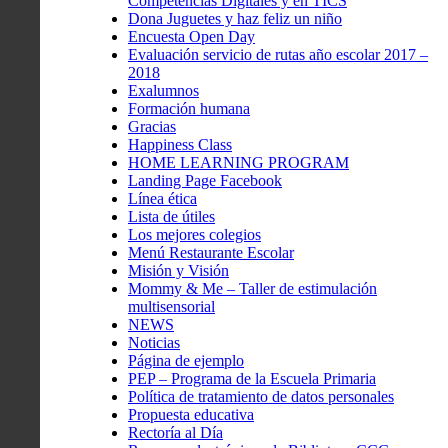
Competencias Digitales y en TICS
Dona Juguetes y haz feliz un niño
Encuesta Open Day
Evaluación servicio de rutas año escolar 2017 –
2018
Exalumnos
Formación humana
Gracias
Happiness Class
HOME LEARNING PROGRAM
Landing Page Facebook
Línea ética
Lista de útiles
Los mejores colegios
Menú Restaurante Escolar
Misión y Visión
Mommy & Me – Taller de estimulación
multisensorial
NEWS
Noticias
Página de ejemplo
PEP – Programa de la Escuela Primaria
Política de tratamiento de datos personales
Propuesta educativa
Rectoría al Día