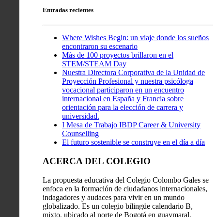
Entradas recientes
Where Wishes Begin: un viaje donde los sueños
encontraron su escenario
Más de 100 proyectos brillaron en el
STEM/STEAM Day
Nuestra Directora Corporativa de la Unidad de
Proyección Profesional y nuestra psicóloga
vocacional participaron en un encuentro
internacional en España y Francia sobre
orientación para la elección de carrera y
universidad.
I Mesa de Trabajo IBDP Career & University
Counselling
El futuro sostenible se construye en el día a día
ACERCA DEL COLEGIO
La propuesta educativa del Colegio Colombo Gales se
enfoca en la formación de ciudadanos internacionales,
indagadores y audaces para vivir en un mundo
globalizado. Es un colegio bilingüe calendario B,
mixto, ubicado al norte de Bogotá en guaymaral.