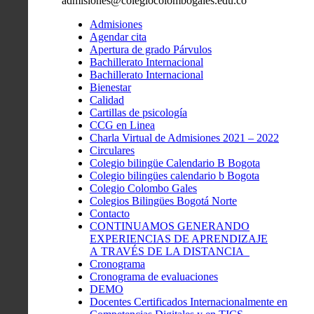
admisiones@colegiocolombogales.edu.co
Admisiones
Agendar cita
Apertura de grado Párvulos
Bachillerato Internacional
Bachillerato Internacional
Bienestar
Calidad
Cartillas de psicología
CCG en Linea
Charla Virtual de Admisiones 2021 – 2022
Circulares
Colegio bilingüe Calendario B Bogota
Colegio bilingües calendario b Bogota
Colegio Colombo Gales
Colegios Bilingües Bogotá Norte
Contacto
CONTINUAMOS GENERANDO
EXPERIENCIAS DE APRENDIZAJE
A TRAVÉS DE LA DISTANCIA
Cronograma
Cronograma de evaluaciones
DEMO
Docentes Certificados Internacionalmente en