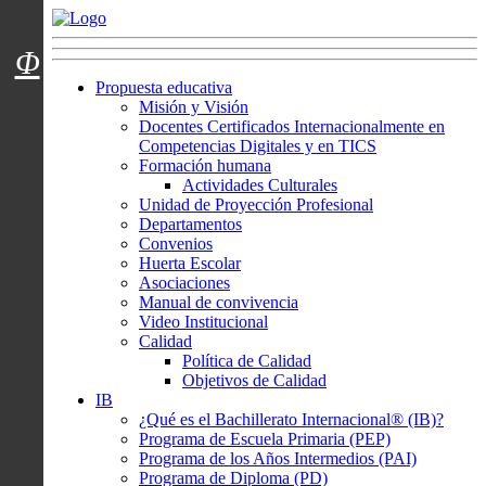
Menú usuarios
Φ
Propuesta educativa
Misión y Visión
Docentes Certificados Internacionalmente en
Competencias Digitales y en TICS
Formación humana
Actividades Culturales
Unidad de Proyección Profesional
Departamentos
Convenios
Huerta Escolar
Asociaciones
Manual de convivencia
Video Institucional
Calidad
Política de Calidad
Objetivos de Calidad
IB
¿Qué es el Bachillerato Internacional® (IB)?
Programa de Escuela Primaria (PEP)
Programa de los Años Intermedios (PAI)
Programa de Diploma (PD)