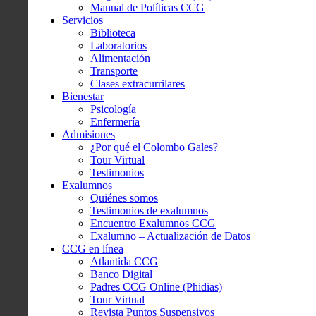
Manual de Políticas CCG
Servicios
Biblioteca
Laboratorios
Alimentación
Transporte
Clases extracurrilares
Bienestar
Psicología
Enfermería
Admisiones
¿Por qué el Colombo Gales?
Tour Virtual
Testimonios
Exalumnos
Quiénes somos
Testimonios de exalumnos
Encuentro Exalumnos CCG
Exalumno – Actualización de Datos
CCG en línea
Atlantida CCG
Banco Digital
Padres CCG Online (Phidias)
Tour Virtual
Revista Puntos Suspensivos