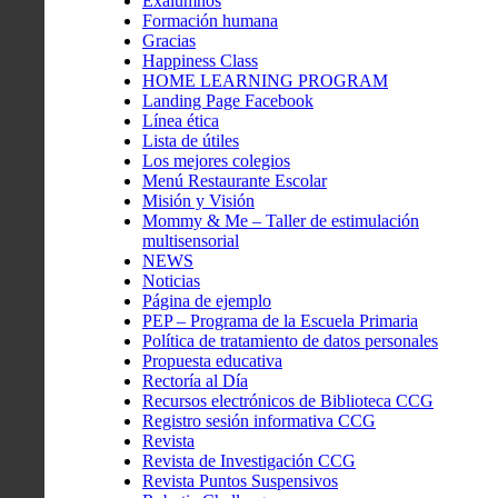
Exalumnos
Formación humana
Gracias
Happiness Class
HOME LEARNING PROGRAM
Landing Page Facebook
Línea ética
Lista de útiles
Los mejores colegios
Menú Restaurante Escolar
Misión y Visión
Mommy & Me – Taller de estimulación
multisensorial
NEWS
Noticias
Página de ejemplo
PEP – Programa de la Escuela Primaria
Política de tratamiento de datos personales
Propuesta educativa
Rectoría al Día
Recursos electrónicos de Biblioteca CCG
Registro sesión informativa CCG
Revista
Revista de Investigación CCG
Revista Puntos Suspensivos