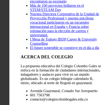
encontraron su escenario
Más de 100 proyectos brillaron en el
STEM/STEAM Day
Nuestra Directora Corporativa de la Unidad de
Proyección Profesional y nuestra psicóloga
vocacional participaron en un encuentro
internacional en España y Francia sobre
orientación para la elección de carrera y
universidad.
I Mesa de Trabajo IBDP Career & University
Counselling
El futuro sostenible se construye en el día a día
ACERCA DEL COLEGIO
La propuesta educativa del Colegio Colombo Gales se
enfoca en la formación de ciudadanos internacionales,
indagadores y audaces para vivir en un mundo
globalizado. Es un colegio bilingüe calendario B,
mixto, ubicado al norte de Bogotá en guaymaral.
Avenida Guaymaral, Costado Sur Aeropuerto
601 7563798
contacto@colegiocolombogales.edu.co