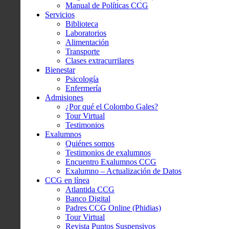
Manual de Políticas CCG
Servicios
Biblioteca
Laboratorios
Alimentación
Transporte
Clases extracurrilares
Bienestar
Psicología
Enfermería
Admisiones
¿Por qué el Colombo Gales?
Tour Virtual
Testimonios
Exalumnos
Quiénes somos
Testimonios de exalumnos
Encuentro Exalumnos CCG
Exalumno – Actualización de Datos
CCG en línea
Atlantida CCG
Banco Digital
Padres CCG Online (Phidias)
Tour Virtual
Revista Puntos Suspensivos