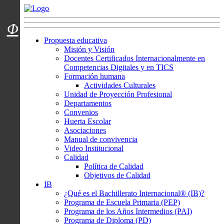
Menú usuarios
Φ
Propuesta educativa
Misión y Visión
Docentes Certificados Internacionalmente en
Competencias Digitales y en TICS
Formación humana
Actividades Culturales
Unidad de Proyección Profesional
Departamentos
Convenios
Huerta Escolar
Asociaciones
Manual de convivencia
Video Institucional
Calidad
Política de Calidad
Objetivos de Calidad
IB
¿Qué es el Bachillerato Internacional® (IB)?
Programa de Escuela Primaria (PEP)
Programa de los Años Intermedios (PAI)
Programa de Diploma (PD)