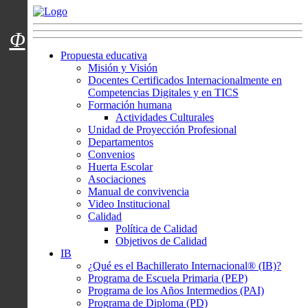
Menú usuarios
Φ
Propuesta educativa
Misión y Visión
Docentes Certificados Internacionalmente en
Competencias Digitales y en TICS
Formación humana
Actividades Culturales
Unidad de Proyección Profesional
Departamentos
Convenios
Huerta Escolar
Asociaciones
Manual de convivencia
Video Institucional
Calidad
Política de Calidad
Objetivos de Calidad
IB
¿Qué es el Bachillerato Internacional® (IB)?
Programa de Escuela Primaria (PEP)
Programa de los Años Intermedios (PAI)
Programa de Diploma (PD)