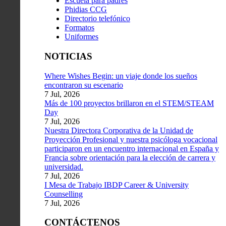
Escuela para padres
Phidias CCG
Directorio telefónico
Formatos
Uniformes
NOTICIAS
Where Wishes Begin: un viaje donde los sueños
encontraron su escenario
7 Jul, 2026
Más de 100 proyectos brillaron en el STEM/STEAM
Day
7 Jul, 2026
Nuestra Directora Corporativa de la Unidad de
Proyección Profesional y nuestra psicóloga vocacional
participaron en un encuentro internacional en España y
Francia sobre orientación para la elección de carrera y
universidad.
7 Jul, 2026
I Mesa de Trabajo IBDP Career & University
Counselling
7 Jul, 2026
CONTÁCTENOS