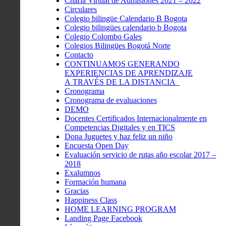
Charla Virtual de Admisiones 2021 – 2022
Circulares
Colegio bilingüe Calendario B Bogota
Colegio bilingües calendario b Bogota
Colegio Colombo Gales
Colegios Bilingües Bogotá Norte
Contacto
CONTINUAMOS GENERANDO
EXPERIENCIAS DE APRENDIZAJE
A TRAVÉS DE LA DISTANCIA
Cronograma
Cronograma de evaluaciones
DEMO
Docentes Certificados Internacionalmente en
Competencias Digitales y en TICS
Dona Juguetes y haz feliz un niño
Encuesta Open Day
Evaluación servicio de rutas año escolar 2017 –
2018
Exalumnos
Formación humana
Gracias
Happiness Class
HOME LEARNING PROGRAM
Landing Page Facebook