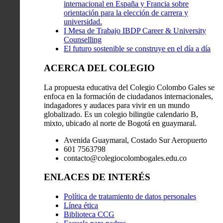
internacional en España y Francia sobre
orientación para la elección de carrera y
universidad.
I Mesa de Trabajo IBDP Career & University
Counselling
El futuro sostenible se construye en el día a día
ACERCA DEL COLEGIO
La propuesta educativa del Colegio Colombo Gales se
enfoca en la formación de ciudadanos internacionales,
indagadores y audaces para vivir en un mundo
globalizado. Es un colegio bilingüe calendario B,
mixto, ubicado al norte de Bogotá en guaymaral.
Avenida Guaymaral, Costado Sur Aeropuerto
601 7563798
contacto@colegiocolombogales.edu.co
ENLACES DE INTERÉS
Política de tratamiento de datos personales
Línea ética
Biblioteca CCG