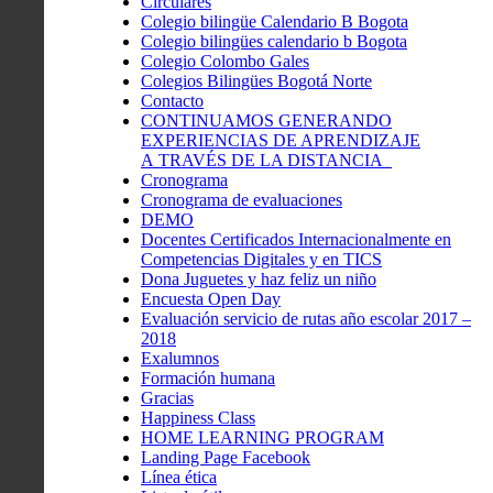
Circulares
Colegio bilingüe Calendario B Bogota
Colegio bilingües calendario b Bogota
Colegio Colombo Gales
Colegios Bilingües Bogotá Norte
Contacto
CONTINUAMOS GENERANDO
EXPERIENCIAS DE APRENDIZAJE
A TRAVÉS DE LA DISTANCIA
Cronograma
Cronograma de evaluaciones
DEMO
Docentes Certificados Internacionalmente en
Competencias Digitales y en TICS
Dona Juguetes y haz feliz un niño
Encuesta Open Day
Evaluación servicio de rutas año escolar 2017 –
2018
Exalumnos
Formación humana
Gracias
Happiness Class
HOME LEARNING PROGRAM
Landing Page Facebook
Línea ética