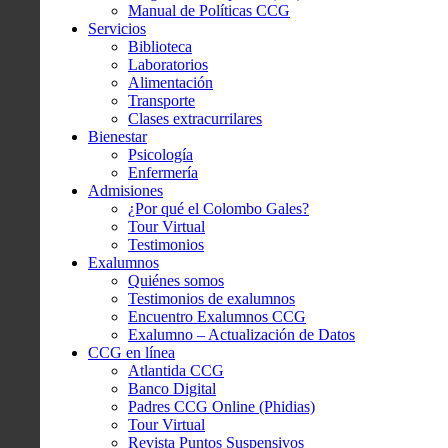
Manual de Políticas CCG
Servicios
Biblioteca
Laboratorios
Alimentación
Transporte
Clases extracurrilares
Bienestar
Psicología
Enfermería
Admisiones
¿Por qué el Colombo Gales?
Tour Virtual
Testimonios
Exalumnos
Quiénes somos
Testimonios de exalumnos
Encuentro Exalumnos CCG
Exalumno – Actualización de Datos
CCG en línea
Atlantida CCG
Banco Digital
Padres CCG Online (Phidias)
Tour Virtual
Revista Puntos Suspensivos