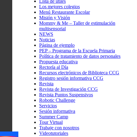
Lista de útiles
Los mejores colegios
Menú Restaurante Escolar
Misión y Visión
Mommy & Me – Taller de estimulación
multisensorial
NEWS
Noticias
Página de ejemplo
PEP – Programa de la Escuela Primaria
Política de tratamiento de datos personales
Propuesta educativa
Rectoría al Día
Recursos electrónicos de Biblioteca CCG
Registro sesión informativa CCG
Revista
Revista de Investigación CCG
Revista Puntos Suspensivos
Robotic Challenge
Servicios
Sesión informativa
Summer Camp
Tour Virtual
Trabaje con nosotros
Videotutoriales