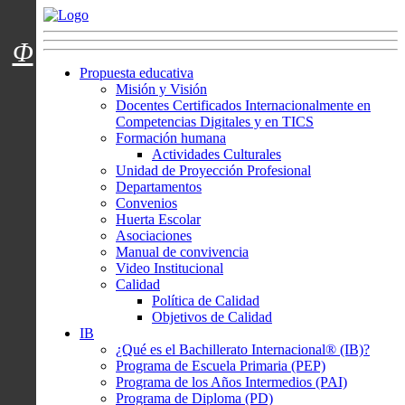
Menú usuarios
Φ
Propuesta educativa
Misión y Visión
Docentes Certificados Internacionalmente en
Competencias Digitales y en TICS
Formación humana
Actividades Culturales
Unidad de Proyección Profesional
Departamentos
Convenios
Huerta Escolar
Asociaciones
Manual de convivencia
Video Institucional
Calidad
Política de Calidad
Objetivos de Calidad
IB
¿Qué es el Bachillerato Internacional® (IB)?
Programa de Escuela Primaria (PEP)
Programa de los Años Intermedios (PAI)
Programa de Diploma (PD)