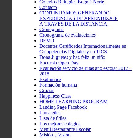
Colegios Bilingües Bogotá Norte
Contacto
CONTINUAMOS GENERANDO
EXPERIENCIAS DE APRENDIZAJE
A TRAVÉS DE LA DISTANCIA
Cronograma
Cronograma de evaluaciones
DEMO
Docentes Certificados Internacionalmente en
Competencias Digitales y en TICS
Dona Juguetes y haz feliz un niño
Encuesta Open Day
Evaluación servicio de rutas año escolar 2017 –
2018
Exalumnos
Formación humana
Gracias
Happiness Class
HOME LEARNING PROGRAM
Landing Page Facebook
Línea ética
Lista de útiles
Los mejores colegios
Menú Restaurante Escolar
Misión y Visión