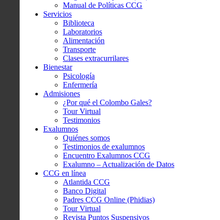
Manual de Políticas CCG
Servicios
Biblioteca
Laboratorios
Alimentación
Transporte
Clases extracurrilares
Bienestar
Psicología
Enfermería
Admisiones
¿Por qué el Colombo Gales?
Tour Virtual
Testimonios
Exalumnos
Quiénes somos
Testimonios de exalumnos
Encuentro Exalumnos CCG
Exalumno – Actualización de Datos
CCG en línea
Atlantida CCG
Banco Digital
Padres CCG Online (Phidias)
Tour Virtual
Revista Puntos Suspensivos