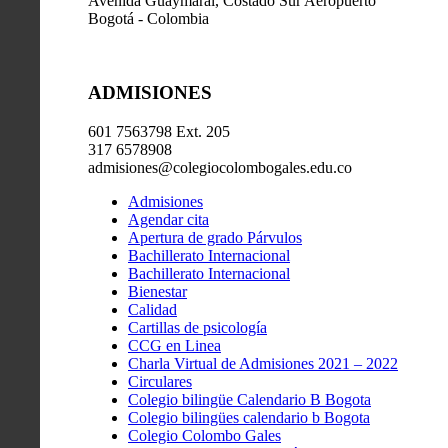
Avenida Guaymaral, Costado Sur Aeropuerto
Bogotá - Colombia
ADMISIONES
601 7563798 Ext. 205
317 6578908
admisiones@colegiocolombogales.edu.co
Admisiones
Agendar cita
Apertura de grado Párvulos
Bachillerato Internacional
Bachillerato Internacional
Bienestar
Calidad
Cartillas de psicología
CCG en Linea
Charla Virtual de Admisiones 2021 – 2022
Circulares
Colegio bilingüe Calendario B Bogota
Colegio bilingües calendario b Bogota
Colegio Colombo Gales