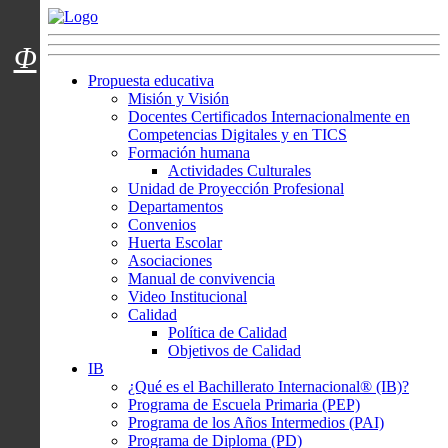
Menú usuarios
Φ
Propuesta educativa
Misión y Visión
Docentes Certificados Internacionalmente en
Competencias Digitales y en TICS
Formación humana
Actividades Culturales
Unidad de Proyección Profesional
Departamentos
Convenios
Huerta Escolar
Asociaciones
Manual de convivencia
Video Institucional
Calidad
Política de Calidad
Objetivos de Calidad
IB
¿Qué es el Bachillerato Internacional® (IB)?
Programa de Escuela Primaria (PEP)
Programa de los Años Intermedios (PAI)
Programa de Diploma (PD)