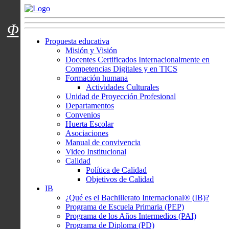
Menú usuarios
Φ
Propuesta educativa
Misión y Visión
Docentes Certificados Internacionalmente en
Competencias Digitales y en TICS
Formación humana
Actividades Culturales
Unidad de Proyección Profesional
Departamentos
Convenios
Huerta Escolar
Asociaciones
Manual de convivencia
Video Institucional
Calidad
Política de Calidad
Objetivos de Calidad
IB
¿Qué es el Bachillerato Internacional® (IB)?
Programa de Escuela Primaria (PEP)
Programa de los Años Intermedios (PAI)
Programa de Diploma (PD)