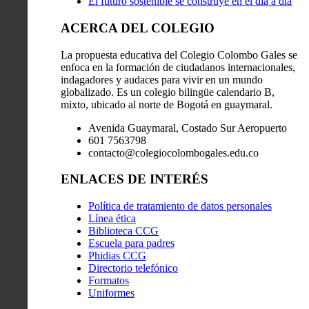
El futuro sostenible se construye en el día a día
ACERCA DEL COLEGIO
La propuesta educativa del Colegio Colombo Gales se
enfoca en la formación de ciudadanos internacionales,
indagadores y audaces para vivir en un mundo
globalizado. Es un colegio bilingüe calendario B,
mixto, ubicado al norte de Bogotá en guaymaral.
Avenida Guaymaral, Costado Sur Aeropuerto
601 7563798
contacto@colegiocolombogales.edu.co
ENLACES DE INTERÉS
Política de tratamiento de datos personales
Línea ética
Biblioteca CCG
Escuela para padres
Phidias CCG
Directorio telefónico
Formatos
Uniformes