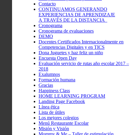
Contacto
CONTINUAMOS GENERANDO
EXPERIENCIAS DE APRENDIZAJE
A TRAVÉS DE LA DISTANCIA
Cronograma
Cronograma de evaluaciones
DEMO
Docentes Certificados Internacionalmente en
Competencias Digitales y en TICS
Dona Juguetes y haz feliz un niño
Encuesta Open Day
Evaluación servicio de rutas año escolar 2017 –
2018
Exalumnos
Formación humana
Gracias
Happiness Class
HOME LEARNING PROGRAM
Landing Page Facebook
Línea ética
Lista de útiles
Los mejores colegios
Menú Restaurante Escolar
Misión y Visión
Mommy & Me – Taller de estimulación