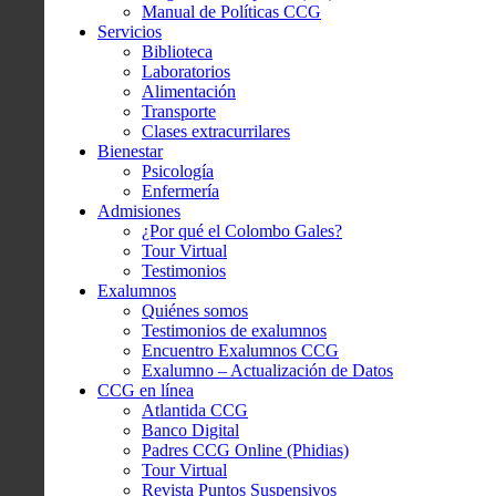
Manual de Políticas CCG
Servicios
Biblioteca
Laboratorios
Alimentación
Transporte
Clases extracurrilares
Bienestar
Psicología
Enfermería
Admisiones
¿Por qué el Colombo Gales?
Tour Virtual
Testimonios
Exalumnos
Quiénes somos
Testimonios de exalumnos
Encuentro Exalumnos CCG
Exalumno – Actualización de Datos
CCG en línea
Atlantida CCG
Banco Digital
Padres CCG Online (Phidias)
Tour Virtual
Revista Puntos Suspensivos