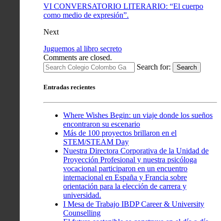
VI CONVERSATORIO LITERARIO: “El cuerpo
como medio de expresión”.
Next
Juguemos al libro secreto
Comments are closed.
Search for:
Search
Entradas recientes
Where Wishes Begin: un viaje donde los sueños
encontraron su escenario
Más de 100 proyectos brillaron en el
STEM/STEAM Day
Nuestra Directora Corporativa de la Unidad de
Proyección Profesional y nuestra psicóloga
vocacional participaron en un encuentro
internacional en España y Francia sobre
orientación para la elección de carrera y
universidad.
I Mesa de Trabajo IBDP Career & University
Counselling