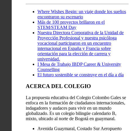
Where Wishes Begin: un viaje donde los sueños
encontraron su escenario
Más de 100 proyectos brillaron en el
STEM/STEAM Day
Nuestra Directora Corporativa de la Unidad de
Proyección Profesional y nuestra psicóloga
vocacional participaron en un encuentro
internacional en España y Francia sobre
orientación para la elección de carrera y
universidad.
I Mesa de Trabajo IBDP Career & University
Counselling
El futuro sostenible se construye en el día a día
ACERCA DEL COLEGIO
La propuesta educativa del Colegio Colombo Gales se
enfoca en la formación de ciudadanos internacionales,
indagadores y audaces para vivir en un mundo
globalizado. Es un colegio bilingüe calendario B,
mixto, ubicado al norte de Bogotá en guaymaral.
Avenida Guaymaral, Costado Sur Aeropuerto