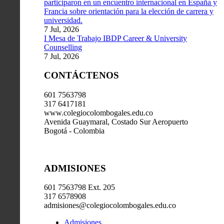
participaron en un encuentro internacional en España y
Francia sobre orientación para la elección de carrera y
universidad.
7 Jul, 2026
I Mesa de Trabajo IBDP Career & University
Counselling
7 Jul, 2026
CONTÁCTENOS
601 7563798
317 6417181
www.colegiocolombogales.edu.co
Avenida Guaymaral, Costado Sur Aeropuerto
Bogotá - Colombia
ADMISIONES
601 7563798 Ext. 205
317 6578908
admisiones@colegiocolombogales.edu.co
Admisiones