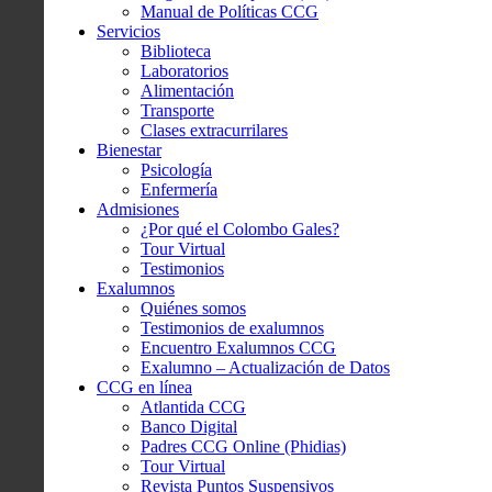
Manual de Políticas CCG
Servicios
Biblioteca
Laboratorios
Alimentación
Transporte
Clases extracurrilares
Bienestar
Psicología
Enfermería
Admisiones
¿Por qué el Colombo Gales?
Tour Virtual
Testimonios
Exalumnos
Quiénes somos
Testimonios de exalumnos
Encuentro Exalumnos CCG
Exalumno – Actualización de Datos
CCG en línea
Atlantida CCG
Banco Digital
Padres CCG Online (Phidias)
Tour Virtual
Revista Puntos Suspensivos