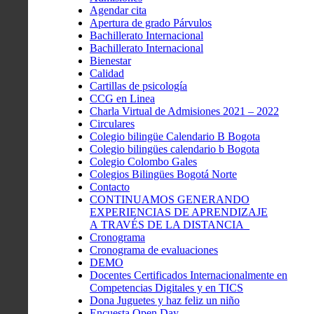
Agendar cita
Apertura de grado Párvulos
Bachillerato Internacional
Bachillerato Internacional
Bienestar
Calidad
Cartillas de psicología
CCG en Linea
Charla Virtual de Admisiones 2021 – 2022
Circulares
Colegio bilingüe Calendario B Bogota
Colegio bilingües calendario b Bogota
Colegio Colombo Gales
Colegios Bilingües Bogotá Norte
Contacto
CONTINUAMOS GENERANDO
EXPERIENCIAS DE APRENDIZAJE
A TRAVÉS DE LA DISTANCIA
Cronograma
Cronograma de evaluaciones
DEMO
Docentes Certificados Internacionalmente en
Competencias Digitales y en TICS
Dona Juguetes y haz feliz un niño
Encuesta Open Day