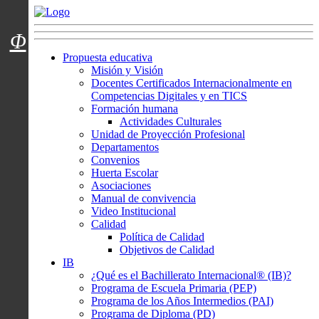
Menú usuarios
Φ
Propuesta educativa
Misión y Visión
Docentes Certificados Internacionalmente en
Competencias Digitales y en TICS
Formación humana
Actividades Culturales
Unidad de Proyección Profesional
Departamentos
Convenios
Huerta Escolar
Asociaciones
Manual de convivencia
Video Institucional
Calidad
Política de Calidad
Objetivos de Calidad
IB
¿Qué es el Bachillerato Internacional® (IB)?
Programa de Escuela Primaria (PEP)
Programa de los Años Intermedios (PAI)
Programa de Diploma (PD)