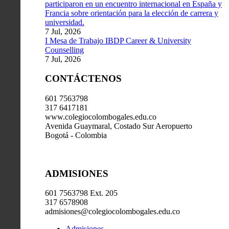
participaron en un encuentro internacional en España y
Francia sobre orientación para la elección de carrera y
universidad.
7 Jul, 2026
I Mesa de Trabajo IBDP Career & University
Counselling
7 Jul, 2026
CONTÁCTENOS
601 7563798
317 6417181
www.colegiocolombogales.edu.co
Avenida Guaymaral, Costado Sur Aeropuerto
Bogotá - Colombia
ADMISIONES
601 7563798 Ext. 205
317 6578908
admisiones@colegiocolombogales.edu.co
Admisiones