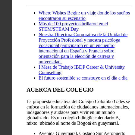
Where Wishes Begin: un viaje donde los sueños
encontraron su escenario
Más de 100 proyectos brillaron en el
STEM/STEAM Day
Nuestra Directora Corporativa de la Unidad de
Proyección Profesional y nuestra psicóloga
vocacional participaron en un encuentro
internacional en España y Francia sobre
orientación para la elección de carrera y
universidad.
I Mesa de Trabajo IBDP Career & University
Counselling
El futuro sostenible se construye en el día a día
ACERCA DEL COLEGIO
La propuesta educativa del Colegio Colombo Gales se
enfoca en la formación de ciudadanos internacionales,
indagadores y audaces para vivir en un mundo
globalizado. Es un colegio bilingüe calendario B,
mixto, ubicado al norte de Bogotá en guaymaral.
Avenida Guaymaral, Costado Sur Aeropuerto