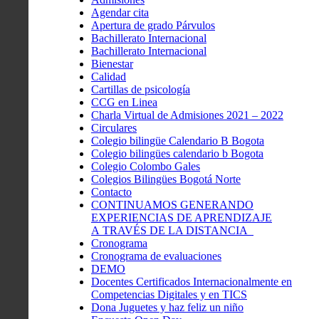
Agendar cita
Apertura de grado Párvulos
Bachillerato Internacional
Bachillerato Internacional
Bienestar
Calidad
Cartillas de psicología
CCG en Linea
Charla Virtual de Admisiones 2021 – 2022
Circulares
Colegio bilingüe Calendario B Bogota
Colegio bilingües calendario b Bogota
Colegio Colombo Gales
Colegios Bilingües Bogotá Norte
Contacto
CONTINUAMOS GENERANDO
EXPERIENCIAS DE APRENDIZAJE
A TRAVÉS DE LA DISTANCIA
Cronograma
Cronograma de evaluaciones
DEMO
Docentes Certificados Internacionalmente en
Competencias Digitales y en TICS
Dona Juguetes y haz feliz un niño