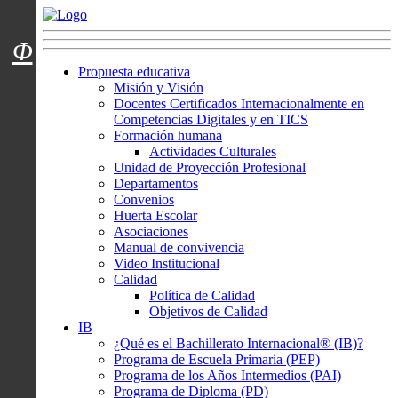
Menú usuarios
Φ
Propuesta educativa
Misión y Visión
Docentes Certificados Internacionalmente en
Competencias Digitales y en TICS
Formación humana
Actividades Culturales
Unidad de Proyección Profesional
Departamentos
Convenios
Huerta Escolar
Asociaciones
Manual de convivencia
Video Institucional
Calidad
Política de Calidad
Objetivos de Calidad
IB
¿Qué es el Bachillerato Internacional® (IB)?
Programa de Escuela Primaria (PEP)
Programa de los Años Intermedios (PAI)
Programa de Diploma (PD)