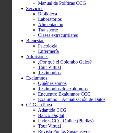
Manual de Políticas CCG
Servicios
Biblioteca
Laboratorios
Alimentación
Transporte
Clases extracurrilares
Bienestar
Psicología
Enfermería
Admisiones
¿Por qué el Colombo Gales?
Tour Virtual
Testimonios
Exalumnos
Quiénes somos
Testimonios de exalumnos
Encuentro Exalumnos CCG
Exalumno – Actualización de Datos
CCG en línea
Atlantida CCG
Banco Digital
Padres CCG Online (Phidias)
Tour Virtual
Revista Puntos Suspensivos