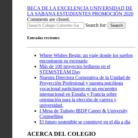
BECA DE LA EXCELENCIA UNIVERSIDAD DE
LA SABANA ESTUDIANTES PROMOCIÓN 2020
Comments are closed.
Search for:
Search
Entradas recientes
Where Wishes Begin: un viaje donde los sueños
encontraron su escenario
Más de 100 proyectos brillaron en el
STEM/STEAM Day
Nuestra Directora Corporativa de la Unidad de
Proyección Profesional y nuestra psicóloga
vocacional participaron en un encuentro
internacional en España y Francia sobre
orientación para la elección de carrera y
universidad.
I Mesa de Trabajo IBDP Career & University
Counselling
El futuro sostenible se construye en el día a día
ACERCA DEL COLEGIO