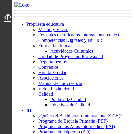
Menú usuarios
Φ
Propuesta educativa
Misión y Visión
Docentes Certificados Internacionalmente en
Competencias Digitales y en TICS
Formación humana
Actividades Culturales
Unidad de Proyección Profesional
Departamentos
Convenios
Huerta Escolar
Asociaciones
Manual de convivencia
Video Institucional
Calidad
Política de Calidad
Objetivos de Calidad
IB
¿Qué es el Bachillerato Internacional® (IB)?
Programa de Escuela Primaria (PEP)
Programa de los Años Intermedios (PAI)
Programa de Diploma (PD)