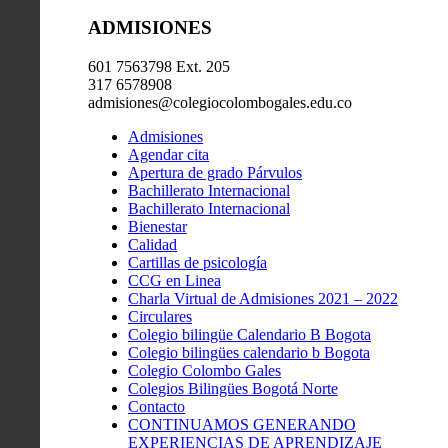
ADMISIONES
601 7563798 Ext. 205
317 6578908
admisiones@colegiocolombogales.edu.co
Admisiones
Agendar cita
Apertura de grado Párvulos
Bachillerato Internacional
Bachillerato Internacional
Bienestar
Calidad
Cartillas de psicología
CCG en Linea
Charla Virtual de Admisiones 2021 – 2022
Circulares
Colegio bilingüe Calendario B Bogota
Colegio bilingües calendario b Bogota
Colegio Colombo Gales
Colegios Bilingües Bogotá Norte
Contacto
CONTINUAMOS GENERANDO
EXPERIENCIAS DE APRENDIZAJE