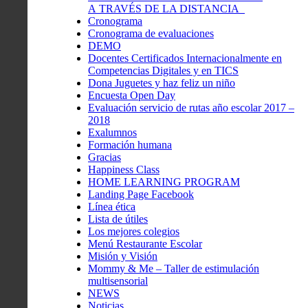
A TRAVÉS DE LA DISTANCIA
Cronograma
Cronograma de evaluaciones
DEMO
Docentes Certificados Internacionalmente en
Competencias Digitales y en TICS
Dona Juguetes y haz feliz un niño
Encuesta Open Day
Evaluación servicio de rutas año escolar 2017 –
2018
Exalumnos
Formación humana
Gracias
Happiness Class
HOME LEARNING PROGRAM
Landing Page Facebook
Línea ética
Lista de útiles
Los mejores colegios
Menú Restaurante Escolar
Misión y Visión
Mommy & Me – Taller de estimulación
multisensorial
NEWS
Noticias