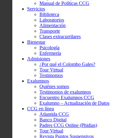
Manual de Políticas CCG
Servicios
Biblioteca
Laboratorios
Alimentación
Transporte
Clases extracurrilares
Bienestar
Psicología
Enfermería
Admisiones
¿Por qué el Colombo Gales?
Tour Virtual
Testimonios
Exalumnos
Quiénes somos
Testimonios de exalumnos
Encuentro Exalumnos CCG
Exalumno – Actualización de Datos
CCG en línea
Atlantida CCG
Banco Digital
Padres CCG Online (Phidias)
Tour Virtual
Revista Puntos Suspensivos