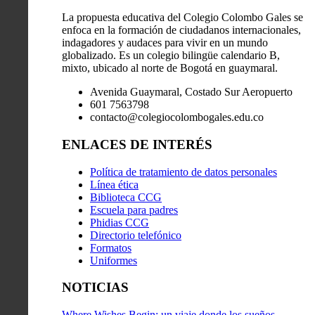
La propuesta educativa del Colegio Colombo Gales se
enfoca en la formación de ciudadanos internacionales,
indagadores y audaces para vivir en un mundo
globalizado. Es un colegio bilingüe calendario B,
mixto, ubicado al norte de Bogotá en guaymaral.
Avenida Guaymaral, Costado Sur Aeropuerto
601 7563798
contacto@colegiocolombogales.edu.co
ENLACES DE INTERÉS
Política de tratamiento de datos personales
Línea ética
Biblioteca CCG
Escuela para padres
Phidias CCG
Directorio telefónico
Formatos
Uniformes
NOTICIAS
Where Wishes Begin: un viaje donde los sueños