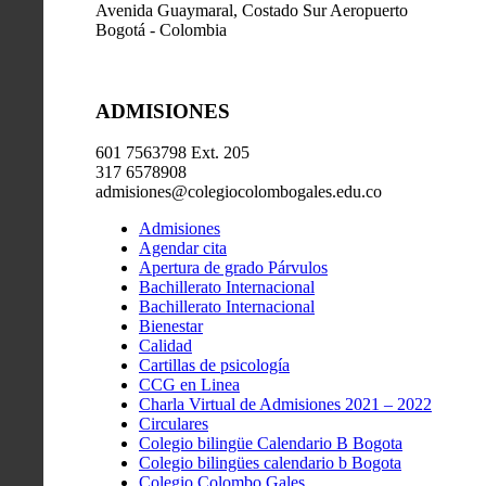
Avenida Guaymaral, Costado Sur Aeropuerto
Bogotá - Colombia
ADMISIONES
601 7563798 Ext. 205
317 6578908
admisiones@colegiocolombogales.edu.co
Admisiones
Agendar cita
Apertura de grado Párvulos
Bachillerato Internacional
Bachillerato Internacional
Bienestar
Calidad
Cartillas de psicología
CCG en Linea
Charla Virtual de Admisiones 2021 – 2022
Circulares
Colegio bilingüe Calendario B Bogota
Colegio bilingües calendario b Bogota
Colegio Colombo Gales