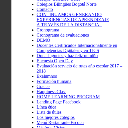
Colegios Bilingües Bogotá Norte
Contacto
CONTINUAMOS GENERANDO
EXPERIENCIAS DE APRENDIZAJE
A TRAVÉS DE LA DISTANCIA
Cronograma
Cronograma de evaluaciones
DEMO
Docentes Certificados Internacionalmente en
Competencias Digitales y en TICS
Dona Juguetes y haz feliz un niño
Encuesta Open Day
Evaluación servicio de rutas año escolar 2017 –
2018
Exalumnos
Formación humana
Gracias
Happiness Class
HOME LEARNING PROGRAM
Landing Page Facebook
Línea ética
Lista de útiles
Los mejores colegios
Menú Restaurante Escolar
Misión y Visión