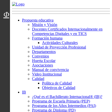
Menú usuarios
Φ
Propuesta educativa
Misión y Visión
Docentes Certificados Internacionalmente en
Competencias Digitales y en TICS
Formación humana
Actividades Culturales
Unidad de Proyección Profesional
Departamentos
Convenios
Huerta Escolar
Asociaciones
Manual de convivencia
Video Institucional
Calidad
Política de Calidad
Objetivos de Calidad
IB
¿Qué es el Bachillerato Internacional® (IB)?
Programa de Escuela Primaria (PEP)
Programa de los Años Intermedios (PAI)
Programa de Diploma (PD)