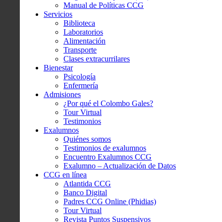
Manual de Políticas CCG
Servicios
Biblioteca
Laboratorios
Alimentación
Transporte
Clases extracurrilares
Bienestar
Psicología
Enfermería
Admisiones
¿Por qué el Colombo Gales?
Tour Virtual
Testimonios
Exalumnos
Quiénes somos
Testimonios de exalumnos
Encuentro Exalumnos CCG
Exalumno – Actualización de Datos
CCG en línea
Atlantida CCG
Banco Digital
Padres CCG Online (Phidias)
Tour Virtual
Revista Puntos Suspensivos