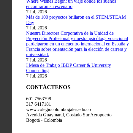
Where Wishes Begin: un viaje donde los sueños
encontraron su escenario
7 Jul, 2026
Más de 100 proyectos brillaron en el STEM/STEAM
Day
7 Jul, 2026
Nuestra Directora Corporativa de la Unidad de
Proyección Profesional y nuestra psicóloga vocacional
participaron en un encuentro internacional en España y
Francia sobre orientación para la elección de carrera y
universidad.
7 Jul, 2026
I Mesa de Trabajo IBDP Career & University
Counselling
7 Jul, 2026
CONTÁCTENOS
601 7563798
317 6417181
www.colegiocolombogales.edu.co
Avenida Guaymaral, Costado Sur Aeropuerto
Bogotá - Colombia