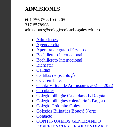
ADMISIONES
601 7563798 Ext. 205
317 6578908
admisiones@colegiocolombogales.edu.co
Admisiones
Agendar cita
Apertura de grado Párvulos
Bachillerato Internacional
Bachillerato Internacional
Bienestar
Calidad
Cartillas de psicología
CCG en Linea
Charla Virtual de Admisiones 2021 – 2022
Circulares
Colegio bilingüe Calendario B Bogota
Colegio bilingües calendario b Bogota
Colegio Colombo Gales
Colegios Bilingües Bogotá Norte
Contacto
CONTINUAMOS GENERANDO
EXPERIENCIAS DE APRENDIZAJE