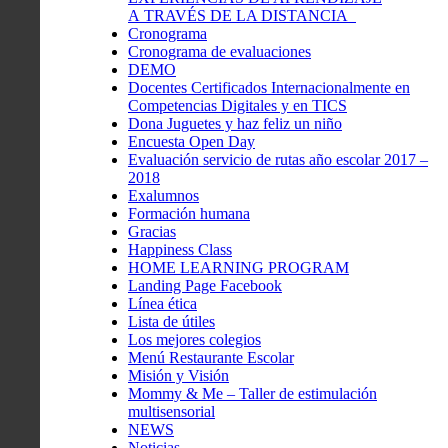
A TRAVÉS DE LA DISTANCIA
Cronograma
Cronograma de evaluaciones
DEMO
Docentes Certificados Internacionalmente en
Competencias Digitales y en TICS
Dona Juguetes y haz feliz un niño
Encuesta Open Day
Evaluación servicio de rutas año escolar 2017 –
2018
Exalumnos
Formación humana
Gracias
Happiness Class
HOME LEARNING PROGRAM
Landing Page Facebook
Línea ética
Lista de útiles
Los mejores colegios
Menú Restaurante Escolar
Misión y Visión
Mommy & Me – Taller de estimulación
multisensorial
NEWS
Noticias