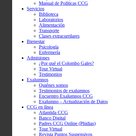
Manual de Políticas CCG
Servicios
Biblioteca
Laboratorios
Alimentación
Transporte
Clases extracurrilares
Bienestar
Psicología
Enfermería
Admisiones
¿Por qué el Colombo Gales?
Tour Virtual
Testimonios
Exalumnos
Quiénes somos
Testimonios de exalumnos
Encuentro Exalumnos CCG
Exalumno – Actualización de Datos
CCG en línea
Atlantida CCG
Banco Digital
Padres CCG Online (Phidias)
Tour Virtual
Revista Puntos Suspensivos