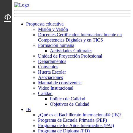
Menú usuarios
Φ
Propuesta educativa
Misión y Visión
Docentes Certificados Internacionalmente en
Competencias Digitales y en TICS
Formación humana
Actividades Culturales
Unidad de Proyección Profesional
Departamentos
Convenios
Huerta Escolar
Asociaciones
Manual de convivencia
Video Institucional
Calidad
Política de Calidad
Objetivos de Calidad
IB
¿Qué es el Bachillerato Internacional® (IB)?
Programa de Escuela Primaria (PEP)
Programa de los Años Intermedios (PAI)
Programa de Diploma (PD)