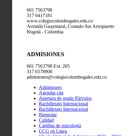
601 7563798
317 6417181
www.colegiocolombogales.edu.co
Avenida Guaymaral, Costado Sur Aeropuerto
Bogotá - Colombia
ADMISIONES
601 7563798 Ext. 205
317 6578908
admisiones@colegiocolombogales.edu.co
Admisiones
Agendar cita
Apertura de grado Párvulos
Bachillerato Internacional
Bachillerato Internacional
Bienestar
Calidad
Cartillas de psicología
CCG en Linea