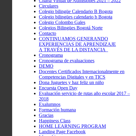
Charla Virtual de Admisiones 2021 – 2022
Circulares
Colegio bilingüe Calendario B Bogota
Colegio bilingües calendario b Bogota
Colegio Colombo Gales
Colegios Bilingües Bogotá Norte
Contacto
CONTINUAMOS GENERANDO
EXPERIENCIAS DE APRENDIZAJE
A TRAVÉS DE LA DISTANCIA
Cronograma
Cronograma de evaluaciones
DEMO
Docentes Certificados Internacionalmente en
Competencias Digitales y en TICS
Dona Juguetes y haz feliz un niño
Encuesta Open Day
Evaluación servicio de rutas año escolar 2017 –
2018
Exalumnos
Formación humana
Gracias
Happiness Class
HOME LEARNING PROGRAM
Landing Page Facebook