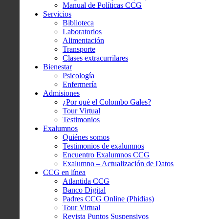
Manual de Políticas CCG
Servicios
Biblioteca
Laboratorios
Alimentación
Transporte
Clases extracurrilares
Bienestar
Psicología
Enfermería
Admisiones
¿Por qué el Colombo Gales?
Tour Virtual
Testimonios
Exalumnos
Quiénes somos
Testimonios de exalumnos
Encuentro Exalumnos CCG
Exalumno – Actualización de Datos
CCG en línea
Atlantida CCG
Banco Digital
Padres CCG Online (Phidias)
Tour Virtual
Revista Puntos Suspensivos