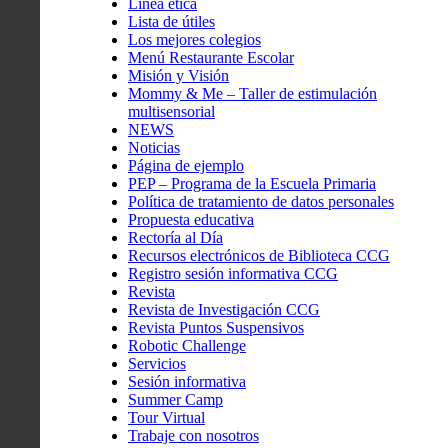
Línea ética
Lista de útiles
Los mejores colegios
Menú Restaurante Escolar
Misión y Visión
Mommy & Me – Taller de estimulación
multisensorial
NEWS
Noticias
Página de ejemplo
PEP – Programa de la Escuela Primaria
Política de tratamiento de datos personales
Propuesta educativa
Rectoría al Día
Recursos electrónicos de Biblioteca CCG
Registro sesión informativa CCG
Revista
Revista de Investigación CCG
Revista Puntos Suspensivos
Robotic Challenge
Servicios
Sesión informativa
Summer Camp
Tour Virtual
Trabaje con nosotros