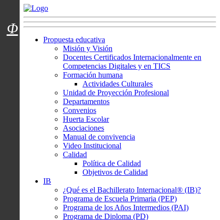
Menú usuarios
Φ
Propuesta educativa
Misión y Visión
Docentes Certificados Internacionalmente en
Competencias Digitales y en TICS
Formación humana
Actividades Culturales
Unidad de Proyección Profesional
Departamentos
Convenios
Huerta Escolar
Asociaciones
Manual de convivencia
Video Institucional
Calidad
Política de Calidad
Objetivos de Calidad
IB
¿Qué es el Bachillerato Internacional® (IB)?
Programa de Escuela Primaria (PEP)
Programa de los Años Intermedios (PAI)
Programa de Diploma (PD)