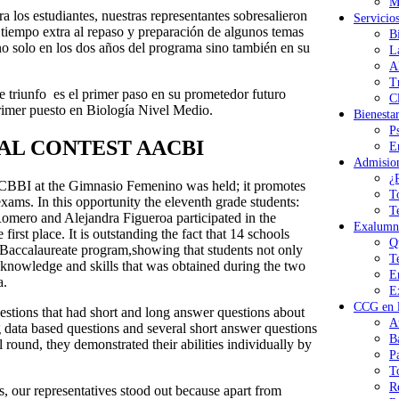
M
a los estudiantes, nuestras representantes sobresalieron
Servicio
 tiempo extra al repaso y preparación de algunos temas
B
o solo en los dos años del programa sino también en su
L
A
T
te triunfo es el primer paso en su prometedor futuro
Cl
primer puesto en Biología Nivel Medio.
Bienesta
P
AL CONTEST AACBI
E
Admisio
¿
 ACBBI at the Gimnasio Femenino was held; it promotes
T
 exams. In this opportunity the eleventh grade students:
T
Romero and Alejandra Figueroa participated in the
Exalumn
rst place. It is outstanding the fact that 14 schools
Q
nal Baccalaureate program,showing that students not only
T
 knowledge and skills that was obtained during the two
E
a.
E
CCG en l
uestions that had short and long answer questions about
A
g data based questions and several short answer questions
B
 round, they demonstrated their abilities individually by
P
T
R
ts, our representatives stood out because apart from