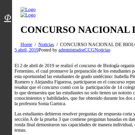
Menú usuarios
Φ
CONCURSO NACIONAL D
Home
Noticias
CONCURSO NACIONAL DE BIOL
5 abril, 2019
Posted by
administradorCCG
Noticias
El 2 de abril de 2019 se realizó el concurso de Biología organ
Femenino, el cual promueve la preparación de los estudiantes p
esta oportunidad las estudiantes de grado undécimo: Isabella P
Romero y Alejandra Figueroa, participaron en el concurso repre
resaltar que el concurso contó con la participación de 14 colegi
lo que demuestra que las estudiantes no solo tienen un notorio
conocimientos y habilidades, que fue obtenido durante los dos 
la profesora Sonia Garnica.
Las estudiantes debieron resolver preguntas de respuesta corta y
sección A de la prueba 3 que contiene preguntas basadas en dato
ronda final demostraron sus capacidades de manera individual, 
temas.