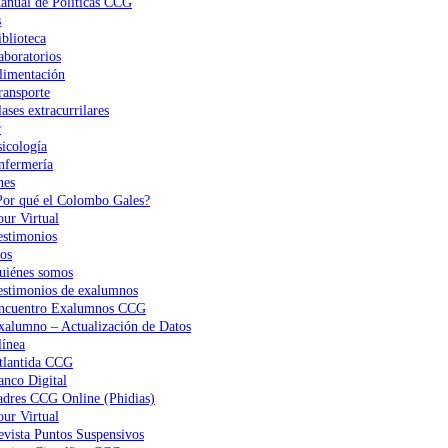
anual de Políticas CCG
s
iblioteca
aboratorios
limentación
ransporte
ases extracurrilares
r
sicología
nfermería
nes
Por qué el Colombo Gales?
our Virtual
estimonios
os
uiénes somos
estimonios de exalumnos
ncuentro Exalumnos CCG
xalumno – Actualización de Datos
ínea
tlantida CCG
anco Digital
adres CCG Online (Phidias)
our Virtual
evista Puntos Suspensivos