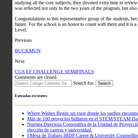
studying all the core subjects, they devoted extra time to revie
was reflected not only in the two years of the program, but also 
Congratulations to this representative group of the students, beca
future. For the school is an honor to count with them and it is a
Level.
Previous
BUCKMUN
Next
CGS EF CHALLENGE SEMIFINALS
Comments are closed.
Search for:
Search
Entradas recientes
Where Wishes Begin: un viaje donde los sueños encontra
Más de 100 proyectos brillaron en el STEM/STEAM Da
Nuestra Directora Corporativa de la Unidad de Proyección
elección de carrera y universidad.
I Mesa de Trabajo IBDP Career & University Counsellin