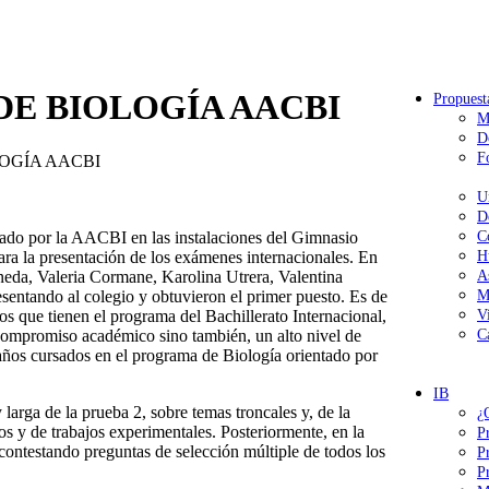
E BIOLOGÍA AACBI
Propuest
M
D
F
OGÍA AACBI
U
D
izado por la AACBI en las instalaciones del Gimnasio
C
ara la presentación de los exámenes internacionales. En
H
ineda, Valeria Cormane, Karolina Utrera, Valentina
A
sentando al colegio y obtuvieron el primer puesto. Es de
M
os que tienen el programa del Bachillerato Internacional,
V
 compromiso académico sino también, un alto nivel de
C
años cursados en el programa de Biología orientado por
IB
 larga de la prueba 2, sobre temas troncales y, de la
¿
s y de trabajos experimentales. Posteriormente, en la
P
contestando preguntas de selección múltiple de todos los
P
P