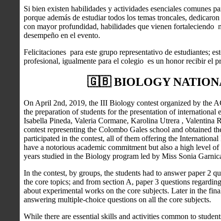
Si bien existen habilidades y actividades esenciales comunes par
porque además de estudiar todos los temas troncales, dedicaron
con mayor profundidad, habilidades que vienen fortaleciendo n
desempeño en el evento.
Felicitaciones para este grupo representativo de estudiantes; es
profesional, igualmente para el colegio es un honor recibir el 
🇬🇧 BIOLOGY NATION
On April 2nd, 2019, the III Biology contest organized by the
the preparation of students for the presentation of international
Isabella Pineda, Valeria Cormane, Karolina Utrera , Valentina 
contest representing the Colombo Gales school and obtained the fi
participated in the contest, all of them offering the Internatio
have a notorious academic commitment but also a high level of
years studied in the Biology program led by Miss Sonia Garnic
In the contest, by groups, the students had to answer paper 2 q
the core topics; and from section A, paper 3 questions regardin
about experimental works on the core subjects. Later in the final
answering multiple-choice questions on all the core subjects.
While there are essential skills and activities common to studen