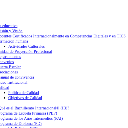
a educativa
isión y Visión
ocentes Certificados Internacionalmente en Competencias Digitales y en TICS
ormación humana
Actividades Culturales
nidad de Proyección Profesional
epartamentos
onvenios
uerta Escolar
sociaciones
anual de convivencia
ideo Institucional
alidad
Política de Calidad
Objetivos de Calidad
Qué es el Bachillerato Internacional® (IB)?
rograma de Escuela Primaria (PEP)
rograma de los Años Intermedios (PAI)
rograma de Diploma (PD)