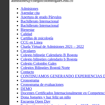
admisiones@colegiocolombogales.edu.co
Admisiones
Agendar cita
Apertura de grado Párvulos
Bachillerato Internacional
Bachillerato Internacional
Bienestar
Calidad
Cartillas de psicología
CCG en Linea
Charla Virtual de Admisiones 2021 – 2022
Circulares
Colegio bilingüe Calendario B Bogota
Colegio bilingües calendario b Bogota
Colegio Colombo Gales
Colegios Bilingües Bogotá Norte
Contacto
CONTINUAMOS GENERANDO EXPERIENCIAS DE
Cronograma
Cronograma de evaluaciones
DEMO
Docentes Certificados Internacionalmente en Competenci
Dona Juguetes y haz feliz un niño
Encuesta Open Day