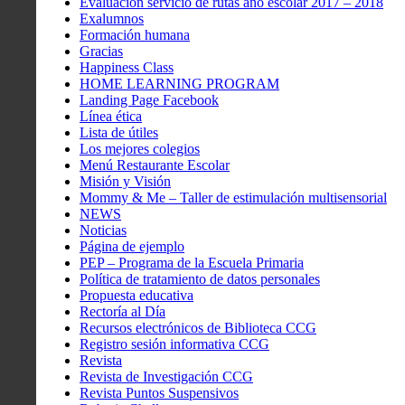
Evaluación servicio de rutas año escolar 2017 – 2018
Exalumnos
Formación humana
Gracias
Happiness Class
HOME LEARNING PROGRAM
Landing Page Facebook
Línea ética
Lista de útiles
Los mejores colegios
Menú Restaurante Escolar
Misión y Visión
Mommy & Me – Taller de estimulación multisensorial
NEWS
Noticias
Página de ejemplo
PEP – Programa de la Escuela Primaria
Política de tratamiento de datos personales
Propuesta educativa
Rectoría al Día
Recursos electrónicos de Biblioteca CCG
Registro sesión informativa CCG
Revista
Revista de Investigación CCG
Revista Puntos Suspensivos