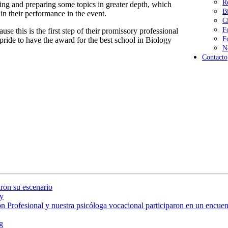
R
wing and preparing some topics in greater depth, which
B
in their performance in the event.
C
F
use this is the first step of their promissory professional
F
 pride to have the award for the best school in Biology
N
Contacto
ron su escenario
y
 Profesional y nuestra psicóloga vocacional participaron en un encuent
g