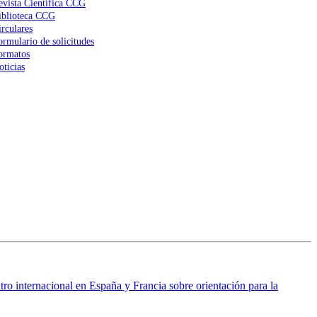
evista Científica CCG
iblioteca CCG
irculares
ormulario de solicitudes
ormatos
oticias
ro internacional en España y Francia sobre orientación para la