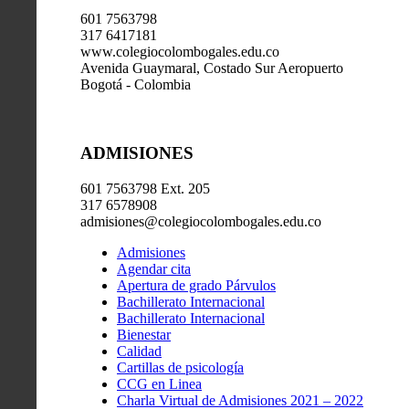
601 7563798
317 6417181
www.colegiocolombogales.edu.co
Avenida Guaymaral, Costado Sur Aeropuerto
Bogotá - Colombia
ADMISIONES
601 7563798 Ext. 205
317 6578908
admisiones@colegiocolombogales.edu.co
Admisiones
Agendar cita
Apertura de grado Párvulos
Bachillerato Internacional
Bachillerato Internacional
Bienestar
Calidad
Cartillas de psicología
CCG en Linea
Charla Virtual de Admisiones 2021 – 2022