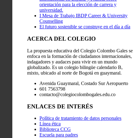
orientación para la elección de carrera y
universidad.
I Mesa de Trabajo IBDP Career & University
Counselling
El futuro sostenible se construye en el día a día
ACERCA DEL COLEGIO
La propuesta educativa del Colegio Colombo Gales se
enfoca en la formación de ciudadanos internacionales,
indagadores y audaces para vivir en un mundo
globalizado. Es un colegio bilingüe calendario B,
mixto, ubicado al norte de Bogotá en guaymaral.
Avenida Guaymaral, Costado Sur Aeropuerto
601 7563798
contacto@colegiocolombogales.edu.co
ENLACES DE INTERÉS
Política de tratamiento de datos personales
Línea ética
Biblioteca CCG
Escuela para padres