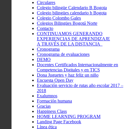
Circulares
Colegio bilingüe Calendario B Bogota
Colegio bilingües calendario b Bogota
Colegio Colombo Gales
Colegios Bilingües Bogotá Norte
Contacto
CONTINUAMOS GENERANDO
EXPERIENCIAS DE APRENDIZAJE
A TRAVÉS DE LA DISTANCIA
Cronograma
Cronograma de evaluaciones
DEMO
Docentes Certificados Internacionalmente en
Competencias Digitales y en TICS
Dona Juguetes y haz feliz un niño
Encuesta Open Day
Evaluación servicio de rutas año escolar 2017 –
2018
Exalumnos
Formación humana
Gracias
Happiness Class
HOME LEARNING PROGRAM
Landing Page Facebook
Línea ética