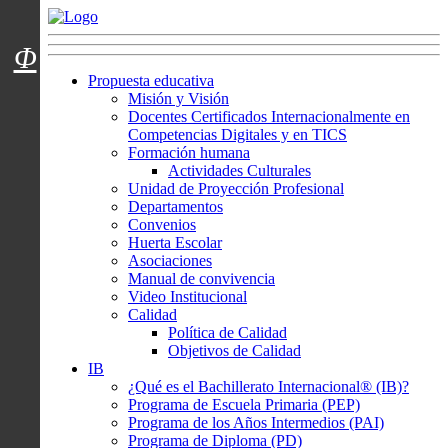
Menú usuarios
Φ
Propuesta educativa
Misión y Visión
Docentes Certificados Internacionalmente en
Competencias Digitales y en TICS
Formación humana
Actividades Culturales
Unidad de Proyección Profesional
Departamentos
Convenios
Huerta Escolar
Asociaciones
Manual de convivencia
Video Institucional
Calidad
Política de Calidad
Objetivos de Calidad
IB
¿Qué es el Bachillerato Internacional® (IB)?
Programa de Escuela Primaria (PEP)
Programa de los Años Intermedios (PAI)
Programa de Diploma (PD)