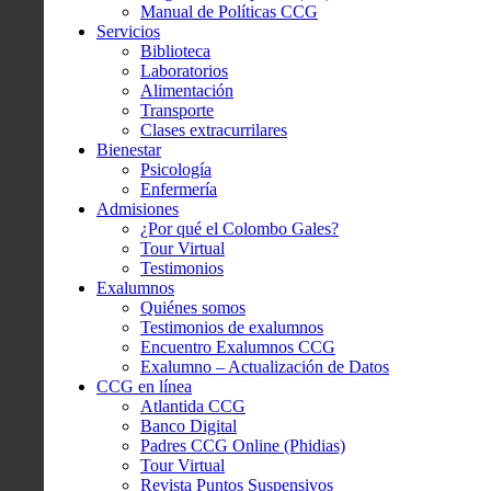
Manual de Políticas CCG
Servicios
Biblioteca
Laboratorios
Alimentación
Transporte
Clases extracurrilares
Bienestar
Psicología
Enfermería
Admisiones
¿Por qué el Colombo Gales?
Tour Virtual
Testimonios
Exalumnos
Quiénes somos
Testimonios de exalumnos
Encuentro Exalumnos CCG
Exalumno – Actualización de Datos
CCG en línea
Atlantida CCG
Banco Digital
Padres CCG Online (Phidias)
Tour Virtual
Revista Puntos Suspensivos