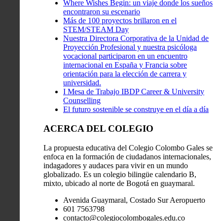
Where Wishes Begin: un viaje donde los sueños
encontraron su escenario
Más de 100 proyectos brillaron en el
STEM/STEAM Day
Nuestra Directora Corporativa de la Unidad de
Proyección Profesional y nuestra psicóloga
vocacional participaron en un encuentro
internacional en España y Francia sobre
orientación para la elección de carrera y
universidad.
I Mesa de Trabajo IBDP Career & University
Counselling
El futuro sostenible se construye en el día a día
ACERCA DEL COLEGIO
La propuesta educativa del Colegio Colombo Gales se
enfoca en la formación de ciudadanos internacionales,
indagadores y audaces para vivir en un mundo
globalizado. Es un colegio bilingüe calendario B,
mixto, ubicado al norte de Bogotá en guaymaral.
Avenida Guaymaral, Costado Sur Aeropuerto
601 7563798
contacto@colegiocolombogales.edu.co