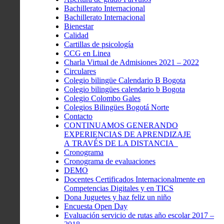
Bachillerato Internacional
Bachillerato Internacional
Bienestar
Calidad
Cartillas de psicología
CCG en Linea
Charla Virtual de Admisiones 2021 – 2022
Circulares
Colegio bilingüe Calendario B Bogota
Colegio bilingües calendario b Bogota
Colegio Colombo Gales
Colegios Bilingües Bogotá Norte
Contacto
CONTINUAMOS GENERANDO
EXPERIENCIAS DE APRENDIZAJE
A TRAVÉS DE LA DISTANCIA
Cronograma
Cronograma de evaluaciones
DEMO
Docentes Certificados Internacionalmente en
Competencias Digitales y en TICS
Dona Juguetes y haz feliz un niño
Encuesta Open Day
Evaluación servicio de rutas año escolar 2017 –