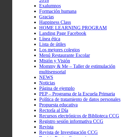
2018
Exalumnos
Formación humana
Gracias
Happiness Class
HOME LEARNING PROGRAM
Landing Page Facebook
Línea ética
Lista de útiles
Los mejores colegios
Menú Restaurante Escolar
Misión y Visión
Mommy & Me – Taller de estimulación
multisensorial
NEWS
Noticias
Página de ejemplo
PEP – Programa de la Escuela Primaria
Política de tratamiento de datos personales
Propuesta educativa
Rectoría al Día
Recursos electrónicos de Biblioteca CCG
Registro sesión informativa CCG
Revista
Revista de Investigación CCG