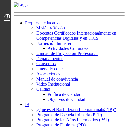
Menú usuarios
Φ
Propuesta educativa
Misión y Visión
Docentes Certificados Internacionalmente en
Competencias Digitales y en TICS
Formación humana
Actividades Culturales
Unidad de Proyección Profesional
Departamentos
Convenios
Huerta Escolar
Asociaciones
Manual de convivencia
Video Institucional
Calidad
Política de Calidad
Objetivos de Calidad
IB
¿Qué es el Bachillerato Internacional® (IB)?
Programa de Escuela Primaria (PEP)
Programa de los Años Intermedios (PAI)
Programa de Diploma (PD)