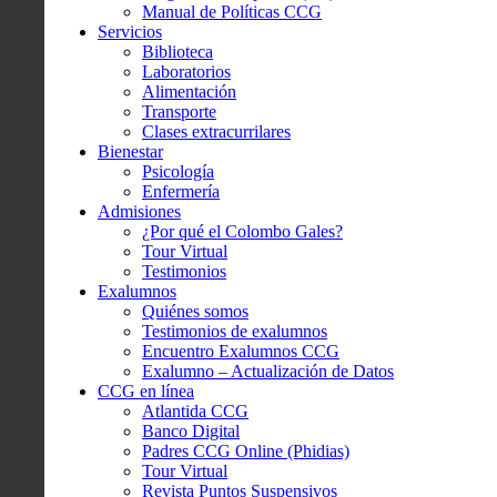
Manual de Políticas CCG
Servicios
Biblioteca
Laboratorios
Alimentación
Transporte
Clases extracurrilares
Bienestar
Psicología
Enfermería
Admisiones
¿Por qué el Colombo Gales?
Tour Virtual
Testimonios
Exalumnos
Quiénes somos
Testimonios de exalumnos
Encuentro Exalumnos CCG
Exalumno – Actualización de Datos
CCG en línea
Atlantida CCG
Banco Digital
Padres CCG Online (Phidias)
Tour Virtual
Revista Puntos Suspensivos