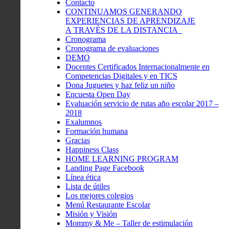
Contacto
CONTINUAMOS GENERANDO
EXPERIENCIAS DE APRENDIZAJE
A TRAVÉS DE LA DISTANCIA
Cronograma
Cronograma de evaluaciones
DEMO
Docentes Certificados Internacionalmente en
Competencias Digitales y en TICS
Dona Juguetes y haz feliz un niño
Encuesta Open Day
Evaluación servicio de rutas año escolar 2017 –
2018
Exalumnos
Formación humana
Gracias
Happiness Class
HOME LEARNING PROGRAM
Landing Page Facebook
Línea ética
Lista de útiles
Los mejores colegios
Menú Restaurante Escolar
Misión y Visión
Mommy & Me – Taller de estimulación