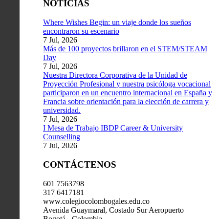
NOTICIAS
Where Wishes Begin: un viaje donde los sueños
encontraron su escenario
7 Jul, 2026
Más de 100 proyectos brillaron en el STEM/STEAM
Day
7 Jul, 2026
Nuestra Directora Corporativa de la Unidad de
Proyección Profesional y nuestra psicóloga vocacional
participaron en un encuentro internacional en España y
Francia sobre orientación para la elección de carrera y
universidad.
7 Jul, 2026
I Mesa de Trabajo IBDP Career & University
Counselling
7 Jul, 2026
CONTÁCTENOS
601 7563798
317 6417181
www.colegiocolombogales.edu.co
Avenida Guaymaral, Costado Sur Aeropuerto
Bogotá - Colombia