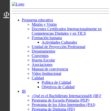
Menú usuarios
Φ
Propuesta educativa
Misión y Visión
Docentes Certificados Internacionalmente en
Competencias Digitales y en TICS
Formación humana
Actividades Culturales
Unidad de Proyección Profesional
Departamentos
Convenios
Huerta Escolar
Asociaciones
Manual de convivencia
Video Institucional
Calidad
Política de Calidad
Objetivos de Calidad
IB
¿Qué es el Bachillerato Internacional® (IB)?
Programa de Escuela Primaria (PEP)
Programa de los Años Intermedios (PAI)
Programa de Diploma (PD)