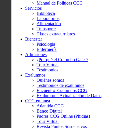
Manual de Políticas CCG
Servicios
Biblioteca
Laboratorios
Alimentación
Transporte
Clases extracurrilares
Bienestar
Psicología
Enfermería
Admisiones
¿Por qué el Colombo Gales?
Tour Virtual
Testimonios
Exalumnos
Quiénes somos
Testimonios de exalumnos
Encuentro Exalumnos CCG
Exalumno – Actualización de Datos
CCG en línea
Atlantida CCG
Banco Digital
Padres CCG Online (Phidias)
Tour Virtual
Revista Puntos Suspensivos