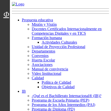
Menú usuarios
Φ
Propuesta educativa
Misión y Visión
Docentes Certificados Internacionalmente en
Competencias Digitales y en TICS
Formación humana
Actividades Culturales
Unidad de Proyección Profesional
Departamentos
Convenios
Huerta Escolar
Asociaciones
Manual de convivencia
Video Institucional
Calidad
Política de Calidad
Objetivos de Calidad
IB
¿Qué es el Bachillerato Internacional® (IB)?
Programa de Escuela Primaria (PEP)
Programa de los Años Intermedios (PAI)
Programa de Diploma (PD)