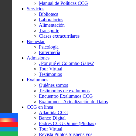
Manual de Políticas CCG
Servicios
Biblioteca
Laboratorios
Alimentación
Transporte
Clases extracurrilares
Bienestar
Psicología
Enfermería
Admisiones
¿Por qué el Colombo Gales?
Tour Virtual
Testimonios
Exalumnos
Quiénes somos
Testimonios de exalumnos
Encuentro Exalumnos CCG
Exalumno – Actualización de Datos
CCG en línea
Atlantida CCG
Banco Digital
Padres CCG Online (Phidias)
Tour Virtual
Revista Puntos Suspensivos